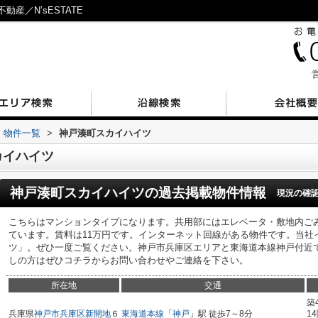
産／N’sESTATE
営
物件一覧
>
神戸湊町スカイハイツ
カイハイツ
神戸湊町スカイハイツ
の過去掲載物件情報
現況の確
こちらはマンションタイプになります。共用部にはエレベータ・敷地内ご
ています。賃料は11万円です。インターネット回線がある物件です。当社
ツ」。ぜひ一度ご覧ください。神戸市兵庫区エリアと東海道本線神戸付近
しの方はぜひコチラからお問い合わせやご連絡を下さい。
所在地
交通
築
兵庫県
神戸市兵庫区
新開地
６
東海道本線
「
神戸
」駅 徒歩7～8分
1