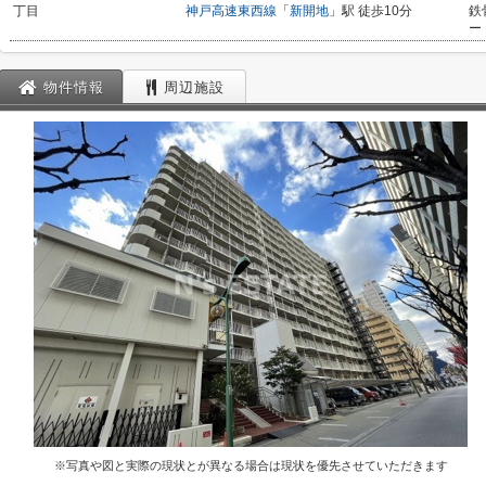
丁目
神戸高速東西線
「
新開地
」駅 徒歩10分
鉄
ー
物件情報
周辺施設
※写真や図と実際の現状とが異なる場合は現状を優先させていただきます