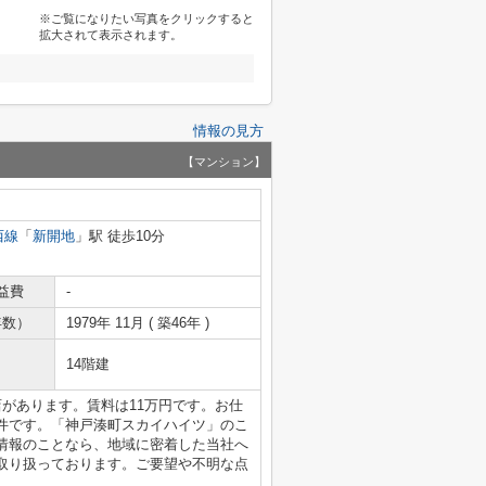
※ご覧になりたい写真をクリックすると
拡大されて表示されます。
情報の見方
【マンション】
西線
「
新開地
」駅 徒歩10分
益費
-
年数）
1979年 11月 ( 築46年 )
14階建
があります。賃料は11万円です。お仕
件です。「神戸湊町スカイハイツ」のこ
情報のことなら、地域に密着した当社へ
取り扱っております。ご要望や不明な点