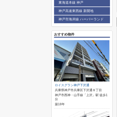
東海道本線 神戸
神戸高速東西線 新開地
神戸市海岸線 ハーバーランド
おすすめ物件
ロイスグラン神戸下沢通
兵庫県神戸市兵庫区下沢通８丁目
神戸市西神・山手線「上沢」駅 徒歩1
分
築18年