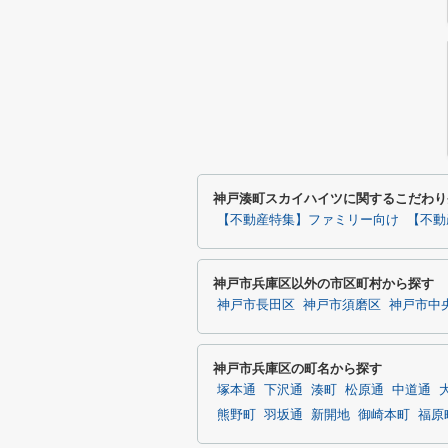
神戸湊町スカイハイツに関するこだわり
【不動産特集】ファミリー向け
【不動
神戸市兵庫区以外の市区町村から探す
神戸市長田区
神戸市須磨区
神戸市中
神戸市兵庫区の町名から探す
塚本通
下沢通
湊町
松原通
中道通
熊野町
羽坂通
新開地
御崎本町
福原