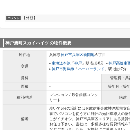
【外観】
コメント
神戸湊町スカイハイツ
の物件概要
所在地
兵庫県
神戸市兵庫区
新開地
６丁目
東海道本線
「
神戸
」駅 徒歩8分
神戸高速東
交通
神戸市海岸線
「
ハーバーランド
」駅 徒歩7分
賃料
-
管理費・共
面積
-
築年月（築
マンション / 鉄骨鉄筋コンク
種別/構造
階建
リート
歩いて6分の場所には兵庫信用金庫神戸駅前支店
事でパソコンを使う方に好評の光回線導入の物
備考
こがイチオシ。神戸市兵庫区エリアにある賃貸
お任せ下さい。当社は、多種多様な賃貸情報を
などございましたら、お気軽にご連絡下さい。