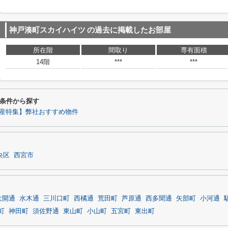
神戸湊町スカイハイツ
の過去に掲載したお部屋
所在階
間取り
専有面積
14階
***
***
条件から探す
産特集】弊社おすすめ物件
央区
西宮市
大開通
水木通
三川口町
西橘通
荒田町
芦原通
西多聞通
矢部町
小河通
町
神田町
須佐野通
東山町
小山町
五宮町
東出町