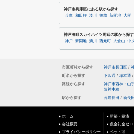
神戸市兵庫区にある駅から探す
兵庫
和田岬
湊川
鵯越
新開地
大開
神戸湊町スカイハイツ周辺の駅から探す
神戸
新開地
湊川
西元町
大倉山
中
市区町村から探す
神戸市長田区
/
町名から探す
下沢通
/
塚本通
/
路線から探す
神戸市西神・山
阪神本線
駅から探す
高速長田
/
新長
ホーム
新築・築浅
会社概要
敷金礼金ゼロ
プライバシーポリシー
ペット可