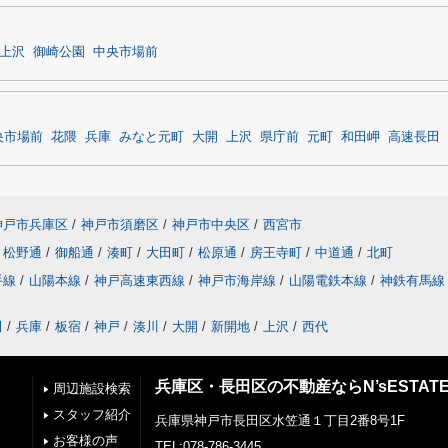
上沢
御崎公園
中央市場前
央市場前
花隈
兵庫
みなと元町
大開
上沢
県庁前
元町
和田岬
高速長田
神戸市兵庫区
/
神戸市須磨区
/
神戸市中央区
/
西宮市
松野通
/
御船通
/
湊町
/
大田町
/
松原通
/
房王寺町
/
中道通
/
北町
手線
/
山陽本線
/
神戸高速東西線
/
神戸市海岸線
/
山陽電鉄本線
/
神鉄有馬線
田
/
兵庫
/
板宿
/
神戸
/
湊川
/
大開
/
新開地
/
上沢
/
西代
兵庫区・長田区の不動産ならN’sESTAT
周辺施設検索
スタッフ紹介
兵庫県神戸市長田区水笠通１丁目2番8号1F
お客様の声
TEL:078-786-3445