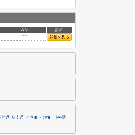
方位
詳細
***
詳細を見る
駅前通
駅南通
大同町
七宮町
小松通