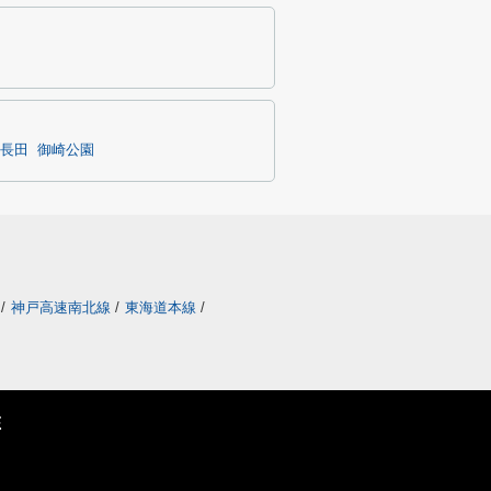
長田
御崎公園
/
神戸高速南北線
/
東海道本線
/
E