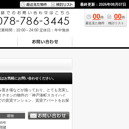
最終更新：2026年08月07日
00
00
件
件
最近見た物件
検討リスト
業時間：10:00～24:00
定休日：年中無休
認はお気軽にお問い合わせください。
み置き場などが揃っており、とても充実し
イチオシの物件の「神戸湊町スカイハイ
での賃貸マンション、賃貸アパートをお探
建物
46年
4階建