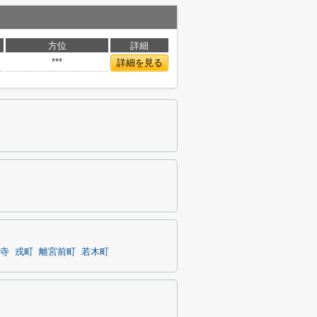
方位
詳細
***
詳細を見る
寺
戎町
離宮前町
若木町