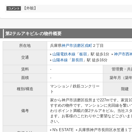
【外観】
コメント
第2テルアキビル
の物件概要
所在地
兵庫県
神戸市須磨区
戎町
２丁目
山陽電鉄本線
「
板宿
」駅 徒歩1分
神戸市西
交通
山陽本線
「
新長田
」駅 徒歩16分
賃料
-
管理費・共
面積
-
築年月（築
マンション / 鉄筋コンクリー
種別/構造
階建
ト
家から神戸市須磨区役所まで227mです。家賃
すすめの物件です。マンションに光回線を繋い
備考
わりポイント満載の第2テルアキビル。当社ス
ます。お客様のこだわりやご要望などございま
さい。
N's ESTATE
兵庫県神戸市長田区水笠通１丁目