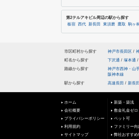
第2テルアキビル周辺の駅から探す
板宿
西代
新長田
東須磨
鷹取
駒ヶ
市区町村から探す
神戸市長田区
/
町名から探す
下沢通
/
塚本通
/
路線から探す
神戸市西神・山
阪神本線
駅から探す
高速長田
/
新長
ホーム
新築・築浅
会社概要
敷金礼金ゼロ
プライバシーポリシー
ペット可
利用規約
ファミリー向
サイトマップ
弊社おすすめ