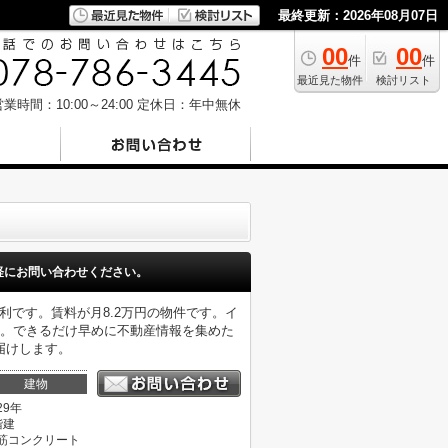
最終更新：2026年08月07日
00
00
件
件
最近見た物件
検討リスト
業時間：10:00～24:00
定休日：年中無休
軽にお問い合わせください。
利です。賃料が月8.2万円の物件です。イ
シ。できるだけ早めに不動産情報を集めた
届けします。
建物
29年
階建
筋コンクリート