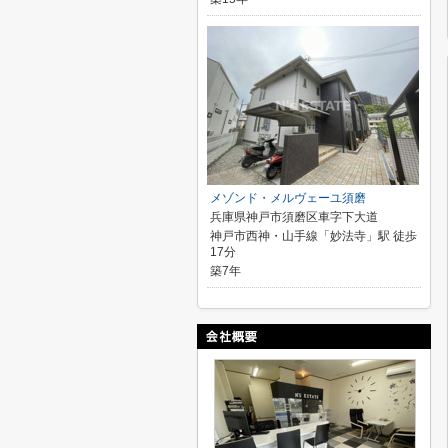
メゾンド・メルヴェーユ須磨
兵庫県神戸市須磨区車字下大道
神戸市西神・山手線「妙法寺」駅 徒歩
17分
築7年