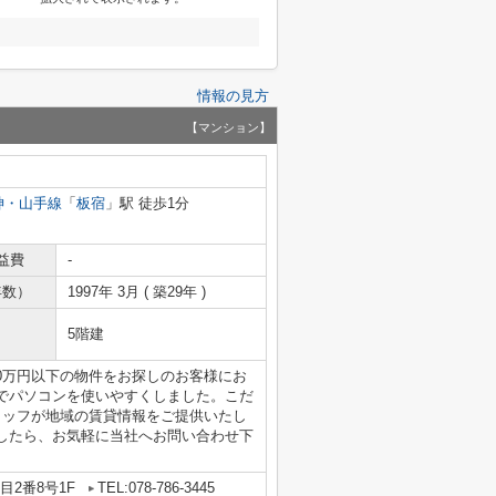
情報の見方
【マンション】
神・山手線
「
板宿
」駅 徒歩1分
益費
-
年数）
1997年 3月 ( 築29年 )
5階建
10万円以下の物件をお探しのお客様にお
でパソコンを使いやすくしました。こだ
タッフが地域の賃貸情報をご提供いたし
したら、お気軽に当社へお問い合わせ下
2番8号1F
TEL:078-786-3445