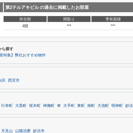
第2テルアキビル
の過去に掲載したお部屋
所在階
間取り
専有面積
4階
***
***
から探す
産特集】弊社おすすめ物件
央区
西宮市
行幸町
大黒町
桜木町
神撫町
車
大手町
東町
南町
大池町
明神町
妙法
月見山
山陽須磨
妙法寺