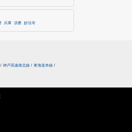
磨
兵庫
須磨
妙法寺
/
神戸高速南北線
/
東海道本線
/
E