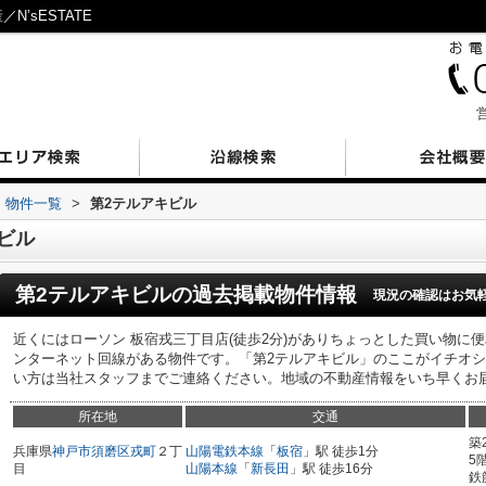
’sESTATE
営
物件一覧
>
第2テルアキビル
ビル
第2テルアキビル
の過去掲載物件情報
現況の確認はお気
近くにはローソン 板宿戎三丁目店(徒歩2分)がありちょっとした買い物に便
ンターネット回線がある物件です。「第2テルアキビル」のここがイチオ
い方は当社スタッフまでご連絡ください。地域の不動産情報をいち早くお
所在地
交通
築
兵庫県
神戸市須磨区
戎町
２丁
山陽電鉄本線
「
板宿
」駅 徒歩1分
5
目
山陽本線
「
新長田
」駅 徒歩16分
鉄