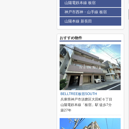
山陽電鉄本線 板宿
神戸市西神・山手線 板宿
山陽本線 新長田
おすすめ物件
BELLTREE板宿SOUTH
兵庫県神戸市須磨区大田町６丁目
山陽電鉄本線「板宿」駅 徒歩7分
築27年