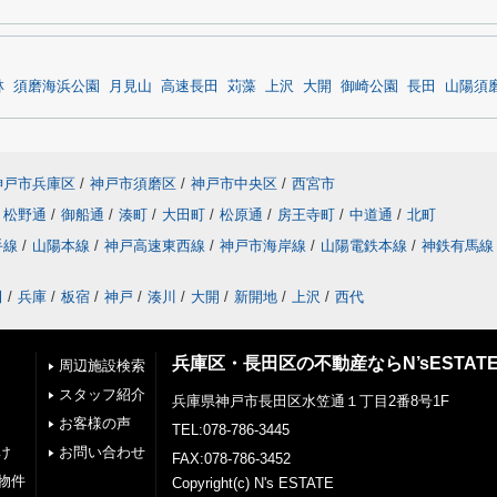
林
須磨海浜公園
月見山
高速長田
苅藻
上沢
大開
御崎公園
長田
山陽須
神戸市兵庫区
/
神戸市須磨区
/
神戸市中央区
/
西宮市
松野通
/
御船通
/
湊町
/
大田町
/
松原通
/
房王寺町
/
中道通
/
北町
手線
/
山陽本線
/
神戸高速東西線
/
神戸市海岸線
/
山陽電鉄本線
/
神鉄有馬線
田
/
兵庫
/
板宿
/
神戸
/
湊川
/
大開
/
新開地
/
上沢
/
西代
兵庫区・長田区の不動産ならN’sESTAT
周辺施設検索
スタッフ紹介
兵庫県神戸市長田区水笠通１丁目2番8号1F
お客様の声
TEL:078-786-3445
け
お問い合わせ
FAX:078-786-3452
物件
Copyright(c) N's ESTATE