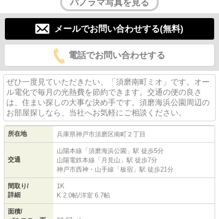
パノラマ写真を見る
メールでお問い合わせする(無料)
電話でお問い合わせする
ぜひ一度見ていただきたい、「須磨南町ミオ」です。オー
ル電化で毎月の光熱費を節約できます。交通の便の良さ
は、住まい探しの大事な決め手です。須磨海浜公園周辺の
お部屋探しなら、当社へお気軽にご相談ください。
所在地
兵庫県
神戸市須磨区
南町
２丁目
山陽本線
「
須磨海浜公園
」駅 徒歩5分
交通
山陽電鉄本線
「
月見山
」駅 徒歩7分
神戸市西神・山手線
「
板宿
」駅 徒歩21分
間取り/
1K
詳細
K 2.0帖
/
洋室 6.7帖
面積/