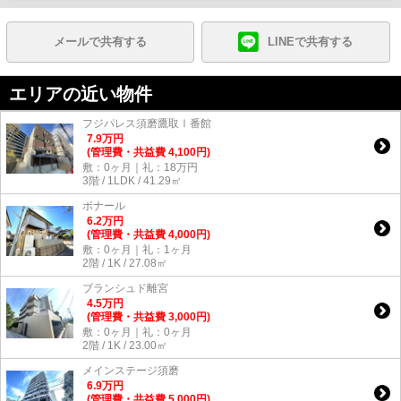
メールで共有する
LINEで共有する
エリアの近い物件
フジパレス須磨鷹取Ⅰ番館
7.9
万
円
(管理費・共益費 4,100円)
敷：0ヶ月｜礼：18万円
3階 / 1LDK / 41.29㎡
ボナール
6.2
万
円
(管理費・共益費 4,000円)
敷：0ヶ月｜礼：1ヶ月
2階 / 1K / 27.08㎡
ブランシュド離宮
4.5
万
円
(管理費・共益費 3,000円)
敷：0ヶ月｜礼：0ヶ月
2階 / 1K / 23.00㎡
メインステージ須磨
6.9
万
円
(管理費・共益費 5,000円)