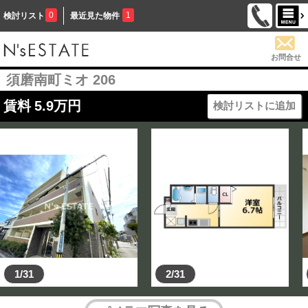
0
1
検討リスト
最近見た物件
お問合せ
須磨南町ミオ 206
賃料
5.9
万円
検討リストに追加
1/31
2/31