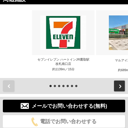
セブンイレブン ハートインJR鷹取駅
マルアイ
改札南口店
約1139m／15分
約689
前
メールでお問い合わせする(無料)
電話でお問い合わせする