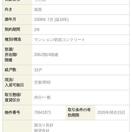
向き
南西
築年月
2008年 7月 (築18年)
契約期間
2年
種別/構造
マンション/鉄筋コンクリート
部屋/
所在階/
206/2階/4階建
階建
総戸数
33戸
現況/
空家/即時
入居可能日
取引態様/
仲介/一般
賃貸区分
取引条件の有
物件番号
70641873
2026年08月15日
効期限
陽当り良好
眺望良好