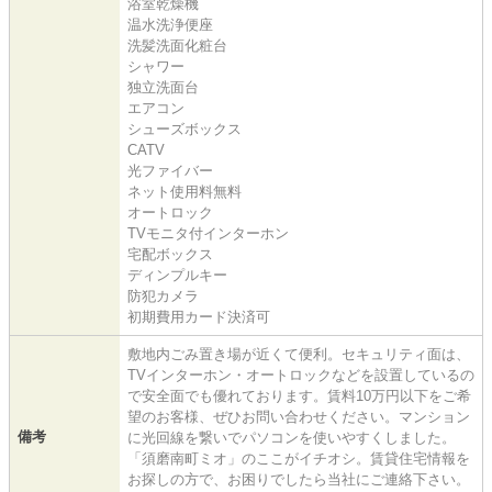
浴室乾燥機
温水洗浄便座
洗髪洗面化粧台
シャワー
独立洗面台
エアコン
シューズボックス
CATV
光ファイバー
ネット使用料無料
オートロック
TVモニタ付インターホン
宅配ボックス
ディンプルキー
防犯カメラ
初期費用カード決済可
敷地内ごみ置き場が近くて便利。セキュリティ面は、
TVインターホン・オートロックなどを設置しているの
で安全面でも優れております。賃料10万円以下をご希
望のお客様、ぜひお問い合わせください。マンション
備考
に光回線を繋いでパソコンを使いやすくしました。
「須磨南町ミオ」のここがイチオシ。賃貸住宅情報を
お探しの方で、お困りでしたら当社にご連絡下さい。