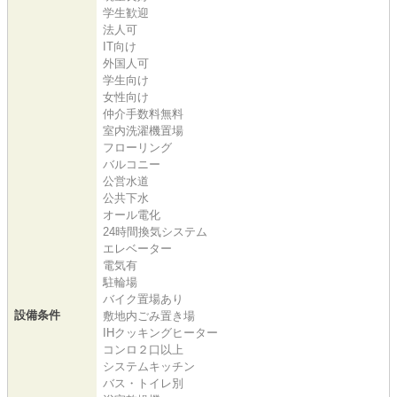
学生歓迎
法人可
IT向け
外国人可
学生向け
女性向け
仲介手数料無料
室内洗濯機置場
フローリング
バルコニー
公営水道
公共下水
オール電化
24時間換気システム
エレベーター
電気有
駐輪場
バイク置場あり
設備条件
敷地内ごみ置き場
IHクッキングヒーター
コンロ２口以上
システムキッチン
バス・トイレ別