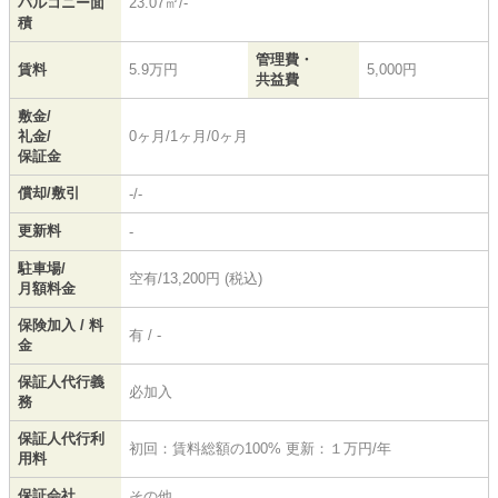
バルコニー面
23.07㎡/-
積
管理費・
賃料
5.9万円
5,000円
共益費
敷金/
礼金/
0ヶ月/1ヶ月/0ヶ月
保証金
償却/敷引
-/-
更新料
-
駐車場/
空有/13,200円 (税込)
月額料金
保険加入 / 料
有 / -
金
保証人代行義
必加入
務
保証人代行利
初回：賃料総額の100% 更新：１万円/年
用料
保証会社
その他