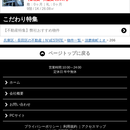
敷：0ヶ月｜礼：0ヶ月
9階 / 1K / 26.08㎡
こだわり特集
【不動産特集】弊社おすすめ物件
兵庫区・長田区の不動産｜N’sESTATE
>
物件一覧
>
須磨南町ミオ
>
206
ページトップに戻る
営業時間:10:00～24:00
定休日:年中無休
ホーム
会社概要
お問い合わせ
PCサイト
プライバシーポリシー
利用規約
｜アクセスマップ
｜