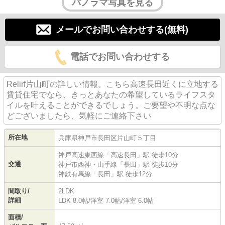
パノラマ写真を見る
メールでお問い合わせする(無料)
電話でお問い合わせする
Relirf片山町の詳しい情報。こちら高速長田近くに立地する
賃貸住宅でなら、きっとあなたの希望しているライフスタ
イルを叶えることができるでしょう。ご要望や不明な点な
どございましたら、気軽にご連絡下さい
所在地
兵庫県
神戸市長田区
片山町
５丁目
神戸高速東西線
「
高速長田
」駅 徒歩10分
交通
神戸市西神・山手線
「
長田
」駅 徒歩10分
神鉄有馬線
「
長田
」駅 徒歩12分
間取り/
2LDK
詳細
LDK 8.0帖
/
洋室 7.0帖
/
洋室 6.0帖
面積/