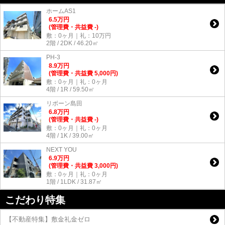
ホームAS1
6.5
万
円
(管理費・共益費 -)
敷：0ヶ月｜礼：10万円
2階 / 2DK / 46.20㎡
PH-3
8.9
万
円
(管理費・共益費 5,000円)
敷：0ヶ月｜礼：0ヶ月
4階 / 1R / 59.50㎡
リボーン島田
6.8
万
円
(管理費・共益費 -)
敷：0ヶ月｜礼：0ヶ月
4階 / 1K / 39.00㎡
NEXT YOU
6.9
万
円
(管理費・共益費 3,000円)
敷：0ヶ月｜礼：0ヶ月
1階 / 1LDK / 31.87㎡
こだわり特集
【不動産特集】敷金礼金ゼロ