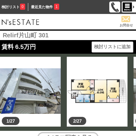
0
1
検討リスト
最近見た物件
お問合せ
Relirf片山町 301
賃料
6.5
万円
検討リストに追加
1/27
2/27