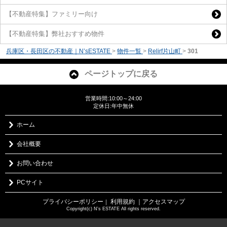
【不動産特集】ファミリー向け
【不動産特集】弊社おすすめ物件
兵庫区・長田区の不動産｜N’sESTATE
>
物件一覧
>
Relirf片山町
>
301
ページトップに戻る
営業時間:10:00～24:00
定休日:年中無休
ホーム
会社概要
お問い合わせ
PCサイト
プライバシーポリシー
利用規約
｜アクセスマップ
｜
Copyright(c) N's ESTATE All rights reserved.