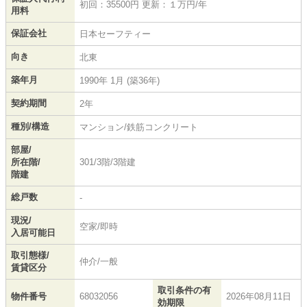
初回：35500円 更新：１万円/年
用料
保証会社
日本セーフティー
向き
北東
築年月
1990年 1月 (築36年)
契約期間
2年
種別/構造
マンション/鉄筋コンクリート
部屋/
所在階/
301/3階/3階建
階建
総戸数
-
現況/
空家/即時
入居可能日
取引態様/
仲介/一般
賃貸区分
取引条件の有
物件番号
68032056
2026年08月11日
効期限