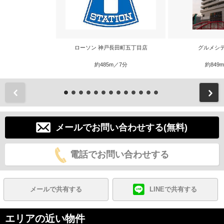
ローソン 神戸長田町五丁目店
グルメシ
約485m／7分
約849
前
メールでお問い合わせする(無料)
電話でお問い合わせする
メールで共有する
LINEで共有する
エリアの近い物件