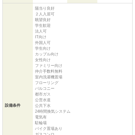
陽当り良好
２人入居可
眺望良好
学生歓迎
法人可
IT向け
外国人可
学生向け
カップル向け
女性向け
ファミリー向け
仲介手数料無料
室内洗濯機置場
フローリング
バルコニー
都市ガス
公営水道
設備条件
公共下水
24時間換気システム
電気有
駐輪場
バイク置場あり
ガスコンロ