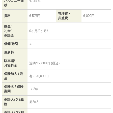
バルコニー面
47.52㎡/-
積
管理費・
賃料
6.5万円
6,000円
共益費
敷金/
礼金/
0ヶ月/0ヶ月/-
保証金
償却/敷引
-/-
更新料
-
駐車場/
近隣/19,800円 (税込)
月額料金
保険加入 / 料
有 / 20,000円
金
保険名 / 保険
- / 2年
期間
保証人代行義
必加入
務
保証人代行利