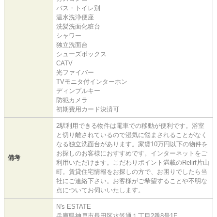
バス・トイレ別
温水洗浄便座
洗髪洗面化粧台
シャワー
独立洗面台
シューズボックス
CATV
光ファイバー
TVモニタ付インターホン
ディンプルキー
防犯カメラ
初期費用カード決済可
2駅利用できる物件は電車での移動が便利です。浴室
と切り離されているので湿気に悩まされることがなく
なる独立洗面台があります。家賃10万円以下の物件を
お探しのお客様におすすめです。インターネットをご
備考
利用いただけます。こだわりポイント満載のRelirf片山
町。賃貸住宅情報をお探しの方で、お困りでしたら当
社にご連絡下さい。お客様がご希望することや不明な
点についてお伺いいたします。
N's ESTATE
兵庫県神戸市長田区水笠通１丁目2番8号1F