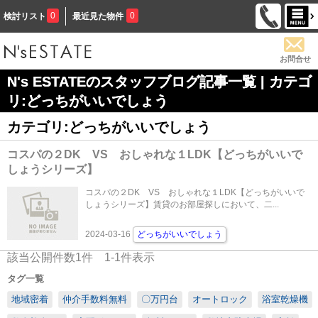
0
0
検討リスト
最近見た物件
お問合せ
N's ESTATEのスタッフブログ記事一覧 | カテゴ
リ:どっちがいいでしょう
カテゴリ:どっちがいいでしょう
コスパの２DK VS おしゃれな１LDK【どっちがいいで
しょうシリーズ】
コスパの２DK VS おしゃれな１LDK【どっちがいいで
しょうシリーズ】賃貸のお部屋探しにおいて、二...
2024-03-16
どっちがいいでしょう
該当公開件数
1
件
1-1
件表示
タグ一覧
地域密着
仲介手数料無料
〇万円台
オートロック
浴室乾燥機