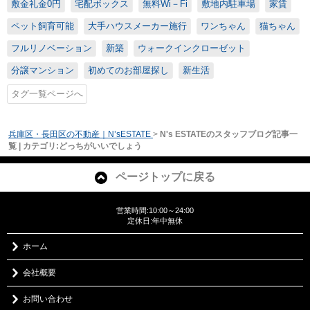
敷金礼金0円
宅配ボックス
無料Wi－Fi
敷地内駐車場
家賃
ペット飼育可能
大手ハウスメーカー施行
ワンちゃん
猫ちゃん
フルリノベーション
新築
ウォークインクローゼット
分譲マンション
初めてのお部屋探し
新生活
タグ一覧ページへ
兵庫区・長田区の不動産｜N’sESTATE
>
N's ESTATEのスタッフブログ記事一
覧 | カテゴリ:どっちがいいでしょう
ページトップに戻る
営業時間:10:00～24:00
定休日:年中無休
ホーム
会社概要
お問い合わせ