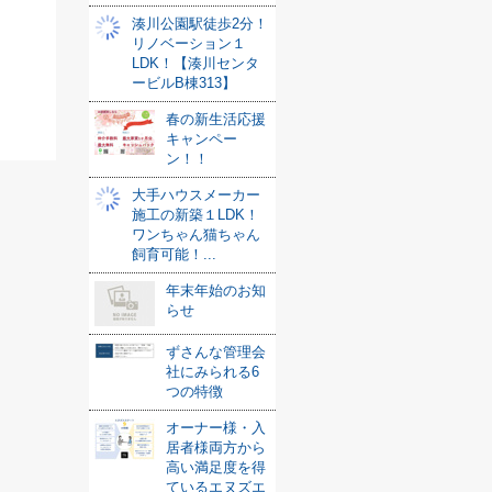
湊川公園駅徒歩2分！
リノベーション１
LDK！【湊川センタ
ービルB棟313】
春の新生活応援
キャンペー
ン！！
大手ハウスメーカー
施工の新築１LDK！
ワンちゃん猫ちゃん
飼育可能！...
年末年始のお知
らせ
ずさんな管理会
社にみられる6
つの特徴
オーナー様・入
居者様両方から
高い満足度を得
ているエヌズエ