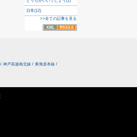
どっちがいいでしょう(1)
日常(12)
>>全ての記事を見る
XML
RSS2.0
/
神戸高速南北線
/
東海道本線
/
E