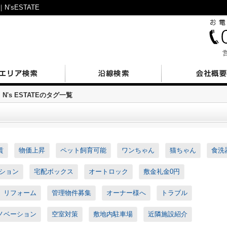
sESTATE
営
N's ESTATEのタグ一覧
賃
物価上昇
ペット飼育可能
ワンちゃん
猫ちゃん
食洗
ション
宅配ボックス
オートロック
敷金礼金0円
リフォーム
管理物件募集
オーナー様へ
トラブル
ノベーション
空室対策
敷地内駐車場
近隣施設紹介