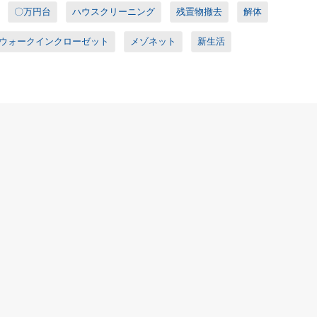
〇万円台
ハウスクリーニング
残置物撤去
解体
ウォークインクローゼット
メゾネット
新生活