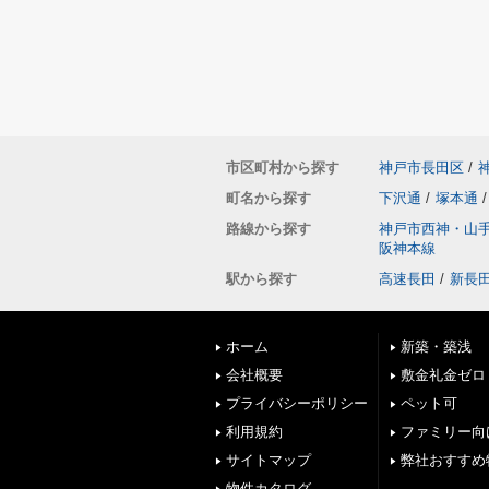
市区町村から探す
神戸市長田区
/
町名から探す
下沢通
/
塚本通
/
路線から探す
神戸市西神・山
阪神本線
駅から探す
高速長田
/
新長
ホーム
新築・築浅
会社概要
敷金礼金ゼロ
プライバシーポリシー
ペット可
利用規約
ファミリー向
サイトマップ
弊社おすすめ
物件カタログ