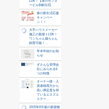
LDK！【湊川センタ
ービルB棟313】
春の新生活応援
キャンペー
ン！！
大手ハウスメーカー
施工の新築１LDK！
ワンちゃん猫ちゃん
飼育可能！...
年末年始のお知
らせ
ずさんな管理会
社にみられる6
つの特徴
オーナー様・入
居者様両方から
高い満足度を得
ているエヌズエ
ステー...
2025年8月築の新築物