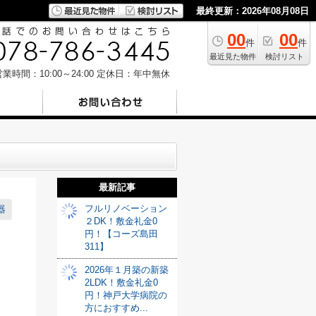
最終更新：2026年08月08日
00
00
件
件
最近見た物件
検討リスト
業時間：10:00～24:00
定休日：年中無休
最新記事
フルリノベーション
器
２DK！敷金礼金0
円！【コーズ島田
311】
2026年１月築の新築
2LDK！敷金礼金0
円！神戸大学病院の
方におすすめ...