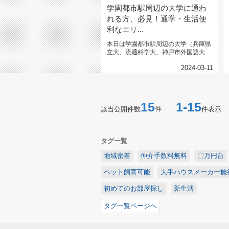
学園都市駅周辺の大学に通わ
れる方、必見！通学・生活便
利なエリ...
本日は学園都市駅周辺の大学（兵庫県
立大、流通科学大、神戸市外国語大、
神戸芸術工科大、神戸市看護大など...
2024-03-11
15
1-15
該当公開件数
件
件表示
タグ一覧
地域密着
仲介手数料無料
〇万円台
ペット飼育可能
大手ハウスメーカー施
初めてのお部屋探し
新生活
タグ一覧ページへ