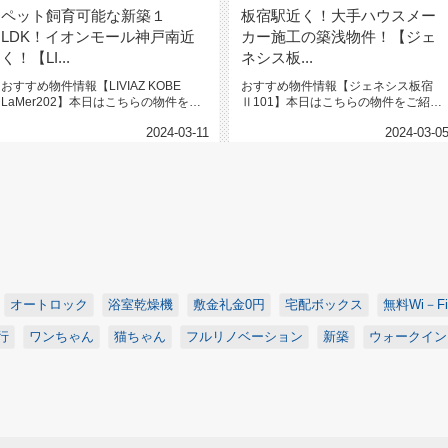
ペット飼育可能な新築１
板宿駅近く！大手ハウスメー
LDK！イオンモール神戸南近
カー施工の築浅物件！【ジェ
く！【LI...
ネシス板...
おすすめ物件情報【LIVIAZ KOBE
おすすめ物件情報【ジェネシス板宿
LaMer202】本日はこちらの物件をご
Ⅱ101】本日はこちらの物件をご紹介
紹介いたします。L...
いたします。ジェネシス板宿Ⅱ10...
2024-03-11
2024-03-0
オートロック
浴室乾燥機
敷金礼金0円
宅配ボックス
無料Wi－Fi
行
ワンちゃん
猫ちゃん
フルリノベーション
新築
ウォークイン