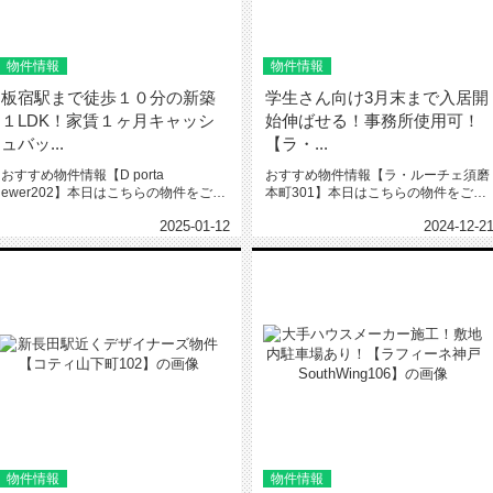
物件情報
物件情報
板宿駅まで徒歩１０分の新築
学生さん向け3月末まで入居開
１LDK！家賃１ヶ月キャッシ
始伸ばせる！事務所使用可！
ュバッ...
【ラ・...
おすすめ物件情報【D porta
おすすめ物件情報【ラ・ルーチェ須磨
ewer202】本日はこちらの物件をご紹
本町301】本日はこちらの物件をご紹
介いたします。D port...
介いたします。ラ・ルーチェ須磨...
2025-01-12
2024-12-2
物件情報
物件情報