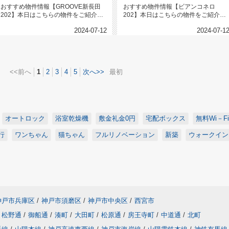
おすすめ物件情報【GROOVE新長田
おすすめ物件情報【ビアンコネロ
202】本日はこちらの物件をご紹介い
202】本日はこちらの物件をご紹介い
たします。GROOVE新長田...
たします。ビアンコネロ2028万円...
2024-07-12
2024-07-1
<<前へ
1
2
3
4
5
次へ>>
最初
オートロック
浴室乾燥機
敷金礼金0円
宅配ボックス
無料Wi－Fi
行
ワンちゃん
猫ちゃん
フルリノベーション
新築
ウォークイン
神戸市兵庫区
/
神戸市須磨区
/
神戸市中央区
/
西宮市
松野通
/
御船通
/
湊町
/
大田町
/
松原通
/
房王寺町
/
中道通
/
北町