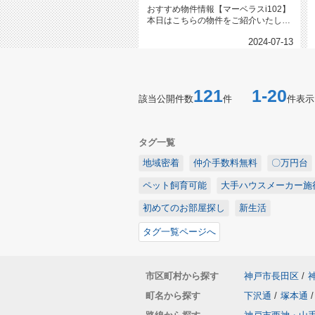
おすすめ物件情報【マーベラスi102】
本日はこちらの物件をご紹介いたしま
す。マーベラスi102兵庫駅...
2024-07-13
121
1-20
該当公開件数
件
件表示
タグ一覧
地域密着
仲介手数料無料
〇万円台
ペット飼育可能
大手ハウスメーカー施
初めてのお部屋探し
新生活
タグ一覧ページへ
市区町村から探す
神戸市長田区
/
町名から探す
下沢通
/
塚本通
/