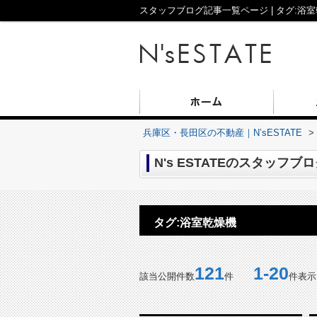
スタッフブログ記事一覧ページ | タグ:浴室
兵庫区・長田区の不動産｜N’sESTATE
>
N's ESTATEのスタッフブ
タグ:浴室乾燥機
121
1-20
該当公開件数
件
件表示