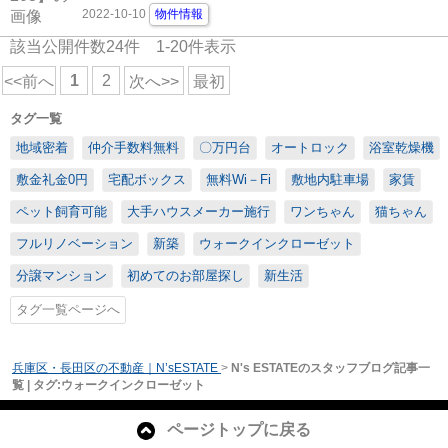
2022-10-10
物件情報
該当公開件数
24
件
1-20
件表示
1
2
<<前へ
次へ>>
最初
タグ一覧
地域密着
仲介手数料無料
〇万円台
オートロック
浴室乾燥機
敷金礼金0円
宅配ボックス
無料Wi－Fi
敷地内駐車場
家賃
ペット飼育可能
大手ハウスメーカー施行
ワンちゃん
猫ちゃん
フルリノベーション
新築
ウォークインクローゼット
分譲マンション
初めてのお部屋探し
新生活
タグ一覧ページへ
兵庫区・長田区の不動産｜N’sESTATE
>
N's ESTATEのスタッフブログ記事一
覧 | タグ:ウォークインクローゼット
ページトップに戻る