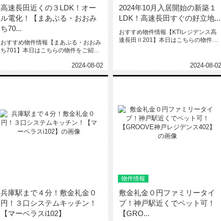
高速長田近くの３LDK！オー
2024年10月入居開始の新築１
ル電化！【まあぷる・おおみ
LDK！高速長田すぐの好立地...
ち70...
おすすめ物件情報【KTIレジデンス高
速長田Ⅱ201】本日はこちらの物件を
おすすめ物件情報【まあぷる・おおみ
ご紹介いたします。KTIレジ...
ち701】本日はこちらの物件をご紹介
いたします。まあぷる・おおみち...
2024-08-02
2024-08-0
物件情報
兵庫駅まで４分！敷金礼金０
敷金礼金０円ファミリータイ
円！３口システムキッチン！
プ！神戸駅近くでペット可！
【マーベラスi102】
【GRO...