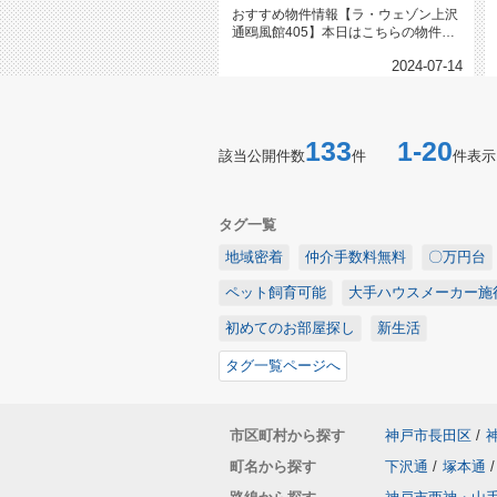
おすすめ物件情報【ラ・ウェゾン上沢
通鴎風館405】本日はこちらの物件を
ご紹介いたします。ラ・ウェゾン...
2024-07-14
133
1-20
該当公開件数
件
件表示
タグ一覧
地域密着
仲介手数料無料
〇万円台
ペット飼育可能
大手ハウスメーカー施
初めてのお部屋探し
新生活
タグ一覧ページへ
市区町村から探す
神戸市長田区
/
町名から探す
下沢通
/
塚本通
/