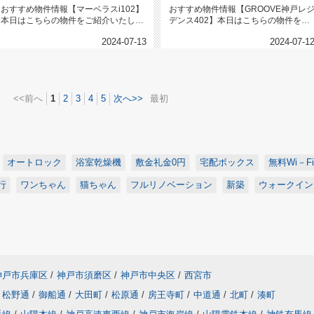
おすすめ物件情報【マーベラスi102】
おすすめ物件情報【GROOVE神戸レ
本日はこちらの物件をご紹介いたしま
デンス402】本日はこちらの物件をご
す。マーベラスi102兵庫駅...
紹介いたします。GROOV...
2024-07-13
2024-07-1
<<前へ
1
2
3
4
5
次へ>>
最初
オートロック
浴室乾燥機
敷金礼金0円
宅配ボックス
無料Wi－Fi
行
ワンちゃん
猫ちゃん
フルリノベーション
新築
ウォークイン
神戸市兵庫区
/
神戸市須磨区
/
神戸市中央区
/
西宮市
松野通
/
御船通
/
大田町
/
松原通
/
房王寺町
/
中道通
/
北町
/
湊町