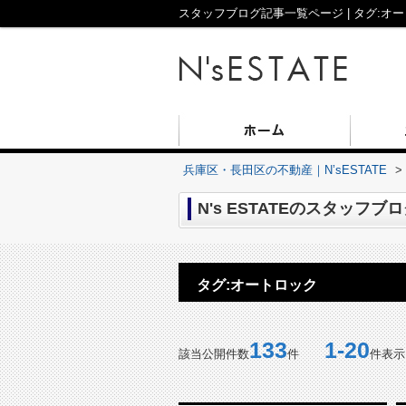
スタッフブログ記事一覧ページ | タグ:オー
兵庫区・長田区の不動産｜N’sESTATE
>
N's ESTATEのスタッフブ
タグ:オートロック
133
1-20
該当公開件数
件
件表示