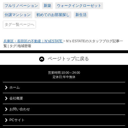
フルリノベーション
新築
ウォークインクローゼット
分譲マンション
初めてのお部屋探し
新生活
タグ一覧ページへ
兵庫区・長田区の不動産｜N’sESTATE
>
N's ESTATEのスタッフブログ記事一
覧 | タグ:地域密着
ページトップに戻る
営業時間:10:00～24:00
定休日:年中無休
ホーム
会社概要
お問い合わせ
PCサイト