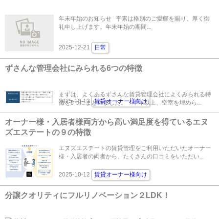
年末年始のお知らせ 平素は格別のご愛顧を賜り、厚く御
礼申し上げます。年末年始の期間...
2025-12-21
日常
ずさんな管理会社にみられる6つの特徴
まずは、よくあるずさんな賃貸管理会社によくみられる特
2025-10-13
賃貸オーナー様向け
徴を6つにまとめました。・半年以上、空室を埋めら...
オーナー様・入居者様両方から高い満足度を得ているエヌ
ズエステートの９の特徴
エヌズエステートの賃貸管理をご利用いただいたオーナー
様・入居者の両者から、たくさんの口コミをいただい...
2025-10-12
賃貸オーナー様向け
分譲クオリティにフルリノベーション２LDK！