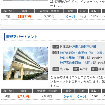
11.5万円の物件です。インターネット
ート片...
所在階
賃料
管理費・共益費
敷金
礼金
間取り
11.5
万円
0ヶ月
2階
5,000円
1ヶ月
1LDK
夢野アパートメント
兵庫県
神戸市兵庫区
鵯越町
住所
交通
神戸市西神・山手線
「
湊川公園
」
神鉄有馬線
「
長田
」駅 徒歩9分
神戸高速東西線
「
大開
」駅 徒歩2
築58年
4階建
鉄筋
築年
階数
構造
こちらの物件はコンビニまで266mにあ
ンターネットをご利用いただけます。気
トメ...
所在階
賃料
管理費・共益費
敷金
礼金
間取り
5.7
万円
0ヶ月
0ヶ月
4階
2,000円
1DK