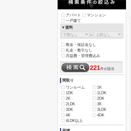
アパート
マンション
一戸建て
▼賃料
～
敷金・保証金なし
礼金・敷引なし
共益費・管理費込み
221
件が該当
間取り
ワンルーム
1K
1DK
1LDK
2K
2DK
2LDK
3K
3DK
3LDK
4K
4DK
4LDK以上
面積