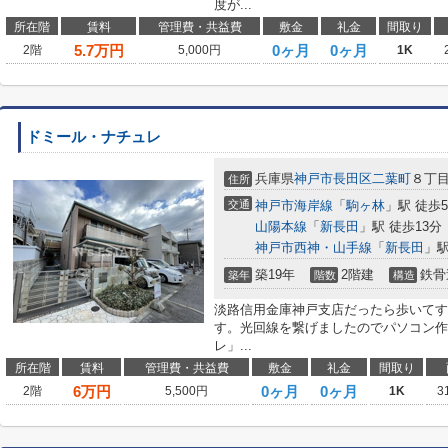
度が...
所在階
賃料
管理費・共益費
敷金
礼金
間取り
5.7
万円
0ヶ月
0ヶ月
2階
5,000円
1K
ドミール・ナチュレ
兵庫県
神戸市長田区
二葉町
８丁
住所
交通
神戸市海岸線
「
駒ヶ林
」駅 徒歩
山陽本線
「
新長田
」駅 徒歩13分
神戸市西神・山手線
「
新長田
」駅
築19年
2階建
鉄骨
築年
階数
構造
淡路信用金庫神戸支店だったら歩いてすぐ
す。光回線を繋げましたのでパソコン作
レ」...
所在階
賃料
管理費・共益費
敷金
礼金
間取り
6
万円
0ヶ月
0ヶ月
2階
5,500円
1K
3