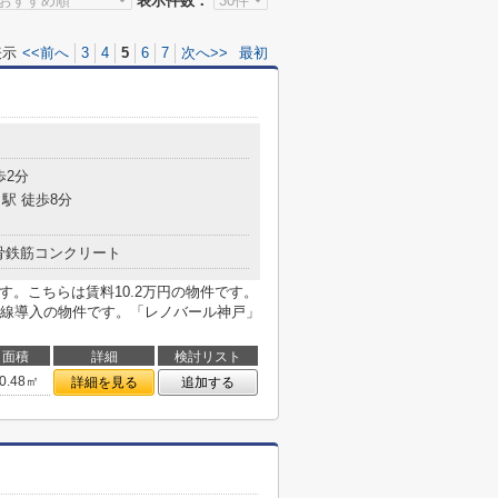
表示件数：
表示
<<前へ
3
4
5
6
7
次へ>>
最初
目
歩2分
駅 徒歩8分
骨鉄筋コンクリート
す。こちらは賃料10.2万円の物件です。
線導入の物件です。「レノバール神戸」
面積
詳細
検討リスト
0.48㎡
詳細を見る
追加する