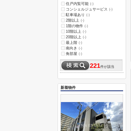
住戸内覧可能
(-)
コンシェルジュサービス
(-)
駐車場あり
(-)
2階以上
(-)
1階の物件
(-)
10階以上
(-)
20階以上
(-)
最上階
(-)
南向き
(-)
角部屋
(-)
221
件が該当
新着物件