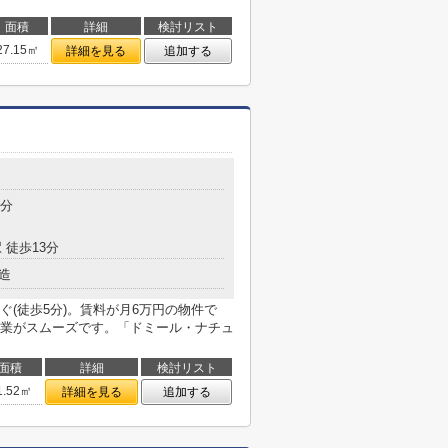
面積
詳細
検討リスト
27.15㎡
詳細を見る
追加する
目
5分
 徒歩13分
造
(徒歩5分)。賃料が月6万円の物件で
業がスムーズです。「ドミール・ナチュ
面積
詳細
検討リスト
1.52㎡
詳細を見る
追加する