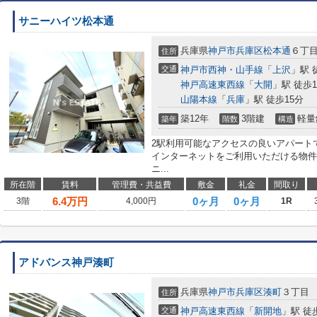
サニーハイツ松本通
兵庫県
神戸市兵庫区
松本通
６丁
住所
交通
神戸市西神・山手線
「
上沢
」駅 
神戸高速東西線
「
大開
」駅 徒歩1
山陽本線
「
兵庫
」駅 徒歩15分
築12年
3階建
軽量
築年
階数
構造
2駅利用可能なアクセスの良いアパートで
インターネットをご利用いただける物件
ニ...
所在階
賃料
管理費・共益費
敷金
礼金
間取り
6.4
万円
0ヶ月
0ヶ月
3階
4,000円
1R
アドバンス神戸湊町
兵庫県
神戸市兵庫区
湊町
３丁目
住所
交通
神戸高速東西線
「
新開地
」駅 徒