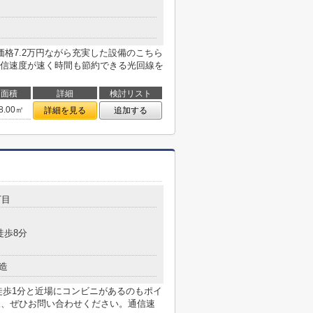
格7.2万円ながら充実した設備のこちら
信速度が速く時間も節約できる光回線を
面積
詳細
検討リスト
8.00㎡
詳細を見る
追加する
丁目
徒歩8分
造
徒歩1分と近場にコンビニがあるのもポイ
様、ぜひお問い合わせください。通信速