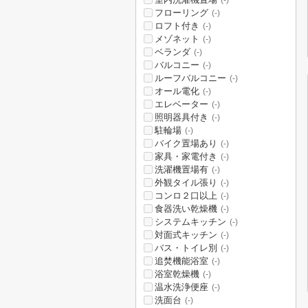
(-)
フローリング
(-)
ロフト付き
(-)
メゾネット
(-)
ベランダ
(-)
バルコニー
(-)
ルーフバルコニー
(-)
オール電化
(-)
エレベーター
(-)
照明器具付き
(-)
駐輪場
(-)
バイク置場あり
(-)
家具・家電付き
(-)
洗濯機置場有
(-)
外観タイル張り
(-)
コンロ２口以上
(-)
食器洗い乾燥機
(-)
システムキッチン
(-)
対面式キッチン
(-)
バス・トイレ別
(-)
追焚機能浴室
(-)
浴室乾燥機
(-)
温水洗浄便座
(-)
洗面台
(-)