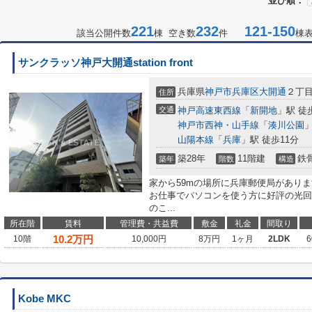
並び順：
221
232
121-150
該当公開件数
棟 空き数
件
棟
サンクラッソ神戸大開通station front
兵庫県
神戸市兵庫区
大開通
２丁
住所
交通
神戸高速東西線
「
新開地
」駅 徒
神戸市西神・山手線
「
湊川公園
」
山陽本線
「
兵庫
」駅 徒歩11分
築28年
11階建
鉄
築年
階数
構造
家から59mの場所に兵庫郵便局がありま
お仕事でパソコンを使う方に好評の光回
のこ...
所在階
賃料
管理費・共益費
敷金
礼金
間取り
10.2
万円
10階
10,000円
8万円
1ヶ月
2LDK
6
Kobe MKC