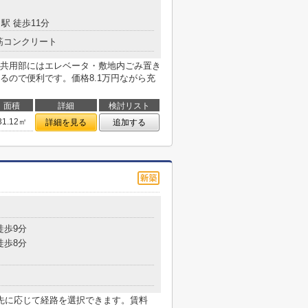
駅 徒歩11分
筋コンクリート
共用部にはエレベータ・敷地内ごみ置き
るので便利です。価格8.1万円ながら充
面積
詳細
検討リスト
31.12㎡
詳細を見る
追加する
目
徒歩9分
徒歩8分
先に応じて経路を選択できます。賃料