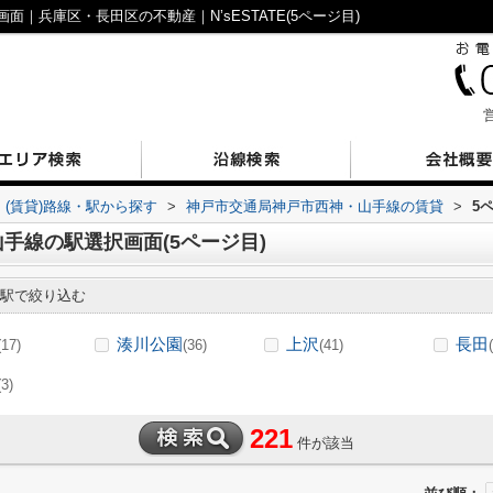
｜兵庫区・長田区の不動産｜N’sESTATE(5ページ目)
営
(賃貸)路線・駅から探す
>
神戸市交通局神戸市西神・山手線の賃貸
>
5
手線の駅選択画面(5ページ目)
駅で絞り込む
湊川公園
上沢
長田
(17)
(36)
(41)
(3)
221
件が該当