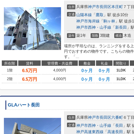
兵庫県
神戸市長田区
本庄町
７丁
住所
交通
山陽本線
「
鷹取
」駅 徒歩10分
神戸市海岸線
「
駒ヶ林
」駅 徒歩1
神戸市西神・山手線
「
新長田
」駅
築1年
3階建
木造
築年
階数
構造
場所が平坦なのは、ランニングをする上
円でおすすめの物件です。こちらの物件
す。「...
所在階
賃料
管理費・共益費
敷金
礼金
間取り
6.5
万円
0ヶ月
0ヶ月
1階
4,000円
1LDK
6.5
万円
0ヶ月
0ヶ月
2階
4,000円
1LDK
GLAハート長田
兵庫県
神戸市長田区
六番町
６丁
住所
交通
神戸市西神・山手線
「
長田
」駅 
神戸高速東西線
「
高速長田
」駅 