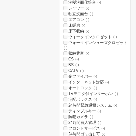
洗髪洗面化粧台
(-)
シャワー
(-)
独立洗面台
(-)
エアコン
(-)
床暖房
(-)
床下収納
(-)
ウォークインクロゼット
(-)
ウォークインシューズクロゼット
(-)
収納豊富
(-)
CS
(-)
BS
(-)
CATV
(-)
光ファイバー
(-)
インターネット対応
(-)
オートロック
(-)
TVモニタ付インターホン
(-)
宅配ボックス
(-)
24時間緊急通報システム
(-)
ディンプルキー
(-)
防犯カメラ
(-)
24時間有人管理
(-)
フロントサービス
(-)
24時間ゴミ出し可
(-)