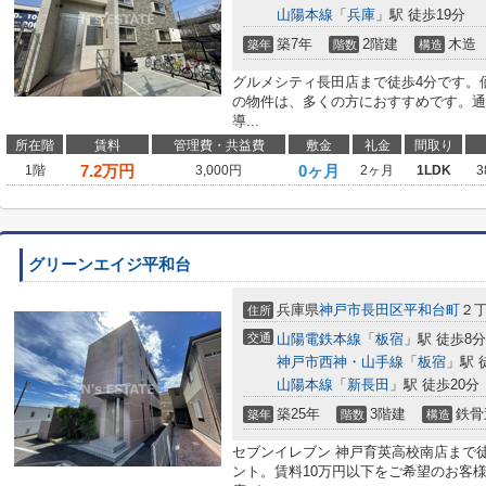
山陽本線
「
兵庫
」駅 徒歩19分
築7年
2階建
木造
築年
階数
構造
グルメシティ長田店まで徒歩4分です。価
の物件は、多くの方におすすめです。通
導...
所在階
賃料
管理費・共益費
敷金
礼金
間取り
7.2
万円
0ヶ月
1階
3,000円
2ヶ月
1LDK
3
グリーンエイジ平和台
兵庫県
神戸市長田区
平和台町
２
住所
交通
山陽電鉄本線
「
板宿
」駅 徒歩8分
神戸市西神・山手線
「
板宿
」駅 
山陽本線
「
新長田
」駅 徒歩20分
築25年
3階建
鉄骨
築年
階数
構造
セブンイレブン 神戸育英高校南店まで
ント。賃料10万円以下をご希望のお客