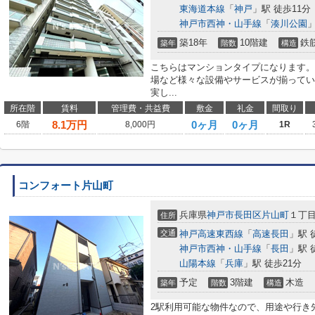
東海道本線
「
神戸
」駅 徒歩11分
神戸市西神・山手線
「
湊川公園
」
築18年
10階建
鉄
築年
階数
構造
こちらはマンションタイプになります。
場など様々な設備やサービスが揃ってい
実し...
所在階
賃料
管理費・共益費
敷金
礼金
間取り
8.1
万円
0ヶ月
0ヶ月
6階
8,000円
1R
コンフォート片山町
兵庫県
神戸市長田区
片山町
１丁
住所
交通
神戸高速東西線
「
高速長田
」駅 
神戸市西神・山手線
「
長田
」駅 
山陽本線
「
兵庫
」駅 徒歩21分
予定
3階建
木造
築年
階数
構造
2駅利用可能な物件なので、用途や行き