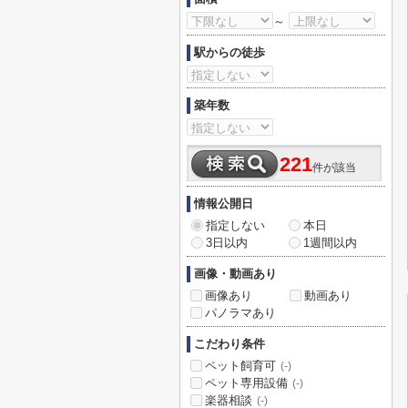
～
駅からの徒歩
築年数
221
件が該当
情報公開日
指定しない
本日
3日以内
1週間以内
画像・動画あり
画像あり
動画あり
パノラマあり
こだわり条件
ペット飼育可
(-)
ペット専用設備
(-)
楽器相談
(-)