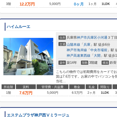
12.2
万円
0ヶ月
3階
5,000円
1ヶ月
1LDK
ハイムルーエ
兵庫県
神戸市兵庫区
小河通
３丁
住所
交通
山陽本線
「
兵庫
」駅 徒歩6分
神戸市海岸線
「
中央市場前
」駅 
神戸高速東西線
「
大開
」駅 徒歩1
築14年
3階建
鉄骨
築年
階数
構造
こちらの物件では初期費用をカードでお
賃は7.6万です。お家の中でパソコン
当社...
所在階
賃料
管理費・共益費
敷金
礼金
間取り
7.6
万円
1階
5,000円
6.5万円
2ヶ月
1LDK
エステムプラザ神戸西Ⅴミラージュ