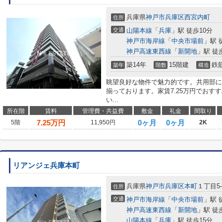
兵庫県
神戸市兵庫区
西宮内町
住所
交通
山陽本線
「
兵庫
」駅 徒歩10分
神戸市海岸線
「
中央市場前
」駅 
神戸高速東西線
「
新開地
」駅 徒
築14年
15階建
鉄
築年
階数
構造
眺望良好な物件で魅力的です。共用部に
揃っております。家賃7.25万円でおす
い...
所在階
賃料
管理費・共益費
敷金
礼金
間取り
7.25
万円
0ヶ月
0ヶ月
5階
11,950円
2K
リアンジェ兵庫本町
兵庫県
神戸市兵庫区
本町
１丁目5-
住所
交通
神戸市海岸線
「
中央市場前
」駅 
神戸高速東西線
「
新開地
」駅 徒
山陽本線
「
兵庫
」駅 徒歩15分