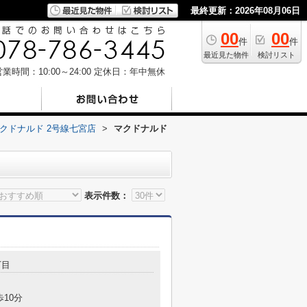
最終更新：2026年08月06日
00
00
件
件
最近見た物件
検討リスト
業時間：10:00～24:00
定休日：年中無休
クドナルド 2号線七宮店
>
マクドナルド
表示件数：
丁目
歩10分