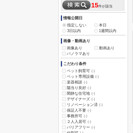
15
件が該当
情報公開日
指定しない
本日
3日以内
1週間以内
画像・動画あり
画像あり
動画あり
パノラマあり
こだわり条件
ペット飼育可
(-)
ペット専用設備
(-)
楽器相談
(-)
陽当り良好
(-)
閑静な住宅地
(-)
デザイナーズ
(-)
リノベーション済
(-)
保証人不要
(-)
事務所可
(-)
２人入居可
(-)
バリアフリー
(-)
分割可