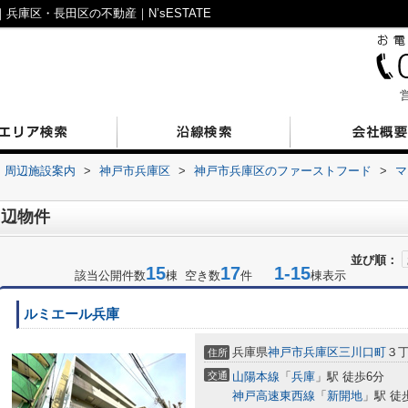
兵庫区・長田区の不動産｜N’sESTATE
営
周辺施設案内
>
神戸市兵庫区
>
神戸市兵庫区のファーストフード
>
マ
周辺物件
並び順：
15
17
1-15
該当公開件数
棟 空き数
件
棟表示
ルミエール兵庫
兵庫県
神戸市兵庫区
三川口町
３
住所
交通
山陽本線
「
兵庫
」駅 徒歩6分
神戸高速東西線
「
新開地
」駅 徒