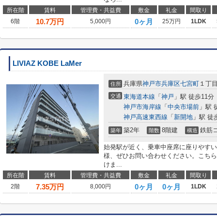
所在階
賃料
管理費・共益費
敷金
礼金
間取り
10.7
万円
0ヶ月
6階
5,000円
25万円
1LDK
LIVIAZ KOBE LaMer
兵庫県
神戸市兵庫区
七宮町
１丁
住所
交通
東海道本線
「
神戸
」駅 徒歩11分
神戸市海岸線
「
中央市場前
」駅 
神戸高速東西線
「
新開地
」駅 徒
築2年
8階建
鉄筋
築年
階数
構造
始発駅が近く、乗車中座席に座りやすい
様、ぜひお問い合わせください。こちら
けま...
所在階
賃料
管理費・共益費
敷金
礼金
間取り
7.35
万円
0ヶ月
0ヶ月
2階
8,000円
1LDK