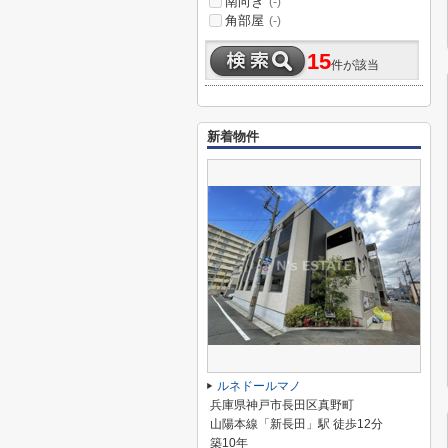
南向き
(-)
角部屋
(-)
15
件が該当
新着物件
ルネドールマノ
兵庫県神戸市長田区真野町
山陽本線「新長田」駅 徒歩12分
築10年