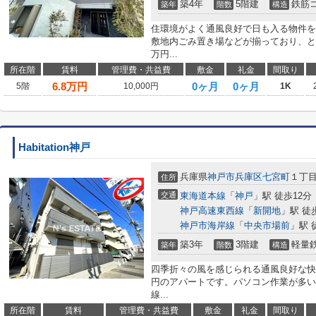
築4年
5階建
鉄筋
築年
階数
構造
住環境がよく通風良好で日も入る物件を
敷地内ごみ置き場などが揃っており、と
万円...
所在階
賃料
管理費・共益費
敷金
礼金
間取り
6.8
万円
0ヶ月
0ヶ月
5階
10,000円
1K
Habitation神戸
兵庫県
神戸市兵庫区
七宮町
１丁
住所
交通
東海道本線
「
神戸
」駅 徒歩12分
神戸高速東西線
「
新開地
」駅 徒
神戸市海岸線
「
中央市場前
」駅 
築3年
3階建
軽量
築年
階数
構造
四季折々の風を感じられる通風良好な快適
円のアパートです。パソコン作業が多い
線...
所在階
賃料
管理費・共益費
敷金
礼金
間取り