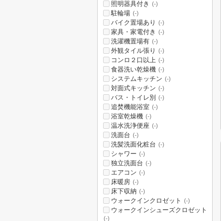
照明器具付き
(-)
駐輪場
(-)
バイク置場あり
(-)
家具・家電付き
(-)
洗濯機置場有
(-)
外観タイル張り
(-)
コンロ２口以上
(-)
食器洗い乾燥機
(-)
システムキッチン
(-)
対面式キッチン
(-)
バス・トイレ別
(-)
追焚機能浴室
(-)
浴室乾燥機
(-)
温水洗浄便座
(-)
洗面台
(-)
洗髪洗面化粧台
(-)
シャワー
(-)
独立洗面台
(-)
エアコン
(-)
床暖房
(-)
床下収納
(-)
ウォークインクロゼット
(-)
ウォークインシューズクロゼット
(-)