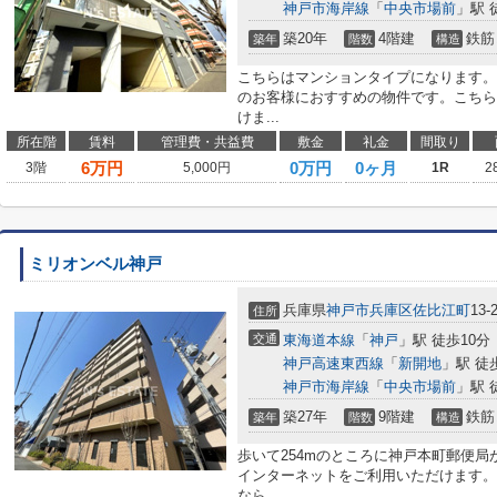
神戸市海岸線
「
中央市場前
」駅 
築20年
4階建
鉄筋
築年
階数
構造
こちらはマンションタイプになります。
のお客様におすすめの物件です。こちら
けま...
所在階
賃料
管理費・共益費
敷金
礼金
間取り
6
万円
0万円
0ヶ月
3階
5,000円
1R
2
ミリオンベル神戸
兵庫県
神戸市兵庫区
佐比江町
13-
住所
交通
東海道本線
「
神戸
」駅 徒歩10分
神戸高速東西線
「
新開地
」駅 徒
神戸市海岸線
「
中央市場前
」駅 
築27年
9階建
鉄筋
築年
階数
構造
歩いて254mのところに神戸本町郵便局
インターネットをご利用いただけます。
なら...