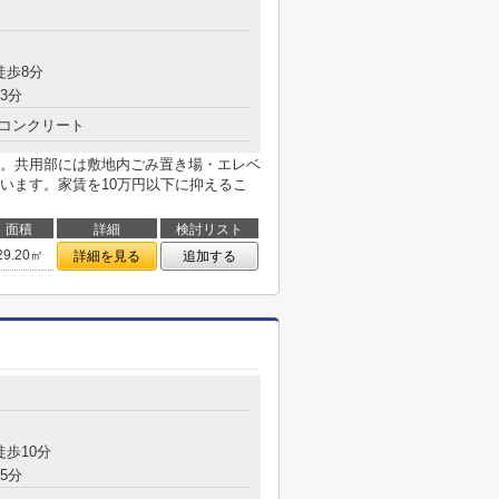
目
徒歩8分
3分
コンクリート
。共用部には敷地内ごみ置き場・エレベ
います。家賃を10万円以下に抑えるこ
面積
詳細
検討リスト
29.20㎡
詳細を見る
追加する
徒歩10分
5分