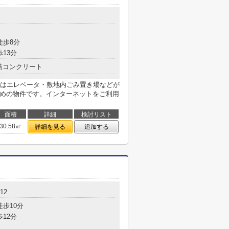
徒歩8分
歩13分
筋コンクリート
はエレベータ・敷地内ごみ置き場などが
すめの物件です。インターネットをご利用
面積
詳細
検討リスト
30.58㎡
詳細を見る
追加する
12
徒歩10分
歩12分