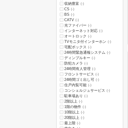
収納豊富
(-)
CS
(-)
BS
(-)
CATV
(-)
光ファイバー
(-)
インターネット対応
(-)
オートロック
(-)
TVモニタ付インターホン
(-)
宅配ボックス
(-)
24時間緊急通報システム
(-)
ディンプルキー
(-)
防犯カメラ
(-)
24時間有人管理
(-)
フロントサービス
(-)
24時間ゴミ出し可
(-)
住戸内覧可能
(-)
コンシェルジュサービス
(-)
駐車場あり
(-)
2階以上
(-)
1階の物件
(-)
10階以上
(-)
20階以上
(-)
最上階
(-)