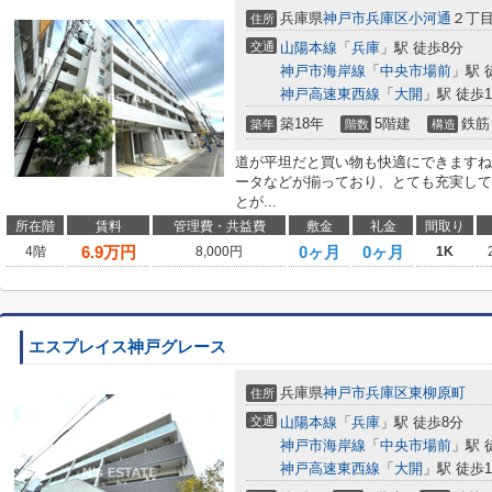
兵庫県
神戸市兵庫区
小河通
２丁
住所
交通
山陽本線
「
兵庫
」駅 徒歩8分
神戸市海岸線
「
中央市場前
」駅 
神戸高速東西線
「
大開
」駅 徒歩1
築18年
5階建
鉄筋
築年
階数
構造
道が平坦だと買い物も快適にできますね
ータなどが揃っており、とても充実して
とが...
所在階
賃料
管理費・共益費
敷金
礼金
間取り
6.9
万円
0ヶ月
0ヶ月
4階
8,000円
1K
エスプレイス神戸グレース
兵庫県
神戸市兵庫区
東柳原町
住所
交通
山陽本線
「
兵庫
」駅 徒歩8分
神戸市海岸線
「
中央市場前
」駅 
神戸高速東西線
「
大開
」駅 徒歩1