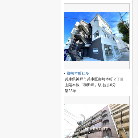
御崎本町ビル
兵庫県神戸市兵庫区御崎本町２丁目
山陽本線「和田岬」駅 徒歩6分
築28年