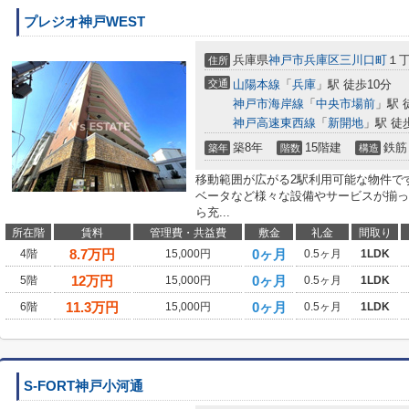
プレジオ神戸WEST
兵庫県
神戸市兵庫区
三川口町
１
住所
交通
山陽本線
「
兵庫
」駅 徒歩10分
神戸市海岸線
「
中央市場前
」駅 
神戸高速東西線
「
新開地
」駅 徒
築8年
15階建
鉄筋
築年
階数
構造
移動範囲が広がる2駅利用可能な物件で
ベータなど様々な設備やサービスが揃っ
ら充...
所在階
賃料
管理費・共益費
敷金
礼金
間取り
8.7
万円
0ヶ月
4階
15,000円
0.5ヶ月
1LDK
12
万円
0ヶ月
5階
15,000円
0.5ヶ月
1LDK
11.3
万円
0ヶ月
6階
15,000円
0.5ヶ月
1LDK
S-FORT神戸小河通