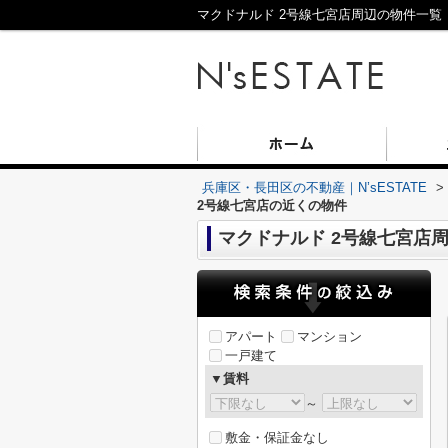
マクドナルド 2号線七宮店周辺の物件一覧｜
兵庫区・長田区の不動産｜N’sESTATE
>
2号線七宮店の近くの物件
マクドナルド 2号線七宮店
アパート
マンション
一戸建て
▼賃料
～
敷金・保証金なし