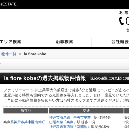
sESTATE
営
物件一覧
>
la fiore kobe
e
la fiore kobe
の過去掲載物件情報
現況の確認はお気軽にお
ファミリーマート 井上兵庫大仏前店まで徒歩3分と近場にコンビニがあるの
速度が速く時間も節約できる光回線を導入しました。ぜひ一度見ていただきたい、「
け早めに不動産情報を集めたい方は当社スタッフまでご連絡ください。地
所在地
交通
神戸市海岸線
「
中央市場前
」駅 徒歩4分
築
兵庫県
神戸市兵庫区
南仲町
山陽本線
「
兵庫
」駅 徒歩11分
6
神戸高速東西線
「
新開地
」駅 徒歩18分
鉄