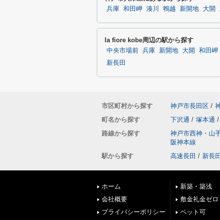
兵庫
和田岬
湊川
鵯越
新開地
大開
la fiore kobe周辺の駅から探す
中央市場前
兵庫
新開地
大開
和田岬
新長田
市区町村から探す
神戸市長田区
/
町名から探す
下沢通
/
塚本通
/
路線から探す
神戸市西神・山
阪神本線
駅から探す
高速長田
/
新長
ホーム
新築・築浅
会社概要
敷金礼金ゼロ
プライバシーポリシー
ペット可