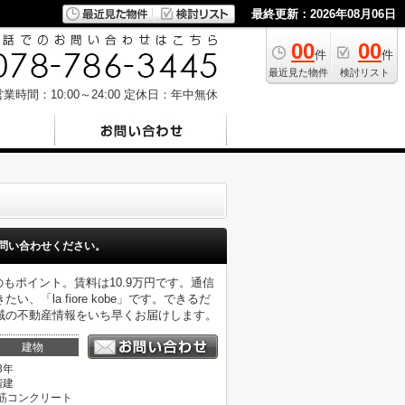
最終更新：2026年08月06日
00
00
件
件
最近見た物件
検討リスト
業時間：10:00～24:00
定休日：年中無休
問い合わせください。
もポイント。賃料は10.9万円です。通信
la fiore kobe」です。できるだ
域の不動産情報をいち早くお届けします。
建物
3年
階建
筋コンクリート