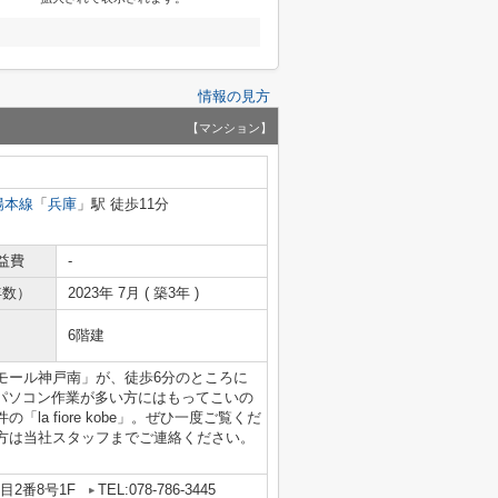
情報の見方
【マンション】
陽本線
「
兵庫
」駅 徒歩11分
益費
-
年数）
2023年 7月 ( 築3年 )
6階建
モール神戸南」が、徒歩6分のところに
。パソコン作業が多い方にはもってこいの
a fiore kobe」。ぜひ一度ご覧くだ
方は当社スタッフまでご連絡ください。
2番8号1F
TEL:078-786-3445