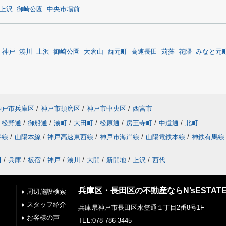
上沢
御崎公園
中央市場前
神戸
湊川
上沢
御崎公園
大倉山
西元町
高速長田
苅藻
花隈
みなと元
神戸市兵庫区
/
神戸市須磨区
/
神戸市中央区
/
西宮市
松野通
/
御船通
/
湊町
/
大田町
/
松原通
/
房王寺町
/
中道通
/
北町
手線
/
山陽本線
/
神戸高速東西線
/
神戸市海岸線
/
山陽電鉄本線
/
神鉄有馬線
田
/
兵庫
/
板宿
/
神戸
/
湊川
/
大開
/
新開地
/
上沢
/
西代
兵庫区・長田区の不動産ならN’sESTAT
周辺施設検索
スタッフ紹介
兵庫県神戸市長田区水笠通１丁目2番8号1F
お客様の声
TEL:078-786-3445