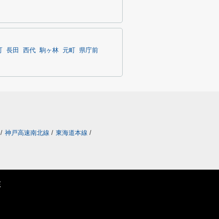
町
長田
西代
駒ヶ林
元町
県庁前
/
神戸高速南北線
/
東海道本線
/
E