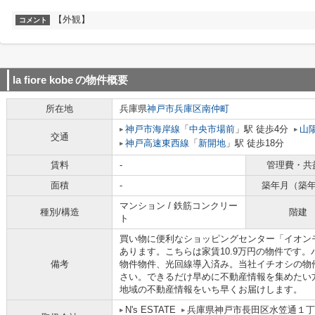
【外観】
コメント
la fiore kobe
の物件概要
所在地
兵庫県
神戸市兵庫区
南仲町
神戸市海岸線
「
中央市場前
」駅 徒歩4分
山
交通
神戸高速東西線
「
新開地
」駅 徒歩18分
賃料
-
管理費・共
面積
-
築年月（築
マンション / 鉄筋コンクリー
種別/構造
階建
ト
買い物に便利なショッピングセンター「イオン
あります。こちらは家賃10.9万円の物件です
備考
物件物件、光回線導入済み。当社イチオシの物件の「l
さい。できるだけ早めに不動産情報を集めたい
地域の不動産情報をいち早くお届けします。
N's ESTATE
兵庫県神戸市長田区水笠通１丁目