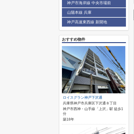
神戸市海岸線 中央市場前
山陽本線 兵庫
神戸高速東西線 新開地
おすすめ物件
ロイスグラン神戸下沢通
兵庫県神戸市兵庫区下沢通８丁目
神戸市西神・山手線「上沢」駅 徒歩1
分
築18年