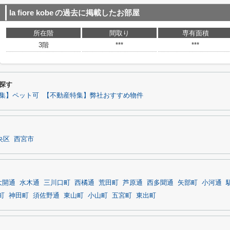
la fiore kobe
の過去に掲載したお部屋
所在階
間取り
専有面積
3階
***
***
ら探す
集】ペット可
【不動産特集】弊社おすすめ物件
央区
西宮市
大開通
水木通
三川口町
西橘通
荒田町
芦原通
西多聞通
矢部町
小河通
町
神田町
須佐野通
東山町
小山町
五宮町
東出町