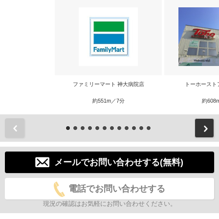
ファミリーマート 神大病院店
トーホースト
約551m／7分
約608
前
メールでお問い合わせする(無料)
電話でお問い合わせする
現況の確認はお気軽にお問い合わせください。