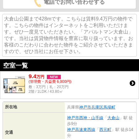
電話でお問い合わせする
大倉山公園まで428mです。こちらは賃料9.4万円の物件で
す。こちらの物件はインターネットをご利用いただけま
す。ぜひ一度見ていただきたい、「アパルトマン大倉山」
です。当社は賃貸物件情報を豊富に取り扱っています。お
客様のこだわりに合わせた物件をご紹介させていただきま
すので、ぜひ当社にお任せ下さい。
空室一覧
9.4
万
円
NEW
(管理費・共益費 6,000円)
敷：3万円｜礼：20万円
2階 / 1LDK / 43.80㎡
所在地
兵庫県
神戸市兵庫区
馬場町
神戸市西神・山手線
「
大倉山
」駅 徒
歩9分
神戸高速東西線
「
西元町
」駅 徒歩14
交通
分