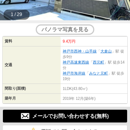
1 / 29
パノラマ写真を見る
賃料
9.4万円
神戸市西神・山手線
「
大倉山
」駅 徒
歩9分
神戸高速東西線
「
西元町
」駅 徒歩14
交通
分
神戸市海岸線
「
みなと元町
」駅 徒歩
19分
間取り(面積)
1LDK(43.80㎡)
築年月
2019年 12月(築6年)
メールでお問い合わせする(無料)