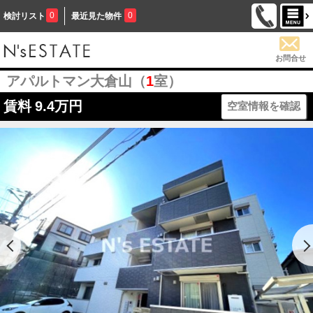
0
0
検討リスト
最近見た物件
お問合せ
アパルトマン大倉山（
1
室）
賃料
9.4万円
空室情報を確認