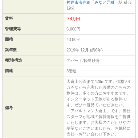
神戸市海岸線
「
みなと元町
」駅 徒歩
19分
賃料
9.4万円
管理費等
6,000円
面積
43.80㎡
築年数
2019年 12月 (築6年)
種別/構造
アパート/軽量鉄骨
階建
3階建
大倉山公園まで428mです。価格9.4
万円ながら充実した設備のこちらの
物件は、多くの方におすすめです。
インターネット回線がある物件で
す。ぜひ一度見ていただきたい、
備考
「アパルトマン大倉山」です。当社
スタッフが地域の賃貸情報をご提供
いたします。お客様のこだわりやご
要望などございましたら、お気軽に
当社へお問い合わせ下さい。