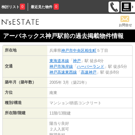
0
0
検討リスト
最近見た物件
お問合せ
アーバネックス神戸駅前の過去掲載物件情報
所在地
兵庫県
神戸市中央区
相生町
５丁目
東海道本線
「
神戸
」駅 徒歩4分
交通
神戸市海岸線
「
ハーバーランド
」駅 徒歩5分
神戸高速東西線
「
高速神戸
」駅 徒歩8分
築年月（築年数）
2005年 3月（築21年）
方位
南東
種別/構造
マンション/鉄筋コンクリート
所在階/階建
11階/13階建
陽当り良好
２人入居可
眺望良好