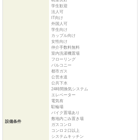
学生歓迎
法人可
IT向け
外国人可
学生向け
カップル向け
女性向け
仲介手数料無料
室内洗濯機置場
フローリング
バルコニー
都市ガス
公営水道
公共下水
24時間換気システム
エレベーター
電気有
駐輪場
バイク置場あり
敷地内ごみ置き場
設備条件
ガスコンロ
コンロ２口以上
システムキッチン