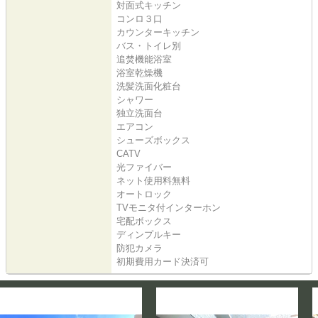
対面式キッチン
コンロ３口
カウンターキッチン
バス・トイレ別
追焚機能浴室
浴室乾燥機
洗髪洗面化粧台
シャワー
独立洗面台
エアコン
シューズボックス
CATV
光ファイバー
ネット使用料無料
オートロック
TVモニタ付インターホン
宅配ボックス
ディンプルキー
防犯カメラ
初期費用カード決済可