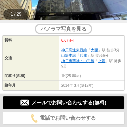
1 / 29
パノラマ写真を見る
賃料
6.6万円
神戸高速東西線
「
大開
」駅 徒歩3分
山陽本線
「
兵庫
」駅 徒歩6分
交通
神戸市西神・山手線
「
上沢
」駅 徒歩
9分
間取り(面積)
1K(25.80㎡)
築年月
2014年 3月(築12年)
メールでお問い合わせする(無料)
電話でお問い合わせする