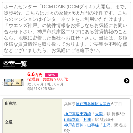
ホームセンター「DCM DAIKI(DCMダイキ) 大開店」まで、
徒歩4分。こちらは月々の家賃が6.6万円の物件です。こち
らのマンションはインターネットをご利用いただけます。
「ウエンズ神戸」の物件情報をお探しならお気軽にお問い
合わせ下さい。神戸市兵庫区エリアにある賃貸情報のこと
なら、地域に密着した当社へお任せ下さい。当社は、多種
多様な賃貸情報を取り扱っております。ご要望や不明な点
などございましたら、お気軽にご連絡下さい。
空室一覧
6.6
万
円
NEW
(管理費・共益費 9,000円)
敷：0ヶ月｜礼：0ヶ月
9階 / 1K / 25.80㎡
所在地
兵庫県
神戸市兵庫区
大開通
６丁目
神戸高速東西線
「
大開
」駅 徒歩3分
山陽本線
「
兵庫
」駅 徒歩6分
交通
神戸市西神・山手線
「
上沢
」駅 徒歩
9分