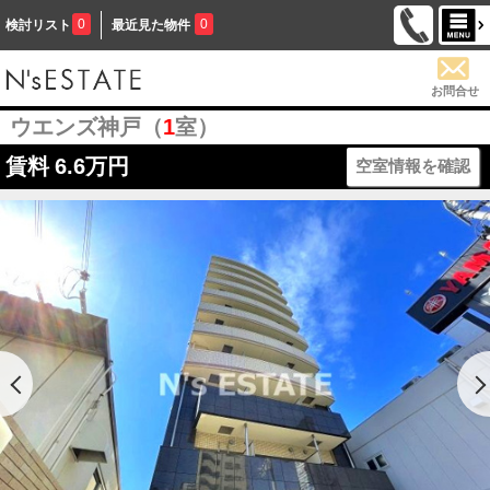
0
0
検討リスト
最近見た物件
お問合せ
ウエンズ神戸（
1
室）
賃料
6.6万円
空室情報を確認