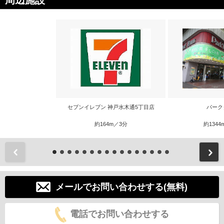
周辺施設
セブンイレブン 神戸水木通5丁目店
パーク
約164m／3分
約1344
前
メールでお問い合わせする(無料)
電話でお問い合わせする