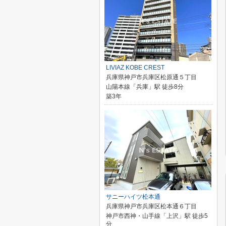
LIVIAZ KOBE CREST
兵庫県神戸市兵庫区松原通５丁目
山陽本線「兵庫」駅 徒歩8分
築3年
サニーハイツ松本通
兵庫県神戸市兵庫区松本通６丁目
神戸市西神・山手線「上沢」駅 徒歩5
分