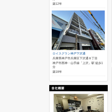
築12年
ロイスグラン神戸下沢通
兵庫県神戸市兵庫区下沢通８丁目
神戸市西神・山手線「上沢」駅 徒歩1
分
築18年