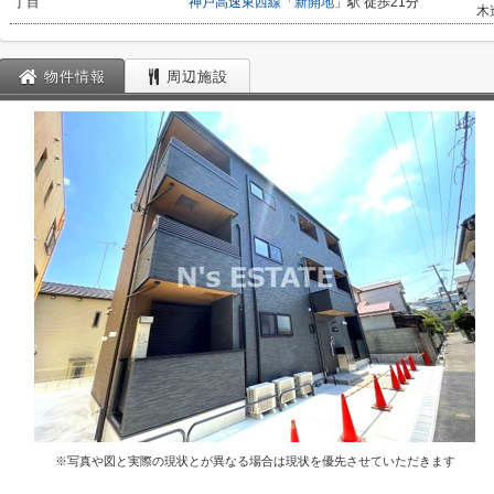
丁目
神戸高速東西線
「
新開地
」駅 徒歩21分
木
物件情報
周辺施設
※写真や図と実際の現状とが異なる場合は現状を優先させていただきます