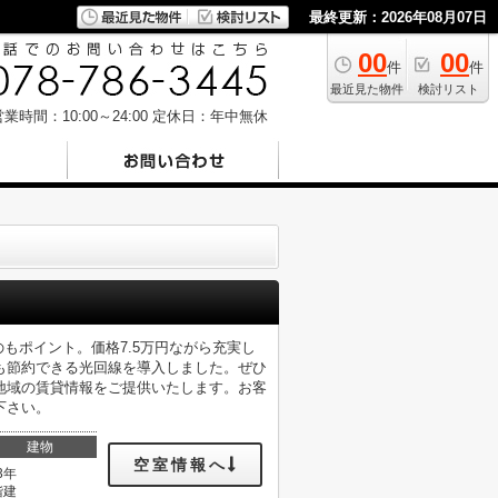
最終更新：2026年08月07日
00
00
件
件
最近見た物件
検討リスト
業時間：10:00～24:00
定休日：年中無休
もポイント。価格7.5万円ながら充実し
も節約できる光回線を導入しました。ぜひ
地域の賃貸情報をご提供いたします。お客
下さい。
建物
空室情報へ
3年
階建