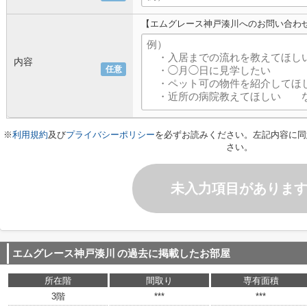
【エムグレース神戸湊川へのお問い合わ
内容
任意
※
利用規約
及び
プライバシーポリシー
を必ずお読みください。左記内容に同
さい。
未入力項目がありま
エムグレース神戸湊川
の過去に掲載したお部屋
所在階
間取り
専有面積
3階
***
***