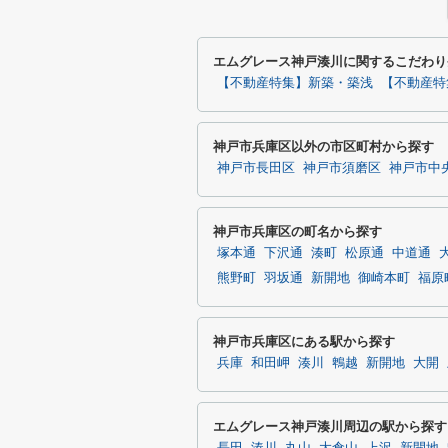
エムグレース神戸湊川に関するこだわり
【不動産特集】新築・築浅
【不動産特
神戸市兵庫区以外の市区町村から探す
神戸市長田区
神戸市須磨区
神戸市中
神戸市兵庫区の町名から探す
塚本通
下沢通
湊町
松原通
中道通
熊野町
羽坂通
新開地
御崎本町
福原
神戸市兵庫区にある駅から探す
兵庫
和田岬
湊川
鵯越
新開地
大開
エムグレース神戸湊川周辺の駅から探す