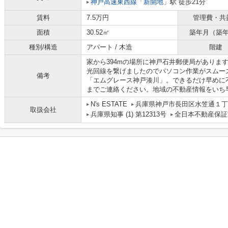
神戸高速東西線
「
新開地
」駅 徒歩21分
賃料
7.5万円
管理費・共
面積
30.52㎡
築年月（築
種別/構造
アパート / 木造
階建
家から394mの場所に神戸石井郵便局があります
光回線を繋げましたのでパソコン作業がスムー
備考
「エムグレース神戸湊川」。できるだけ早めに
までご連絡ください。地域の不動産情報をいち
N's ESTATE
兵庫県神戸市長田区水笠通１丁目
取扱会社
兵庫県知事 (1) 第12313号
全日本不動産保証