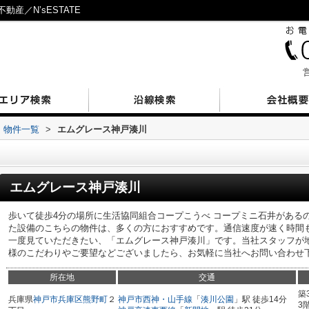
産／N’sESTATE
営
物件一覧
>
エムグレース神戸湊川
エムグレース神戸湊川
歩いて徒歩4分の場所に生活協同組合コープこうべ コープミニ石井があるの
た設備のこちらの物件は、多くの方におすすめです。通信速度が速く時間
一度見ていただきたい、「エムグレース神戸湊川」です。当社スタッフが
様のこだわりやご要望などございましたら、お気軽に当社へお問い合わせ
所在地
交通
築
兵庫県
神戸市兵庫区
熊野町
２
神戸市西神・山手線
「
湊川公園
」駅 徒歩14分
3