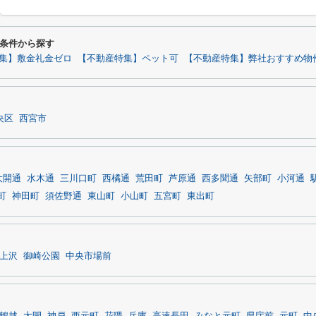
条件から探す
集】敷金礼金ゼロ
【不動産特集】ペット可
【不動産特集】弊社おすすめ物
央区
西宮市
大開通
水木通
三川口町
西橘通
荒田町
芦原通
西多聞通
矢部町
小河通
町
神田町
須佐野通
東山町
小山町
五宮町
東出町
上沢
御崎公園
中央市場前