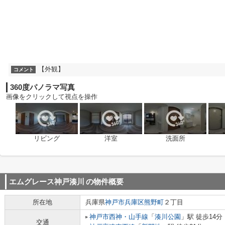
【外観】
コメント
360度パノラマ写真
画像をクリックして視点を操作
リビング
洋室
洗面所
エムグレース神戸湊川
の物件概要
所在地
兵庫県
神戸市兵庫区
熊野町
２丁目
神戸市西神・山手線
「
湊川公園
」駅 徒歩14分
交通