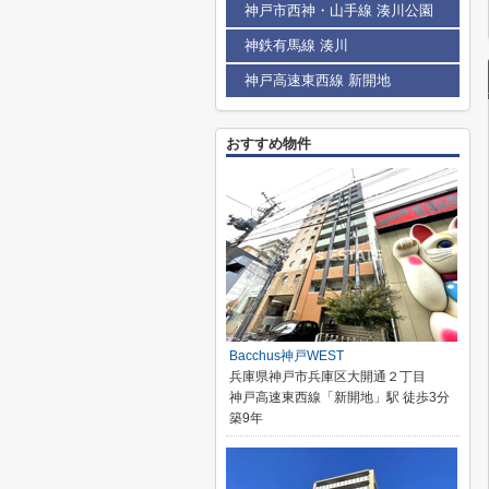
神戸市西神・山手線 湊川公園
神鉄有馬線 湊川
神戸高速東西線 新開地
おすすめ物件
Bacchus神戸WEST
兵庫県神戸市兵庫区大開通２丁目
神戸高速東西線「新開地」駅 徒歩3分
築9年