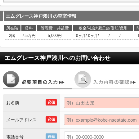
エムグレース神戸湊川
の空室情報
所在階
賃料
管理費・共益費
敷金/礼金/保証金/償却/敷引
2階
7.5万円
5,000円
/
/
/
/
0ヶ月
0ヶ月
-
-
-
エムグレース神戸湊川
へのお問い合わせ
お名前
必須
メールアドレス
必須
電話番号
任意