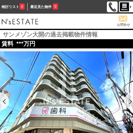
0
0
検討リスト
最近見た物件
お問合せ
サンメゾン大開の過去掲載物件情報
賃料
***
万円