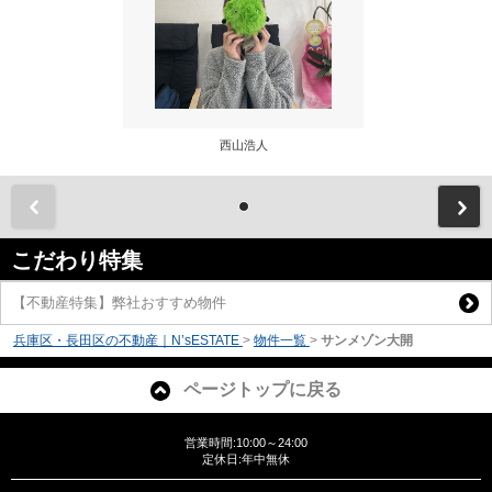
西山浩人
前
こだわり特集
【不動産特集】弊社おすすめ物件
兵庫区・長田区の不動産｜N’sESTATE
>
物件一覧
>
サンメゾン大開
ページトップに戻る
営業時間:10:00～24:00
定休日:年中無休