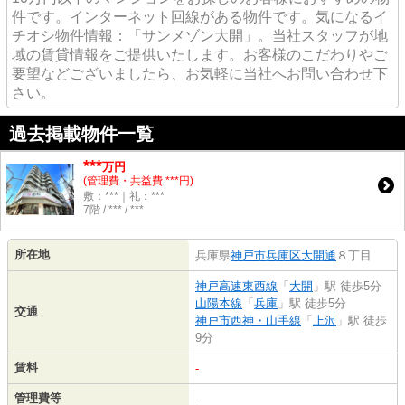
件です。インターネット回線がある物件です。気になるイ
チオシ物件情報：「サンメゾン大開」。当社スタッフが地
域の賃貸情報をご提供いたします。お客様のこだわりやご
要望などございましたら、お気軽に当社へお問い合わせ下
さい。
過去掲載物件一覧
***
万円
(管理費・共益費 ***円)
敷：***｜礼：***
7階 / *** / ***
所在地
兵庫県
神戸市兵庫区
大開通
８丁目
神戸高速東西線
「
大開
」駅 徒歩5分
山陽本線
「
兵庫
」駅 徒歩5分
交通
神戸市西神・山手線
「
上沢
」駅 徒歩
9分
賃料
-
管理費等
-