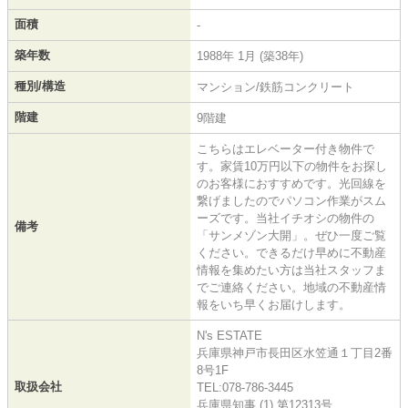
面積
-
築年数
1988年 1月 (築38年)
種別/構造
マンション/鉄筋コンクリート
階建
9階建
こちらはエレベーター付き物件で
す。家賃10万円以下の物件をお探し
のお客様におすすめです。光回線を
繋げましたのでパソコン作業がスム
ーズです。当社イチオシの物件の
備考
「サンメゾン大開」。ぜひ一度ご覧
ください。できるだけ早めに不動産
情報を集めたい方は当社スタッフま
でご連絡ください。地域の不動産情
報をいち早くお届けします。
N's ESTATE
兵庫県神戸市長田区水笠通１丁目2番
8号1F
取扱会社
TEL:078-786-3445
兵庫県知事 (1) 第12313号