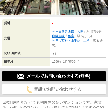
1 / 7
賃料
-
神戸高速東西線
「
大開
」駅 徒歩5分
山陽本線
「
兵庫
」駅 徒歩5分
交通
神戸市西神・山手線
「
上沢
」駅 徒歩
9分
間取り(面積)
-(-)
築年月
1988年 1月(築38年)
メールでお問い合わせする(無料)
電話でお問い合わせする
2駅利用可能でとても利便性の高いマンションです。家賃
10万円以下のマンションをお探しのお客様におすすめの物