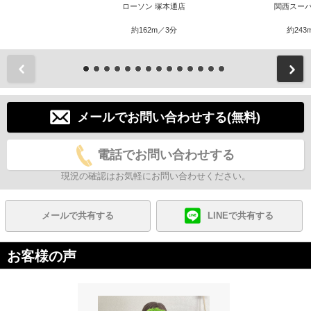
ローソン 塚本通店
関西スーパ
約162m／3分
約243
前
メールでお問い合わせする(無料)
電話でお問い合わせする
現況の確認はお気軽にお問い合わせください。
メールで共有する
LINEで共有する
お客様の声