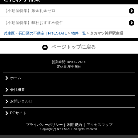
【不動産特集】敷金礼金ゼロ
【不動産特集】弊社おすすめ物件
兵庫区・長田区の不動産｜N’sESTATE
>
物件一覧
>
タカマツ神戸駅南通
ページトップに戻る
営業時間:10:00～24:00
定休日:年中無休
ホーム
会社概要
お問い合わせ
PCサイト
プライバシーポリシー
利用規約
｜アクセスマップ
｜
Copyright(c) N's ESTATE All rights reserved.