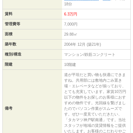
18分
賃料
6.3万円
管理費等
7,000円
面積
29.88㎡
築年数
2004年 12月 (築21年)
種別/構造
マンション/鉄筋コンクリート
階建
10階建
道が平坦だと買い物も快適にできま
すね。共用部には敷地内ごみ置き
場・エレベータなどが揃っており、
とても充実しています。家賃10万円
以下の物件をお探しのお客様におす
すめの物件です。光回線を繋げまし
備考
たのでパソコン作業がスムーズで
す。ぜひ一度見ていただきたい、
「タカマツ神戸駅南通」です。当社
スタッフが地域の賃貸情報をご提供
いたします。お客様のこだわりやご