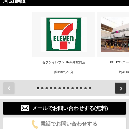
周辺施設
セブンイレブン JR兵庫駅前店
KOHYO(コ
約198m／3分
約411
前
メールでお問い合わせする(無料)
電話でお問い合わせする