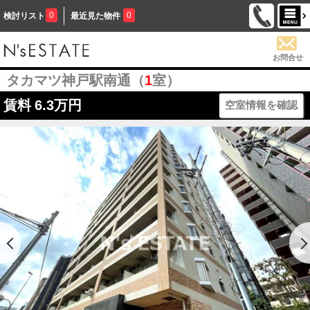
0
0
検討リスト
最近見た物件
お問合せ
タカマツ神戸駅南通（
1
室）
賃料
6.3万円
空室情報を確認