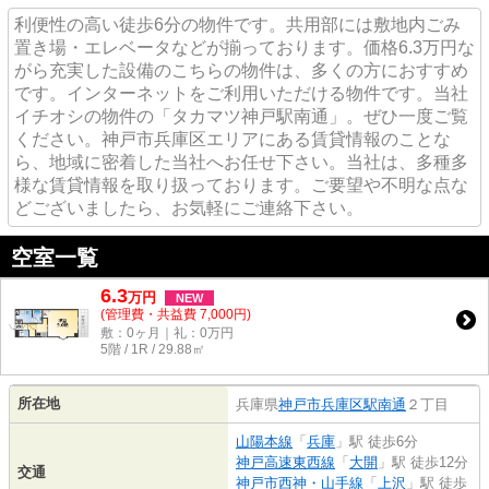
利便性の高い徒歩6分の物件です。共用部には敷地内ごみ
置き場・エレベータなどが揃っております。価格6.3万円な
がら充実した設備のこちらの物件は、多くの方におすすめ
です。インターネットをご利用いただける物件です。当社
イチオシの物件の「タカマツ神戸駅南通」。ぜひ一度ご覧
ください。神戸市兵庫区エリアにある賃貸情報のことな
ら、地域に密着した当社へお任せ下さい。当社は、多種多
様な賃貸情報を取り扱っております。ご要望や不明な点な
どございましたら、お気軽にご連絡下さい。
空室一覧
6.3
万
円
NEW
(管理費・共益費 7,000円)
敷：0ヶ月｜礼：0万円
5階 / 1R / 29.88㎡
所在地
兵庫県
神戸市兵庫区
駅南通
２丁目
山陽本線
「
兵庫
」駅 徒歩6分
神戸高速東西線
「
大開
」駅 徒歩12分
交通
神戸市西神・山手線
「
上沢
」駅 徒歩