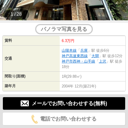
1 / 28
パノラマ写真を見る
賃料
6.3万円
山陽本線
「
兵庫
」駅 徒歩6分
神戸高速東西線
「
大開
」駅 徒歩12分
交通
神戸市西神・山手線
「
上沢
」駅 徒歩
18分
間取り(面積)
1R(29.88㎡)
築年月
2004年 12月(築21年)
メールでお問い合わせする(無料)
電話でお問い合わせする