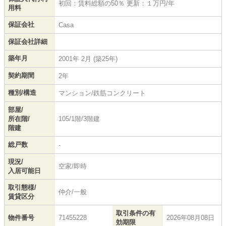
初回：賃料総額の50％ 更新：１万円/年
用料
保証会社
Casa
保証会社詳細
築年月
2001年 2月 (築25年)
契約期間
2年
種別/構造
マンション/鉄筋コンクリート
部屋/
所在階/
105/1階/3階建
階建
総戸数
-
現況/
空家/即時
入居可能日
取引態様/
仲介/一般
賃貸区分
取引条件の有
物件番号
71455228
2026年08月08日
効期限