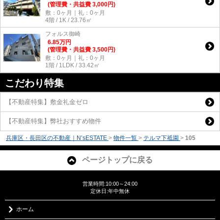
(管理費・共益費 3,000円)
敷：0ヶ月｜礼：0ヶ月
4階 / 1K / 23.76㎡
フォルス御崎
6.85
万
円
(管理費・共益費 3,500円)
敷：0ヶ月｜礼：0ヶ月
1階 / 1LDK / 33.42㎡
こだわり特集
【不動産特集】敷金礼金ゼロ
【不動産特集】弊社おすすめ物件
兵庫区・長田区の不動産｜N’sESTATE
>
物件一覧
>
テルマ下祗園
>
105
ページトップに戻る
営業時間:10:00～24:00
定休日:年中無休
ホーム