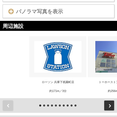
パノラマ写真を表示
周辺施設
ローソン 兵庫下祇園町店
トーホースト
約171m／3分
約256
前