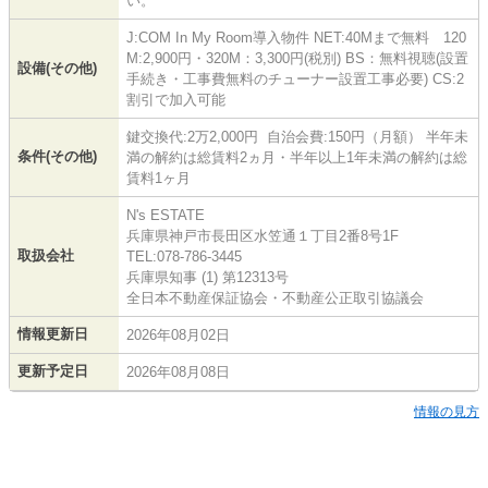
い。
J:COM In My Room導入物件 NET:40Mまで無料 120
M:2,900円・320M：3,300円(税別) BS：無料視聴(設置
設備(その他)
手続き・工事費無料のチューナー設置工事必要) CS:2
割引で加入可能
鍵交換代:2万2,000円 自治会費:150円（月額） 半年未
条件(その他)
満の解約は総賃料2ヵ月・半年以上1年未満の解約は総
賃料1ヶ月
N's ESTATE
兵庫県神戸市長田区水笠通１丁目2番8号1F
取扱会社
TEL:078-786-3445
兵庫県知事 (1) 第12313号
全日本不動産保証協会・不動産公正取引協議会
情報更新日
2026年08月02日
更新予定日
2026年08月08日
情報の見方