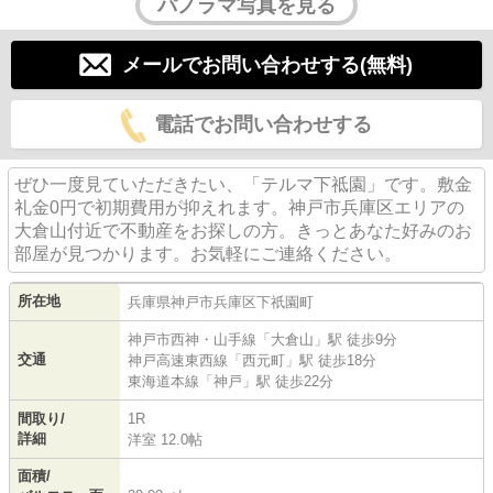
パノラマ写真を見る
メールでお問い合わせする(無料)
電話でお問い合わせする
ぜひ一度見ていただきたい、「テルマ下祗園」です。敷金
礼金0円で初期費用が抑えれます。神戸市兵庫区エリアの
大倉山付近で不動産をお探しの方。きっとあなた好みのお
部屋が見つかります。お気軽にご連絡ください。
所在地
兵庫県
神戸市兵庫区
下祇園町
神戸市西神・山手線
「
大倉山
」駅 徒歩9分
交通
神戸高速東西線
「
西元町
」駅 徒歩18分
東海道本線
「
神戸
」駅 徒歩22分
間取り/
1R
詳細
洋室 12.0帖
面積/