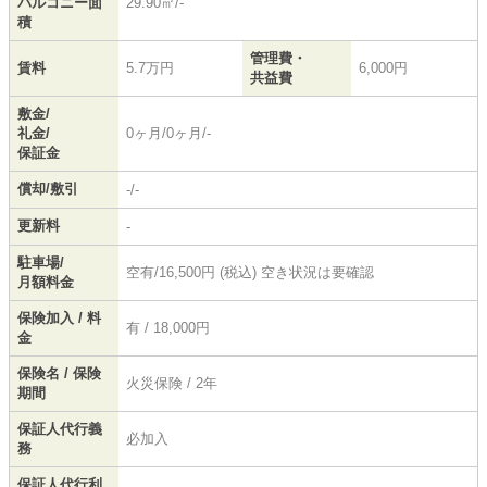
バルコニー面
29.90㎡/-
積
管理費・
賃料
5.7万円
6,000円
共益費
敷金/
礼金/
0ヶ月/0ヶ月/-
保証金
償却/敷引
-/-
更新料
-
駐車場/
空有/16,500円 (税込) 空き状況は要確認
月額料金
保険加入 / 料
有 / 18,000円
金
保険名 / 保険
火災保険 / 2年
期間
保証人代行義
必加入
務
保証人代行利