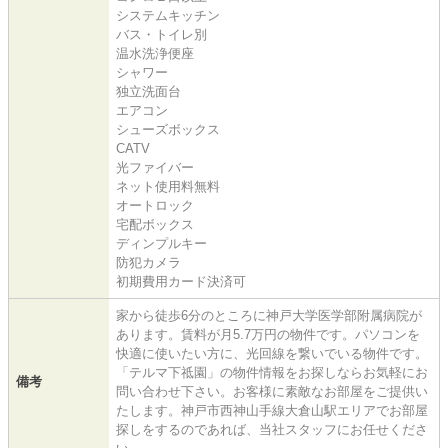
システムキッチン
バス・トイレ別
温水洗浄便座
シャワー
独立洗面台
エアコン
シューズボックス
CATV
光ファイバー
ネット使用料無料
オートロック
宅配ボックス
ディンプルキー
防犯カメラ
初期費用カード決済可
家から徒歩6分のところに神戸大学医学部附属病院が
あります。賃料が月5.7万円の物件です。パソコンを
快適に使いたい方に、光回線を繋いでいる物件です。
「テルマ下祗園」の物件情報をお探しならお気軽にお
備考
問い合わせ下さい。お客様に素敵なお部屋をご提供い
たします。神戸市西神山手線大倉山駅エリアでお部屋
探しをするのであれば、当社スタッフにお任せくださ