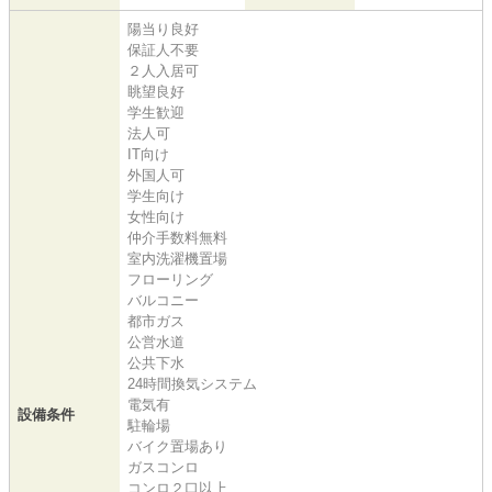
陽当り良好
保証人不要
２人入居可
眺望良好
学生歓迎
法人可
IT向け
外国人可
学生向け
女性向け
仲介手数料無料
室内洗濯機置場
フローリング
バルコニー
都市ガス
公営水道
公共下水
24時間換気システム
電気有
設備条件
駐輪場
バイク置場あり
ガスコンロ
コンロ２口以上