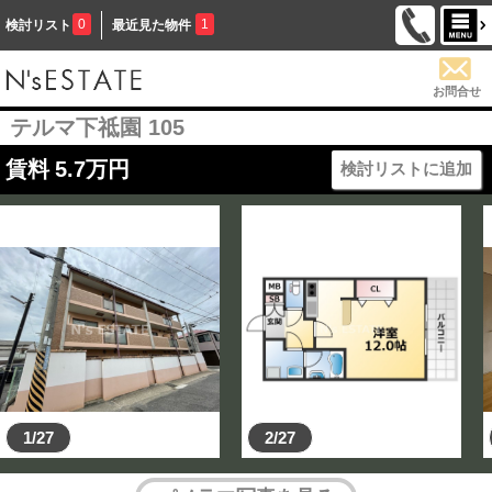
0
1
検討リスト
最近見た物件
お問合せ
テルマ下祗園 105
賃料
5.7
万円
検討リストに追加
1/27
2/27