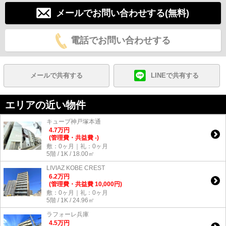
メールでお問い合わせする(無料)
電話でお問い合わせする
メールで共有する
LINEで共有する
エリアの近い物件
キューブ神戸塚本通
4.7
万
円
(管理費・共益費 -)
敷：0ヶ月｜礼：0ヶ月
5階 / 1K / 18.00㎡
LIVIAZ KOBE CREST
6.2
万
円
(管理費・共益費 10,000円)
敷：0ヶ月｜礼：0ヶ月
5階 / 1K / 24.96㎡
ラフォーレ兵庫
4.5
万
円