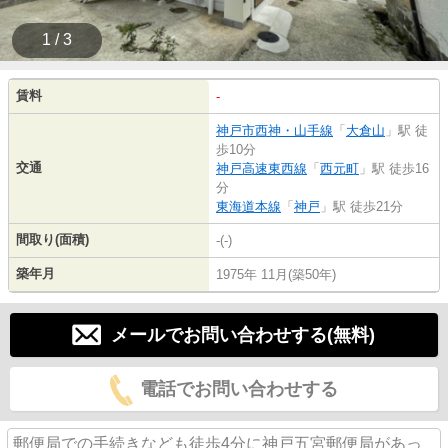
1 / 3
賃料
-
神戸市西神・山手線
「
大倉山
」駅 徒
歩10分
交通
神戸高速東西線
「
西元町
」駅 徒歩16
分
東海道本線
「
神戸
」駅 徒歩21分
間取り(面積)
-(-)
築年月
1975年 11月(築50年)
メールでお問い合わせする(無料)
電話でお問い合わせする
郵便局での手続きなども徒歩4分に神戸五宮郵便局があっ