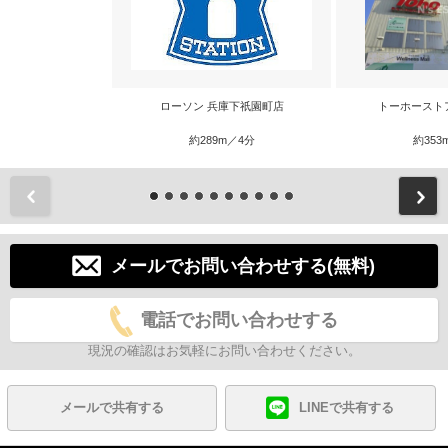
ローソン 兵庫下祇園町店
トーホースト
約289m／4分
約353
前
メールでお問い合わせする(無料)
電話でお問い合わせする
現況の確認はお気軽にお問い合わせください。
メールで共有する
LINEで共有する