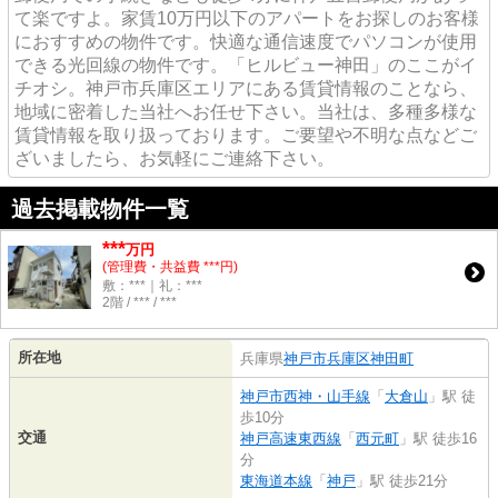
て楽ですよ。家賃10万円以下のアパートをお探しのお客様
におすすめの物件です。快適な通信速度でパソコンが使用
できる光回線の物件です。「ヒルビュー神田」のここがイ
チオシ。神戸市兵庫区エリアにある賃貸情報のことなら、
地域に密着した当社へお任せ下さい。当社は、多種多様な
賃貸情報を取り扱っております。ご要望や不明な点などご
ざいましたら、お気軽にご連絡下さい。
過去掲載物件一覧
***
万円
(管理費・共益費 ***円)
敷：***｜礼：***
2階 / *** / ***
所在地
兵庫県
神戸市兵庫区
神田町
神戸市西神・山手線
「
大倉山
」駅 徒
歩10分
交通
神戸高速東西線
「
西元町
」駅 徒歩16
分
東海道本線
「
神戸
」駅 徒歩21分