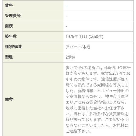
賃料
-
管理費等
-
面積
-
築年数
1975年 11月 (築50年)
種別/構造
アパート/木造
階建
2階建
歩いて6分の場所には日新信用金庫平
野支店があります。家賃5.2万円でお
すすめの物件です。通信速度が速く
時間も節約できる光回線を導入しま
した。新着情報：ヒルビュー神田の
空室情報ならコチラ。神戸市兵庫区
備考
エリアにある賃貸情報のことなら、
地域に密着した当社へお任せ下さ
い。当社は、多種多様な賃貸情報を
取り扱っております。ご要望や不明
な点などございましたら、お気軽に
ご連絡下さい。