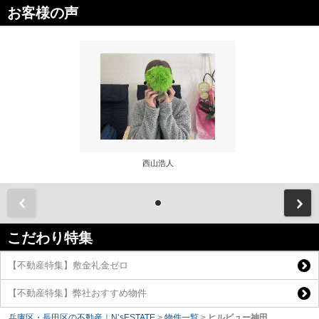
お客様の声
西山浩人
前
こだわり特集
【不動産特集】敷金礼金ゼロ
【不動産特集】弊社おすすめ物件
兵庫区・長田区の不動産｜N’sESTATE
>
物件一覧
>
ヒルビュー神田