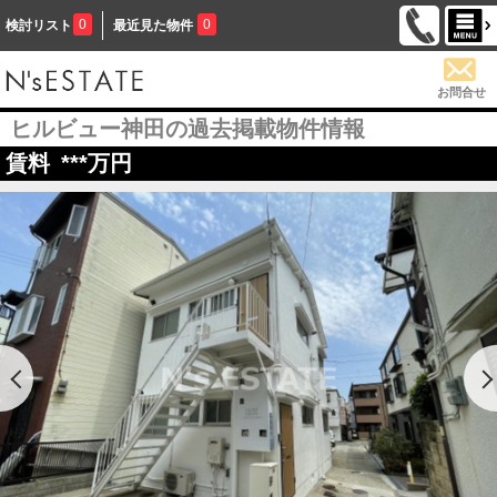
0
0
検討リスト
最近見た物件
お問合せ
ヒルビュー神田の過去掲載物件情報
賃料
***
万円