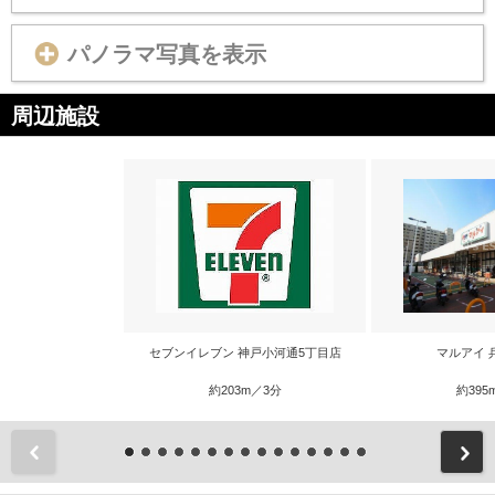
パノラマ写真を表示
周辺施設
セブンイレブン 神戸小河通5丁目店
マルアイ 
約203m／3分
約395
前