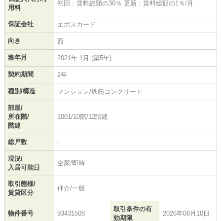
初回：賃料総額の30％ 更新：賃料総額の1％/月
用料
保証会社
エポスカード
向き
西
築年月
2021年 1月 (築5年)
契約期間
2年
種別/構造
マンション/鉄筋コンクリート
部屋/
所在階/
1001/10階/12階建
階建
総戸数
-
現況/
空家/即時
入居可能日
取引態様/
仲介/一般
賃貸区分
取引条件の有
物件番号
93431508
2026年08月10日
効期限