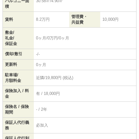
バルコニー面
30.58㎡/4.90㎡
積
管理費・
賃料
8.2万円
10,000円
共益費
敷金/
礼金/
0ヶ月/0万円/0ヶ月
保証金
償却/敷引
-/-
更新料
0ヶ月
駐車場/
近隣/19,800円 (税込)
月額料金
保険加入 / 料
有 / 18,000円
金
保険名 / 保険
- / 2年
期間
保証人代行義
必加入
務
保証人代行利