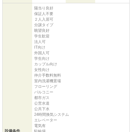
陽当り良好
保証人不要
２人入居可
分譲タイプ
眺望良好
学生歓迎
法人可
IT向け
外国人可
学生向け
カップル向け
女性向け
仲介手数料無料
室内洗濯機置場
フローリング
バルコニー
都市ガス
公営水道
公共下水
24時間換気システム
エレベーター
電気有
設備条件
駐輪場