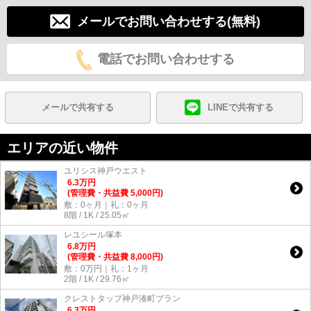
メールでお問い合わせする(無料)
電話でお問い合わせする
メールで共有する
LINEで共有する
エリアの近い物件
ユリシス神戸ウエスト
6.3
万
円
(管理費・共益費 5,000円)
敷：0ヶ月｜礼：0ヶ月
8階 / 1K / 25.05㎡
レユシール塚本
6.8
万
円
(管理費・共益費 8,000円)
敷：0万円｜礼：1ヶ月
2階 / 1K / 29.76㎡
クレストタップ神戸湊町ブラン
6.3
万
円