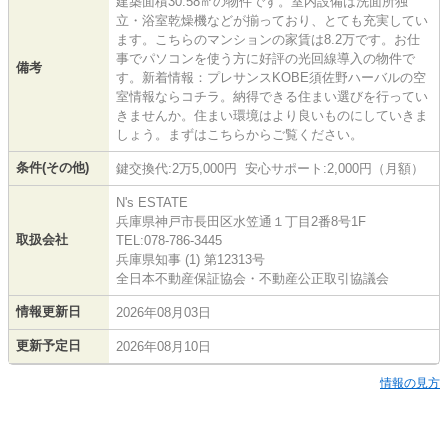
建築面積30.58㎡の物件です。室内設備は洗面所独
立・浴室乾燥機などが揃っており、とても充実してい
ます。こちらのマンションの家賃は8.2万です。お仕
事でパソコンを使う方に好評の光回線導入の物件で
備考
す。新着情報：プレサンスKOBE須佐野ハーバルの空
室情報ならコチラ。納得できる住まい選びを行ってい
きませんか。住まい環境はより良いものにしていきま
しょう。まずはこちらからご覧ください。
条件(その他)
鍵交換代:2万5,000円 安心サポート:2,000円（月額）
N's ESTATE
兵庫県神戸市長田区水笠通１丁目2番8号1F
取扱会社
TEL:078-786-3445
兵庫県知事 (1) 第12313号
全日本不動産保証協会・不動産公正取引協議会
情報更新日
2026年08月03日
更新予定日
2026年08月10日
情報の見方