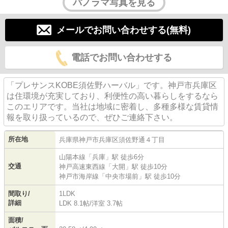
パノラマ写真を見る
メールでお問い合わせする(無料)
電話でお問い合わせする
「プレサンスKOBE須佐野ハーバル」です。神戸市兵庫区
は住環境が充実しており、利便性の高い暮らしをするなら
このエリアです。当社は地域に密着し、多種多様な賃貸情
報を取り扱っているので、ぜひご連絡下さい。
所在地
兵庫県
神戸市兵庫区
須佐野通
４丁目
山陽本線
「
兵庫
」駅 徒歩6分
交通
神戸高速東西線
「
大開
」駅 徒歩10分
神戸市海岸線
「
中央市場前
」駅 徒歩10分
間取り/
1LDK
詳細
LDK 8.1帖
/
洋室 3.7帖
面積/