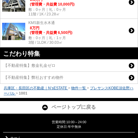
(管理費・共益費 10,000円)
敷：0ヶ月｜礼：0ヶ月
11階 / 1K / 23.28㎡
KMS新生水木通
8
万
円
(管理費・共益費 6,500円)
敷：0ヶ月｜礼：1ヶ月
3階 / 1LDK / 30.03㎡
こだわり特集
【不動産特集】敷金礼金ゼロ
【不動産特集】弊社おすすめ物件
兵庫区・長田区の不動産｜N’sESTATE
>
物件一覧
>
プレサンスKOBE須佐野ハ
ーバル
>
1001
ページトップに戻る
営業時間:10:00～24:00
定休日:年中無休
ホーム