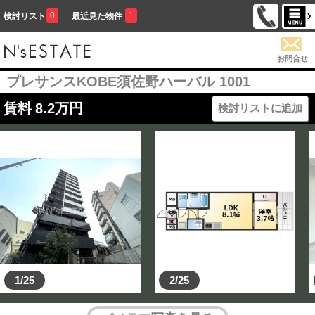
0
1
検討リスト
最近見た物件
お問合せ
プレサンスKOBE須佐野ハーバル 1001
賃料
8.2
万円
検討リストに追加
1/25
2/25