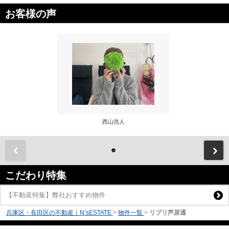
お客様の声
西山浩人
前
こだわり特集
【不動産特集】弊社おすすめ物件
兵庫区・長田区の不動産｜N’sESTATE
>
物件一覧
>
リブリ芦原通