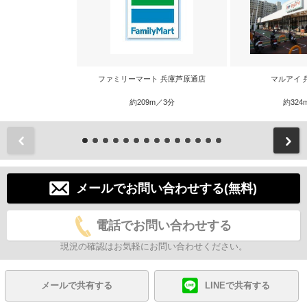
ファミリーマート 兵庫芦原通店
マルアイ 
約209m／3分
約324
前
メールでお問い合わせする(無料)
電話でお問い合わせする
現況の確認はお気軽にお問い合わせください。
メールで共有する
LINEで共有する