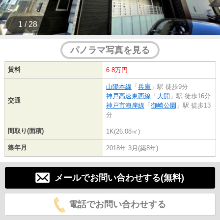
1 / 28
パノラマ写真を見る
賃料
6.8万円
山陽本線
「
兵庫
」駅 徒歩9分
神戸高速東西線
「
大開
」駅 徒歩16分
交通
神戸市海岸線
「
御崎公園
」駅 徒歩13
分
間取り(面積)
1K(26.08㎡)
築年月
2018年 3月(築8年)
メールでお問い合わせする(無料)
電話でお問い合わせする