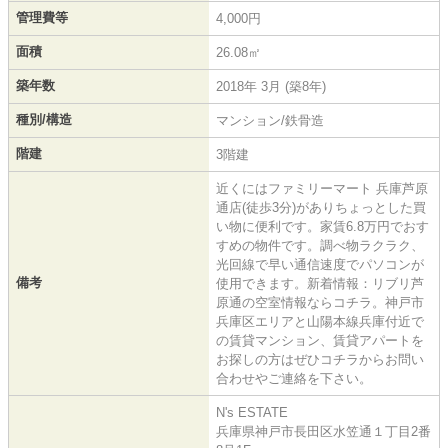
管理費等
4,000円
面積
26.08㎡
築年数
2018年 3月 (築8年)
種別/構造
マンション/鉄骨造
階建
3階建
近くにはファミリーマート 兵庫芦原
通店(徒歩3分)がありちょっとした買
い物に便利です。家賃6.8万円でおす
すめの物件です。調べ物ラクラク、
光回線で早い通信速度でパソコンが
備考
使用できます。新着情報：リブリ芦
原通の空室情報ならコチラ。神戸市
兵庫区エリアと山陽本線兵庫付近で
の賃貸マンション、賃貸アパートを
お探しの方はぜひコチラからお問い
合わせやご連絡を下さい。
N's ESTATE
兵庫県神戸市長田区水笠通１丁目2番