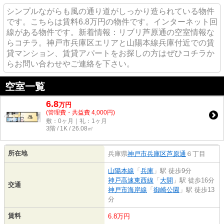
シンプルながらも風の通り道がしっかり造られている物件
です。こちらは賃料6.8万円の物件です。インターネット回
線がある物件です。新着情報：リブリ芦原通の空室情報な
らコチラ。神戸市兵庫区エリアと山陽本線兵庫付近での賃
貸マンション、賃貸アパートをお探しの方はぜひコチラか
らお問い合わせやご連絡を下さい。
空室一覧
6.8
万
円
(管理費・共益費 4,000円)
敷：0ヶ月｜礼：1ヶ月
3階 / 1K / 26.08㎡
所在地
兵庫県
神戸市兵庫区
芦原通
６丁目
山陽本線
「
兵庫
」駅 徒歩9分
神戸高速東西線
「
大開
」駅 徒歩16分
交通
神戸市海岸線
「
御崎公園
」駅 徒歩13
分
賃料
6.8万円