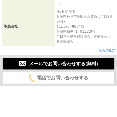
い。
N's ESTATE
兵庫県神戸市長田区水笠通１丁目2番
8号1F
取扱会社
TEL:078-786-3445
兵庫県知事 (1) 第12313号
全日本不動産保証協会・不動産公正
取引協議会
情報の見方
メールでお問い合わせする(無料)
電話でお問い合わせする