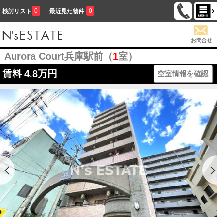
0
0
検討リスト
最近見た物件
お問合せ
Aurora Court兵庫駅前（
1
室）
賃料
4.8万円
空室情報を確認