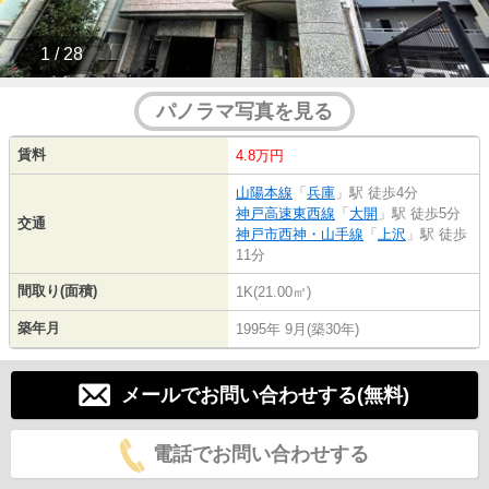
1 / 28
パノラマ写真を見る
賃料
4.8万円
山陽本線
「
兵庫
」駅 徒歩4分
神戸高速東西線
「
大開
」駅 徒歩5分
交通
神戸市西神・山手線
「
上沢
」駅 徒歩
11分
間取り(面積)
1K(21.00㎡)
築年月
1995年 9月(築30年)
メールでお問い合わせする(無料)
電話でお問い合わせする