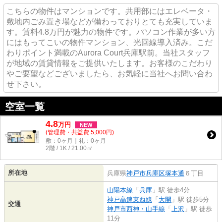
こちらの物件はマンションです。共用部にはエレベータ・
敷地内ごみ置き場などが備わっておりとても充実していま
す。賃料4.8万円が魅力の物件です。パソコン作業が多い方
にはもってこいの物件マンション、光回線導入済み。こだ
わりポイント満載のAurora Court兵庫駅前。当社スタッフ
が地域の賃貸情報をご提供いたします。お客様のこだわり
やご要望などございましたら、お気軽に当社へお問い合わ
せ下さい。
空室一覧
4.8
万
円
NEW
(管理費・共益費 5,000円)
敷：0ヶ月｜礼：0ヶ月
2階 / 1K / 21.00㎡
所在地
兵庫県
神戸市兵庫区
塚本通
６丁目
山陽本線
「
兵庫
」駅 徒歩4分
神戸高速東西線
「
大開
」駅 徒歩5分
交通
神戸市西神・山手線
「
上沢
」駅 徒歩
11分