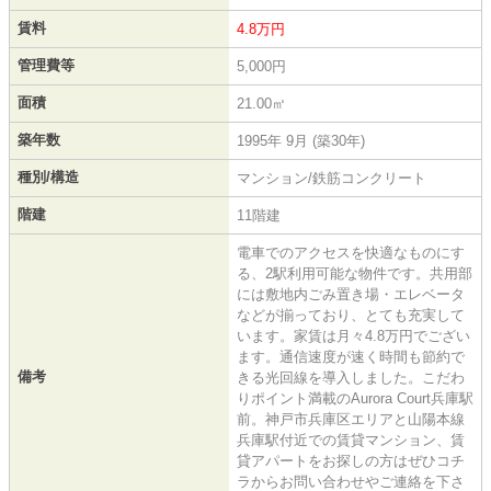
賃料
4.8万円
管理費等
5,000円
面積
21.00㎡
築年数
1995年 9月 (築30年)
種別/構造
マンション/鉄筋コンクリート
階建
11階建
電車でのアクセスを快適なものにす
る、2駅利用可能な物件です。共用部
には敷地内ごみ置き場・エレベータ
などが揃っており、とても充実して
います。家賃は月々4.8万円でござい
ます。通信速度が速く時間も節約で
備考
きる光回線を導入しました。こだわ
りポイント満載のAurora Court兵庫駅
前。神戸市兵庫区エリアと山陽本線
兵庫駅付近での賃貸マンション、賃
貸アパートをお探しの方はぜひコチ
ラからお問い合わせやご連絡を下さ