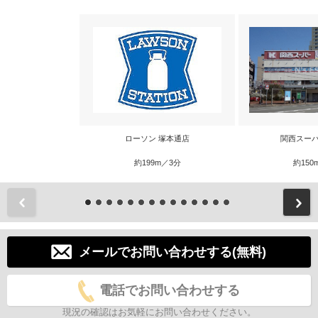
ローソン 塚本通店
関西スーパ
約199m／3分
約150
前
メールでお問い合わせする(無料)
電話でお問い合わせする
現況の確認はお気軽にお問い合わせください。