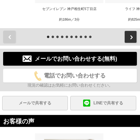
セブンイレブン 神戸相生町5丁目店
ライフ 
約186m／3分
約825
前
メールでお問い合わせする(無料)
電話でお問い合わせする
現況の確認はお気軽にお問い合わせください。
メールで共有する
LINEで共有する
お客様の声