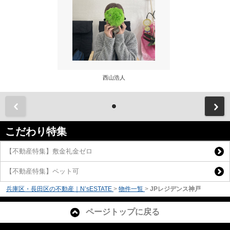
西山浩人
前
こだわり特集
【不動産特集】敷金礼金ゼロ
【不動産特集】ペット可
兵庫区・長田区の不動産｜N’sESTATE
>
物件一覧
>
JPレジデンス神戸
ページトップに戻る