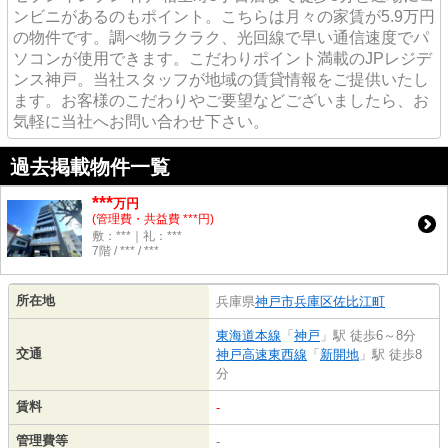
ンビニがあるのもポイント。こちらは月々の家賃が5.9万円
の物件です。調べ物ラクラク、光回線で早い通信速度でパ
ソコンが使用できます。こだわりポイント満載のJPレジデ
ンス神戸。当社スタッフが地域の賃貸情報をご提供いたし
ます。お客様のこだわりやご要望などございましたら、お
気軽に当社へお問い合わせ下さい。
過去掲載物件一覧
***
万円
(管理費・共益費 ***円)
敷：***｜礼：***
7階 / *** / ***
所在地
兵庫県
神戸市兵庫区
佐比江町
東海道本線
「
神戸
」駅 徒歩6～8分
交通
神戸高速東西線
「
新開地
」駅 徒歩8
分
賃料
-
管理費等
-