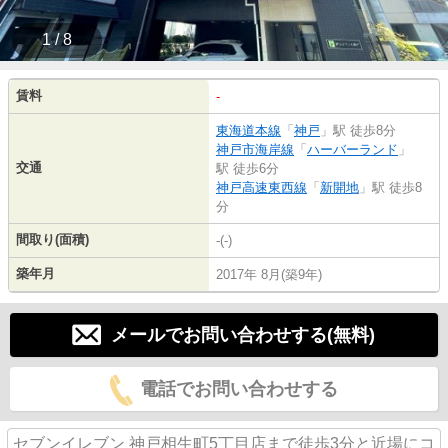
1 / 8
賃料
-
東海道本線
「
神戸
」駅 徒歩8分
神戸市海岸線
「
ハーバーランド
」
交通
駅 徒歩6分
神戸高速東西線
「
新開地
」駅 徒歩8
分
間取り(面積)
-(-)
築年月
2017年 8月(築9年)
メールでお問い合わせする(無料)
電話でお問い合わせする
セブンイレブン 神戸相生町5丁目店まで徒歩3分と近場にコ