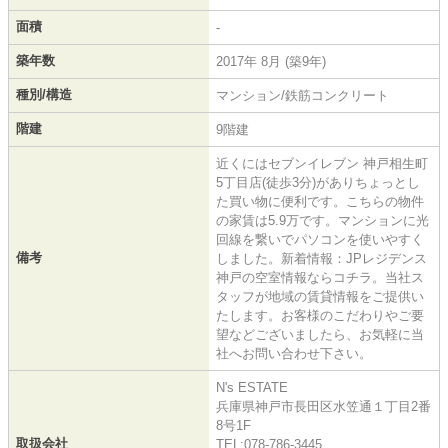
面積
-
築年数
2017年 8月 (築9年)
種別/構造
マンション/鉄筋コンクリート
階建
9階建
近くにはセブンイレブン 神戸相生町
5丁目店(徒歩3分)がありちょっとし
た買い物に便利です。こちらの物件
の家賃は5.9万です。マンションに光
回線を繋いでパソコンを使いやすく
備考
しました。新着情報：JPレジデンス
神戸の空室情報ならコチラ。当社ス
タッフが地域の賃貸情報をご提供い
たします。お客様のこだわりやご要
望などございましたら、お気軽に当
社へお問い合わせ下さい。
N's ESTATE
兵庫県神戸市長田区水笠通１丁目2番
8号1F
取扱会社
TEL:078-786-3445