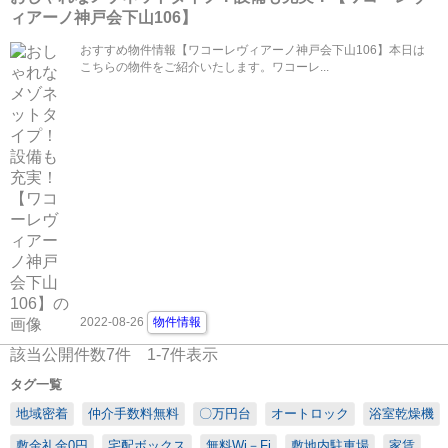
ィアーノ神戸会下山106】
おすすめ物件情報【ワコーレヴィアーノ神戸会下山106】本日は
こちらの物件をご紹介いたします。ワコーレ...
2022-08-26
物件情報
該当公開件数
7
件
1-7
件表示
タグ一覧
地域密着
仲介手数料無料
〇万円台
オートロック
浴室乾燥機
敷金礼金0円
宅配ボックス
無料Wi－Fi
敷地内駐車場
家賃