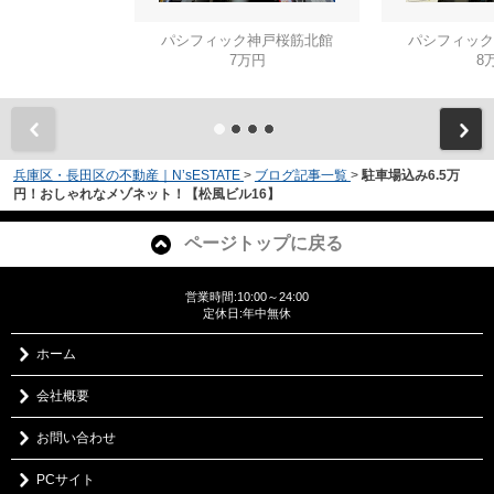
パシフィック神戸桜筋北館
パシフィック
7万円
8
兵庫区・長田区の不動産｜N’sESTATE
>
ブログ記事一覧
>
駐車場込み6.5万
円！おしゃれなメゾネット！【松風ビル16】
ページトップに戻る
営業時間:10:00～24:00
定休日:年中無休
ホーム
会社概要
お問い合わせ
PCサイト