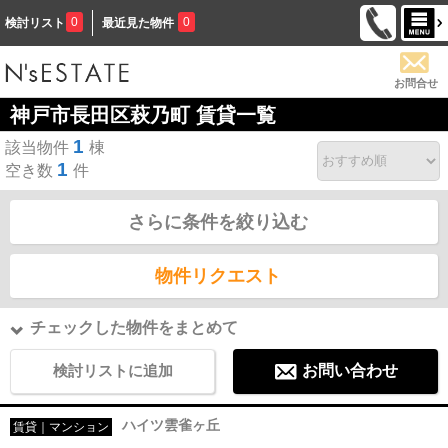
0
0
検討リスト
最近見た物件
お問合せ
神戸市長田区萩乃町 賃貸一覧
1
該当物件
棟
1
空き数
件
さらに条件を絞り込む
物件リクエスト
チェックした物件をまとめて
検討リストに追加
お問い合わせ
ハイツ雲雀ヶ丘
賃貸｜マンション