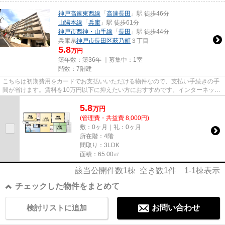
神戸高速東西線
「
高速長田
」駅 徒歩46分
山陽本線
「
兵庫
」駅 徒歩61分
神戸市西神・山手線
「
長田
」駅 徒歩44分
兵庫県
神戸市長田区
萩乃町
３丁目
5.8
万円
築年数：築36年 ｜募集中：
1室
階数：7階建
こちらは初期費用をカードでお支払いいただける物件なので、支払い手続きの手
間が省けます。賃料を10万円以下に抑えたい方におすすめです。インターネット
をご利用いただける物件です...
5.8
万
円
(管理費・共益費 8,000円)
敷：0ヶ月｜礼：0ヶ月
所在階：4階
間取り：3LDK
面積：65.00㎡
該当公開件数
1
棟 空き数
1
件
1-1
棟表示
チェックした物件をまとめて
検討リストに追加
お問い合わせ