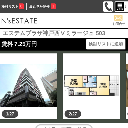
0
1
検討リスト
最近見た物件
お問合せ
エステムプラザ神戸西Ⅴミラージュ 503
賃料
7.25
万円
検討リストに追加
1/27
2/27