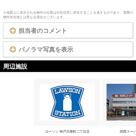
※地図上に表示される物件の位置は付近住所に所在することを表すものであり、実際の
物件所在地とは異なる場合がございます。
担当者のコメント
パノラマ写真を表示
周辺施設
ローソン 神戸兵庫町二丁目店
関西スーパ