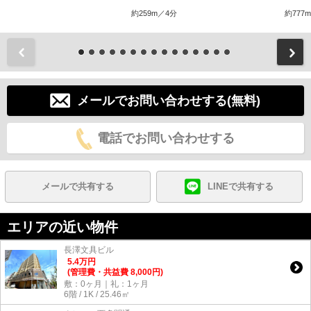
約259m／4分
約777
前
メールでお問い合わせする(無料)
電話でお問い合わせする
メールで共有する
LINEで共有する
エリアの近い物件
長澤文具ビル
5.4
万
円
(管理費・共益費 8,000円)
敷：0ヶ月｜礼：1ヶ月
6階 / 1K / 25.46㎡