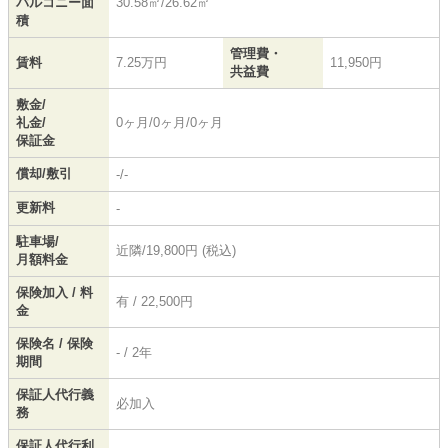
バルコニー面
30.58㎡/26.62㎡
積
管理費・
賃料
7.25万円
11,950円
共益費
敷金/
礼金/
0ヶ月/0ヶ月/0ヶ月
保証金
償却/敷引
-/-
更新料
-
駐車場/
近隣/19,800円 (税込)
月額料金
保険加入 / 料
有 / 22,500円
金
保険名 / 保険
- / 2年
期間
保証人代行義
必加入
務
保証人代行利