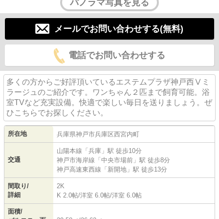
パノラマ写真を見る
メールでお問い合わせする(無料)
電話でお問い合わせする
多くの方からご好評頂いているエステムプラザ神戸西Ⅴミ
ラージュのご紹介です。ワンちゃん２匹まで飼育可能。浴
室TVなど充実設備。快適で楽しい毎日を送りましょう。ぜ
ひこちらでお探しください。
所在地
兵庫県
神戸市兵庫区
西宮内町
山陽本線
「
兵庫
」駅 徒歩10分
交通
神戸市海岸線
「
中央市場前
」駅 徒歩8分
神戸高速東西線
「
新開地
」駅 徒歩13分
間取り/
2K
詳細
K 2.0帖
/
洋室 6.0帖
/
洋室 6.0帖
面積/