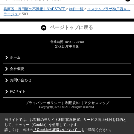
兵庫区・長田区の不動産｜N’sESTATE
>
物件一覧
>
エステムプラザ神戸西Ⅴミ
ラージュ
>
503
ページトップに戻る
営業時間:10:00～24:00
定休日:年中無休
ホーム
会社概要
お問い合わせ
PCサイト
プライバシーポリシー
利用規約
｜アクセスマップ
｜
Copyright(c) N's ESTATE All rights reserved.
当サイトでは、お客様の当サイト利用状況把握、サービス向上検討を目的と
して、クッキー（Cookie）を使用しています。
詳しくは、当社の
「Cookieの取扱いについて」
をご確認ください。