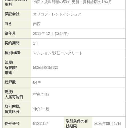
初回：賃料総額の50％ 更新：賃料総額の1％/月
用料
保証会社
オリコフォレントインシュア
向き
南西
築年月
2011年 12月 (築14年)
契約期間
2年
種別/構造
マンション/鉄筋コンクリート
部屋/
所在階/
503/5階/15階建
階建
総戸数
84戸
現況/
空家/即時
入居可能日
取引態様/
仲介/一般
賃貸区分
取引条件の有
物件番号
81211134
2026年08月17日
効期限