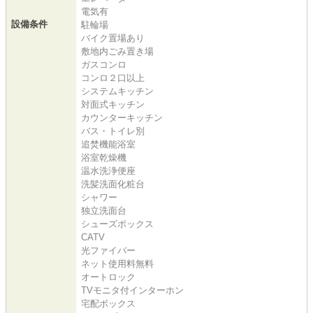
電気有
設備条件
駐輪場
バイク置場あり
敷地内ごみ置き場
ガスコンロ
コンロ２口以上
システムキッチン
対面式キッチン
カウンターキッチン
バス・トイレ別
追焚機能浴室
浴室乾燥機
温水洗浄便座
洗髪洗面化粧台
シャワー
独立洗面台
シューズボックス
CATV
光ファイバー
ネット使用料無料
オートロック
TVモニタ付インターホン
宅配ボックス