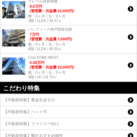
クレール西多聞通
8.6
万
円
(管理費・共益費 10,000円)
敷：0ヶ月｜礼：0ヶ月
3階 / 1LDK / 34.57㎡
パシフィック神戸桜筋北館
7
万
円
(管理費・共益費 7,000円)
敷：0ヶ月｜礼：0ヶ月
8階 / 1LDK / 40.50㎡
Cion KOBE WEST
6.58
万
円
(管理費・共益費 10,000円)
敷：0ヶ月｜礼：0ヶ月
4階 / 1K / 24.70㎡
こだわり特集
【不動産特集】敷金礼金ゼロ
【不動産特集】ペット可
【不動産特集】ファミリー向け
【不動産特集】弊社おすすめ物件