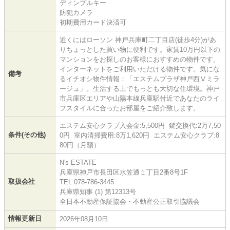
ディンプルキー
防犯カメラ
初期費用カード決済可
近くにはローソン 神戸兵庫町二丁目店(徒歩4分)があ
りちょっとした買い物に便利です。家賃10万円以下の
マンションをお探しのお客様におすすめの物件です。
インターネットをご利用いただける物件です。気にな
備考
るイチオシ物件情報：「エステムプラザ神戸西Ⅴミラ
ージュ」。生活する上でもっとも大切な住環境。神戸
市兵庫区エリアや山陽本線兵庫駅付近であなたのライ
フスタイルに合ったお部屋をご紹介致します。
エステム安心クラブ入会金:5,500円 鍵交換代:2万7,50
条件(その他)
0円 室内清掃費用:8万1,620円 エステム安心クラブ:8
80円（月額）
N's ESTATE
兵庫県神戸市長田区水笠通１丁目2番8号1F
取扱会社
TEL:078-786-3445
兵庫県知事 (1) 第12313号
全日本不動産保証協会・不動産公正取引協議会
情報更新日
2026年08月10日