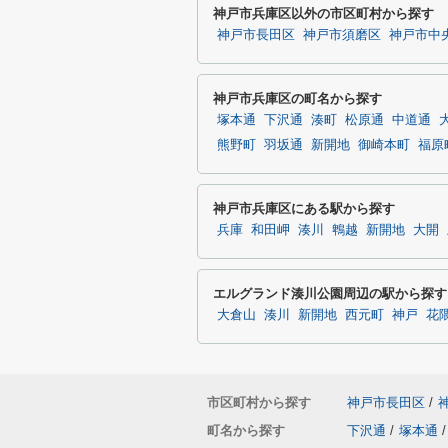
神戸市兵庫区以外の市区町村から探す
神戸市長田区
神戸市須磨区
神戸市中
神戸市兵庫区の町名から探す
塚本通
下沢通
湊町
松原通
中道通
熊野町
羽坂通
新開地
御崎本町
福原
神戸市兵庫区にある駅から探す
兵庫
和田岬
湊川
鵯越
新開地
大開
エルグランド湊川公園周辺の駅から探す
大倉山
湊川
新開地
西元町
神戸
花
市区町村から探す
神戸市長田区
/
町名から探す
下沢通
/
塚本通
/