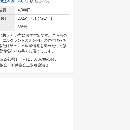
海道本線
「
神戸
」駅 徒歩23分
益費
4,000円
年数）
2025年 4月 ( 築1年 )
3階建
下に抑えたい方におすすめです。こちらの
「エルグランド湊川公園」の物件情報を
るだけ早めに不動産情報を集めたい方は
産情報をいち早くお届けします。
2番8号1F
TEL:078-786-3445
協会・不動産公正取引協議会