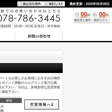
最終更新：2026年08月08日
00
00
件
件
最近見た物件
検討リスト
業時間：10:00～24:00
定休日：年中無休
パートをお探しのお客様におすすめの物件
りポイント満載のエルグランド湊川公園。
任せ下さい。当社は、多種多様な賃貸情報
ご連絡下さい。
建物
空室情報へ
1年
階建