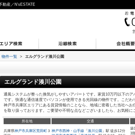
産／N’sESTATE
営
物件一覧
>
エルグランド湊川公園
エルグランド湊川公園
通風システムが整った換気がしやすいアパートです。家賃10万円以下のア
です。快適な通信速度でパソコンが使用できる光回線の物件です。こだわ
神戸市兵庫区エリアにある賃貸情報のことなら、地域に密着した当社へお
を取り扱っております。ご要望や不明な点などございましたら、お気軽に
所在地
交通
築
兵庫県
神戸市兵庫区
荒田町
３
神戸市西神・山手線
「
湊川公園
」駅 徒歩12分
3