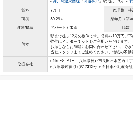
神戸高速東西線
「
高速神戸
」駅 徒歩18分
東
賃料
7万円
管理費・共
面積
30.26㎡
築年月（築
種別/構造
アパート / 木造
階建
駅まで徒歩12分の物件です。賃料を10万円以
物件はインターネットをご利用いただけます。
備考
お探しならお気軽にお問い合わせ下さい。でき
当社スタッフまでご連絡ください。地域の不動
N's ESTATE
兵庫県神戸市長田区水笠通１丁目
取扱会社
兵庫県知事 (1) 第12313号
全日本不動産保証