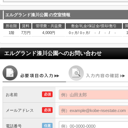
エルグランド湊川公園
の空室情報
所在階
賃料
管理費・共益費
敷金/礼金/保証金/償却/敷引
1階
7万円
4,000円
/
/
/
/
0ヶ月
0ヶ月
-
-
-
エルグランド湊川公園
へのお問い合わせ
お名前
必須
メールアドレス
必須
電話番号
任意