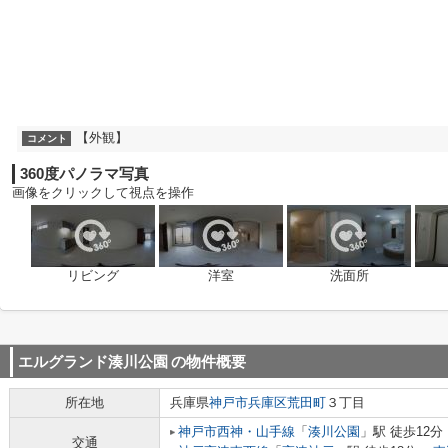
【外観】
コメント
360度パノラマ写真
画像をクリックして視点を操作
リビング
洋室
洗面所
エルグランド湊川公園
の物件概要
所在地
兵庫県
神戸市兵庫区
荒田町
３丁目
神戸市西神・山手線
「
湊川公園
」駅 徒歩12分
交通