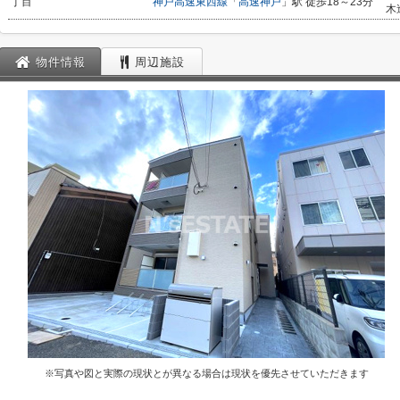
丁目
神戸高速東西線
「
高速神戸
」駅 徒歩18～23分
木
物件情報
周辺施設
※写真や図と実際の現状とが異なる場合は現状を優先させていただきます