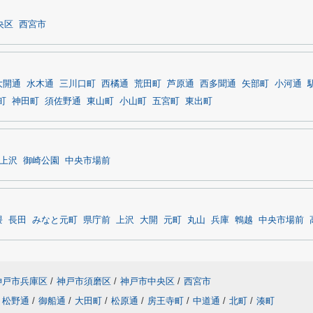
央区
西宮市
大開通
水木通
三川口町
西橘通
荒田町
芦原通
西多聞通
矢部町
小河通
町
神田町
須佐野通
東山町
小山町
五宮町
東出町
上沢
御崎公園
中央市場前
隈
長田
みなと元町
県庁前
上沢
大開
元町
丸山
兵庫
鵯越
中央市場前
神戸市兵庫区
/
神戸市須磨区
/
神戸市中央区
/
西宮市
松野通
/
御船通
/
大田町
/
松原通
/
房王寺町
/
中道通
/
北町
/
湊町