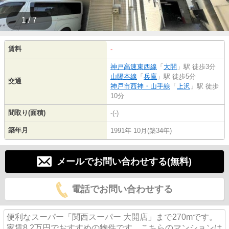
1 / 7
賃料
-
神戸高速東西線
「
大開
」駅 徒歩3分
山陽本線
「
兵庫
」駅 徒歩5分
交通
神戸市西神・山手線
「
上沢
」駅 徒歩
10分
間取り(面積)
-(-)
築年月
1991年 10月(築34年)
メールでお問い合わせする(無料)
電話でお問い合わせする
便利なスーパー「関西スーパー 大開店」まで270mです。
家賃8.2万円でおすすめの物件です。こちらのマンションは