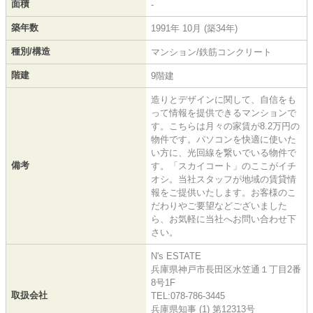
面積
-
築年数
1991年 10月 (築34年)
種別/構造
マンション/鉄筋コンクリート
階建
9階建
造りとデザインに関して、自信をも
って情報を提供できるマンションで
す。こちらは月々の家賃が8.2万円の
物件です。パソコンを快適に使いた
い方に、光回線を繋いでいる物件で
備考
す。「スカイコート」のここがイチ
オシ。当社スタッフが地域の賃貸情
報をご提供いたします。お客様のこ
だわりやご要望などございました
ら、お気軽に当社へお問い合わせ下
さい。
N's ESTATE
兵庫県神戸市長田区水笠通１丁目2番
8号1F
取扱会社
TEL:078-786-3445
兵庫県知事 (1) 第12313号