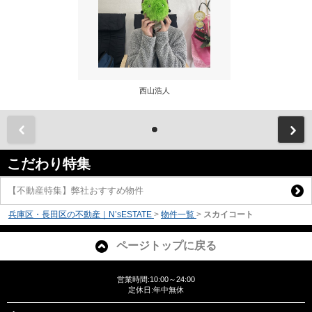
西山浩人
前
こだわり特集
【不動産特集】弊社おすすめ物件
兵庫区・長田区の不動産｜N’sESTATE
>
物件一覧
>
スカイコート
ページトップに戻る
営業時間:10:00～24:00
定休日:年中無休