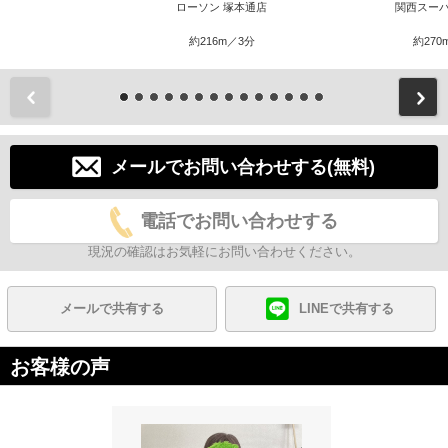
ローソン 塚本通店
関西スーパ
約216m／3分
約270
前
メールでお問い合わせする(無料)
電話でお問い合わせする
現況の確認はお気軽にお問い合わせください。
メールで共有する
LINEで共有する
お客様の声