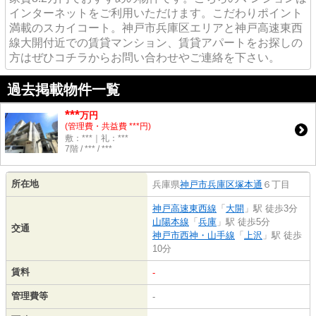
インターネットをご利用いただけます。こだわりポイント
満載のスカイコート。神戸市兵庫区エリアと神戸高速東西
線大開付近での賃貸マンション、賃貸アパートをお探しの
方はぜひコチラからお問い合わせやご連絡を下さい。
過去掲載物件一覧
***
万円
(管理費・共益費 ***円)
敷：***｜礼：***
7階 / *** / ***
所在地
兵庫県
神戸市兵庫区
塚本通
６丁目
神戸高速東西線
「
大開
」駅 徒歩3分
山陽本線
「
兵庫
」駅 徒歩5分
交通
神戸市西神・山手線
「
上沢
」駅 徒歩
10分
賃料
-
管理費等
-