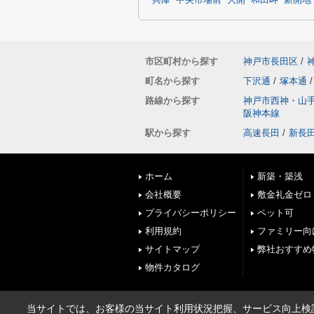
兵庫
中央市場前
大開
和田岬
新開地
市区町村から探す
神戸市長田区
/
町名から探す
下沢通
/
塚本通
/
路線から探す
神戸市西神・山
阪神本線
駅から探す
高速長田
/
新長
ホーム
新築・築浅
会社概要
敷金礼金ゼロ
プライバシーポリシー
ペット可
利用規約
ファミリー向
サイトマップ
弊社おすすめ
物件カタログ
当サイトでは、お客様の当サイト利用状況把握、サービス向上検討