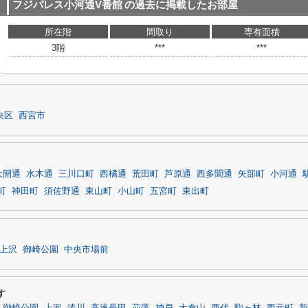
フジパレス小河通V番館
の過去に掲載したお部屋
所在階
間取り
専有面積
3階
***
***
央区
西宮市
大開通
水木通
三川口町
西橘通
荒田町
芦原通
西多聞通
矢部町
小河通
町
神田町
須佐野通
東山町
小山町
五宮町
東出町
上沢
御崎公園
中央市場前
す