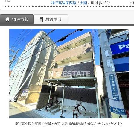
丁目
神戸高速東西線
「
大開
」駅 徒歩13分
木
物件情報
周辺施設
※写真や図と実際の現状とが異なる場合は現状を優先させていただきます