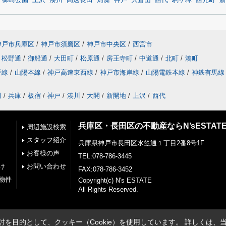
御崎公園
上沢
湊川
高速長田
苅藻
神戸
大倉山
西代
駒ヶ林
西元町
新
神戸市兵庫区
/
神戸市須磨区
/
神戸市中央区
/
西宮市
松野通
/
御船通
/
大田町
/
松原通
/
房王寺町
/
中道通
/
北町
/
湊町
手線
/
山陽本線
/
神戸高速東西線
/
神戸市海岸線
/
山陽電鉄本線
/
神鉄有馬線
田
/
兵庫
/
板宿
/
神戸
/
湊川
/
大開
/
新開地
/
上沢
/
西代
兵庫区・長田区の不動産ならN’sESTAT
周辺施設検索
スタッフ紹介
兵庫県神戸市長田区水笠通１丁目2番8号1F
お客様の声
TEL:078-786-3445
け
お問い合わせ
FAX:078-786-3452
物件
Copyright(c) N's ESTATE
All Rights Reserved.
を目的として、クッキー（Cookie）を使用しています。
詳しくは、