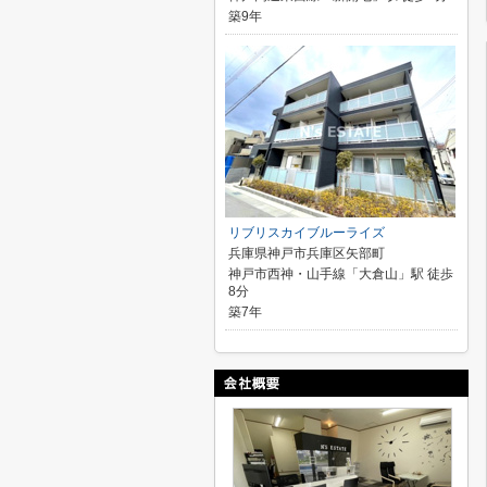
築9年
リブリスカイブルーライズ
兵庫県神戸市兵庫区矢部町
神戸市西神・山手線「大倉山」駅 徒歩
8分
築7年