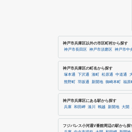
神戸市兵庫区以外の市区町村から探す
神戸市長田区
神戸市須磨区
神戸市中
神戸市兵庫区の町名から探す
塚本通
下沢通
湊町
松原通
中道通
熊野町
羽坂通
新開地
御崎本町
福原
神戸市兵庫区にある駅から探す
兵庫
和田岬
湊川
鵯越
新開地
大開
フジパレス小河通V番館周辺の駅から探