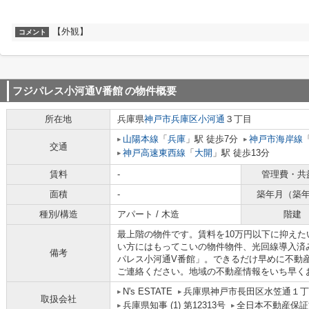
【外観】
コメント
フジパレス小河通V番館
の物件概要
所在地
兵庫県
神戸市兵庫区
小河通
３丁目
山陽本線
「
兵庫
」駅 徒歩7分
神戸市海岸線
交通
神戸高速東西線
「
大開
」駅 徒歩13分
賃料
-
管理費・共
面積
-
築年月（築
種別/構造
アパート / 木造
階建
最上階の物件です。賃料を10万円以下に抑え
い方にはもってこいの物件物件、光回線導入済
備考
パレス小河通V番館」。できるだけ早めに不動
ご連絡ください。地域の不動産情報をいち早く
N's ESTATE
兵庫県神戸市長田区水笠通１丁目
取扱会社
兵庫県知事 (1) 第12313号
全日本不動産保証