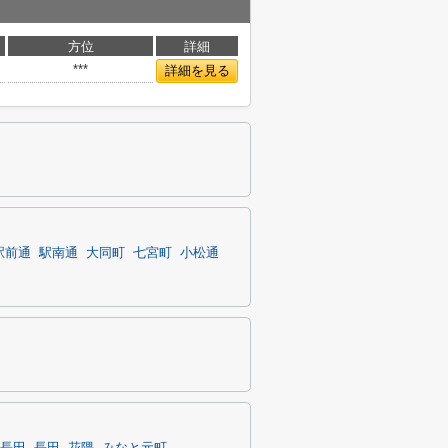
方位
詳細
***
詳細を見る
駅前通
駅南通
大同町
七宮町
小松通