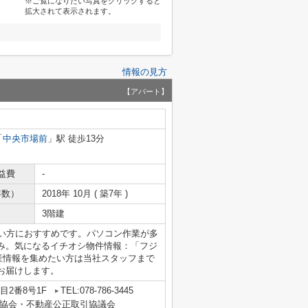
※ご覧になりたい写真をクリックすると
拡大されて表示されます。
情報の見方
【アパート】
「
中央市場前
」駅 徒歩13分
益費
-
年数）
2018年 10月 ( 築7年 )
3階建
たい方におすすめです。パソコン作業が多
み。気になるイチオシ物件情報：「フジ
産情報を集めたい方は当社スタッフまで
お届けします。
2番8号1F
TEL:078-786-3445
協会・不動産公正取引協議会