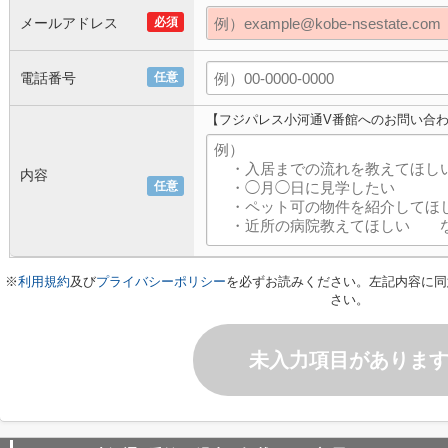
メールアドレス
必須
電話番号
任意
【フジパレス小河通V番館へのお問い合
内容
任意
※
利用規約
及び
プライバシーポリシー
を必ずお読みください。左記内容に同
さい。
未入力項目がありま