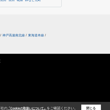
長田
長田
花隈
みなと元町
/
神戸高速南北線
/
東海道本線
/
E
当社の
をご確認ください。
閉じる
「Cookieの取扱いについて」