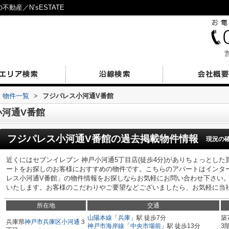
動産／N’sESTATE
営
物件一覧
>
フジパレス小河通V番館
河通V番館
フジパレス小河通V番館
の過去掲載物件情報
現況の
近くにはセブンイレブン 神戸小河通5丁目店(徒歩4分)がありちょっとした
ートをお探しのお客様におすすめの物件です。こちらのアパートはインタ
レス小河通V番館」の物件情報をお探しならお気軽にお問い合わせ下さい
いたします。お客様のこだわりやご要望などございましたら、お気軽に当
所在地
交通
山陽本線
「
兵庫
」駅 徒歩7分
築
兵庫県
神戸市兵庫区
小河通
３
神戸市海岸線
「
中央市場前
」駅 徒歩13分
3