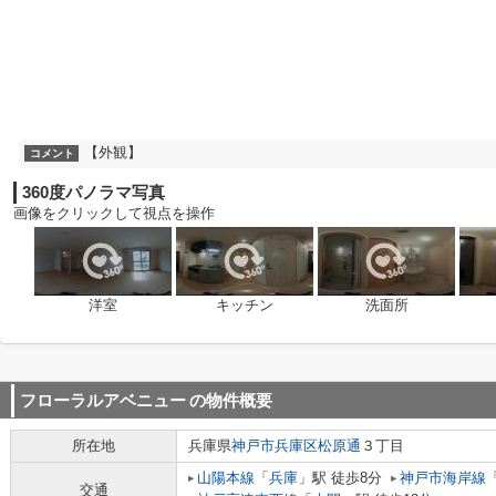
【外観】
コメント
360度パノラマ写真
画像をクリックして視点を操作
洋室
キッチン
洗面所
フローラルアベニュー
の物件概要
所在地
兵庫県
神戸市兵庫区
松原通
３丁目
山陽本線
「
兵庫
」駅 徒歩8分
神戸市海岸線
交通