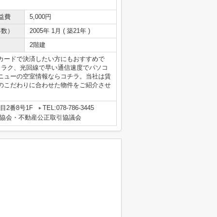
益費
5,000円
年数）
2005年 1月 ( 築21年 )
2階建
カードで決済したい方にもおすすめで
クラク、光回線で早い通信速度でパソコ
ニューの空室情報ならコチラ。当社は賃
のこだわりに合わせた物件をご紹介させ
。
2番8号1F
TEL:078-786-3445
協会・不動産公正取引協議会