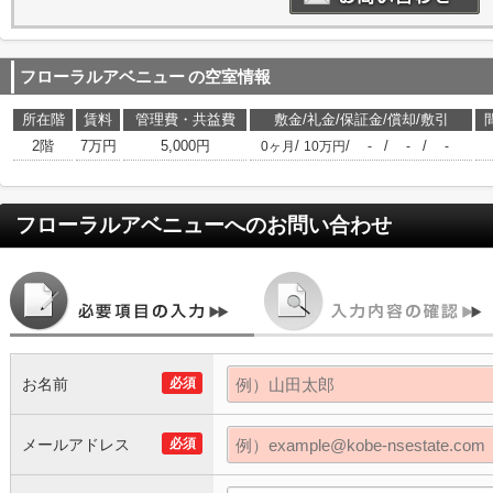
フローラルアベニュー
の空室情報
所在階
賃料
管理費・共益費
敷金/礼金/保証金/償却/敷引
2階
7万円
5,000円
/
/
/
/
0ヶ月
10万円
-
-
-
フローラルアベニュー
へのお問い合わせ
お名前
必須
メールアドレス
必須