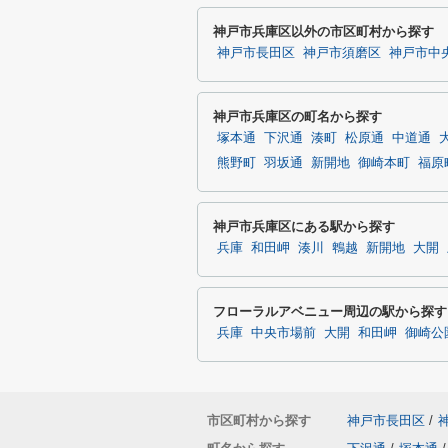
神戸市兵庫区以外の市区町村から探す
神戸市長田区
神戸市須磨区
神戸市中
神戸市兵庫区の町名から探す
塚本通
下沢通
湊町
松原通
中道通
熊野町
羽坂通
新開地
御崎本町
福原
神戸市兵庫区にある駅から探す
兵庫
和田岬
湊川
鵯越
新開地
大開
フローラルアベニュー周辺の駅から探す
兵庫
中央市場前
大開
和田岬
御崎公
市区町村から探す
神戸市長田区
/