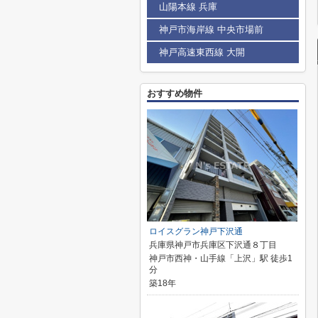
山陽本線 兵庫
神戸市海岸線 中央市場前
神戸高速東西線 大開
おすすめ物件
ロイスグラン神戸下沢通
兵庫県神戸市兵庫区下沢通８丁目
神戸市西神・山手線「上沢」駅 徒歩1
分
築18年