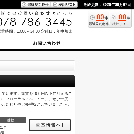
最終更新：2026年08月07日
00
00
件
件
最近見た物件
検討リスト
業時間：10:00～24:00
定休日：年中無休
しています。家賃を10万円以下に抑えるこ
の「フローラルアベニュー」。ぜひ一度ご
のこだわりやご要望などございましたら、
建物
空室情報へ
21年
階建