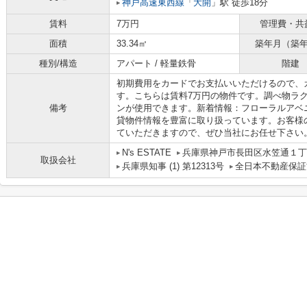
神戸高速東西線
「
大開
」駅 徒歩18分
賃料
7万円
管理費・共
面積
33.34㎡
築年月（築
種別/構造
アパート / 軽量鉄骨
階建
初期費用をカードでお支払いいただけるので、
す。こちらは賃料7万円の物件です。調べ物ラ
備考
ンが使用できます。新着情報：フローラルアベ
貸物件情報を豊富に取り扱っています。お客様
ていただきますので、ぜひ当社にお任せ下さい
N's ESTATE
兵庫県神戸市長田区水笠通１丁目
取扱会社
兵庫県知事 (1) 第12313号
全日本不動産保証