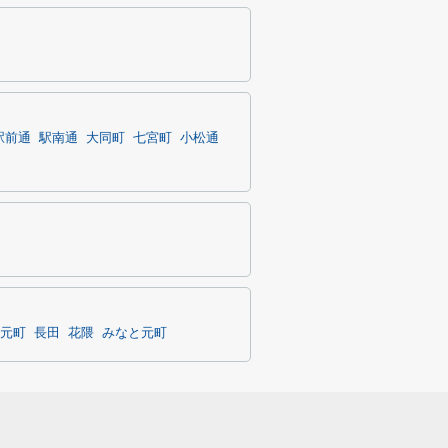
駅前通
駅南通
大同町
七宮町
小松通
元町
長田
花隈
みなと元町