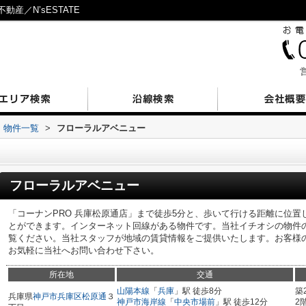
産／N’sESTATE
営
物件一覧
>
フローラルアベニュー
フローラルアベニュー
「コーナンPRO 兵庫松原通店」まで徒歩5分と、歩いて行ける距離に位置
とができます。インターネット回線がある物件です。当社イチオシの物件
覧ください。当社スタッフが地域の賃貸情報をご提供いたします。お客様
お気軽に当社へお問い合わせ下さい。
所在地
交通
山陽本線
「
兵庫
」駅 徒歩8分
築
兵庫県
神戸市兵庫区
松原通
３
神戸市海岸線
「
中央市場前
」駅 徒歩12分
2