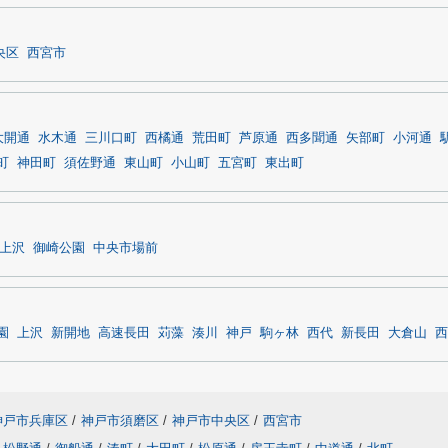
央区
西宮市
大開通
水木通
三川口町
西橘通
荒田町
芦原通
西多聞通
矢部町
小河通
町
神田町
須佐野通
東山町
小山町
五宮町
東出町
上沢
御崎公園
中央市場前
園
上沢
新開地
高速長田
苅藻
湊川
神戸
駒ヶ林
西代
新長田
大倉山
西
神戸市兵庫区
/
神戸市須磨区
/
神戸市中央区
/
西宮市