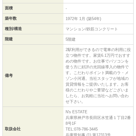
面積
-
築年数
1972年 1月 (築54年)
種別/構造
マンション/鉄筋コンクリート
階建
5階建
2駅利用ができるので電車の利用に役
立つ物件です。家賃6.1万円でおすす
めの物件です。お仕事でパソコンを
使う方に好評の光回線導入の物件で
す。こだわりポイント満載のラ・メ
備考
ゾン小河通。当社スタッフが地域の
賃貸情報をご提供いたします。お客
様のこだわりやご要望などございま
したら、お気軽に当社へお問い合わ
せ下さい。
N's ESTATE
兵庫県神戸市長田区水笠通１丁目2番
8号1F
取扱会社
TEL:078-786-3445
兵庫県知事 (1) 第12313号