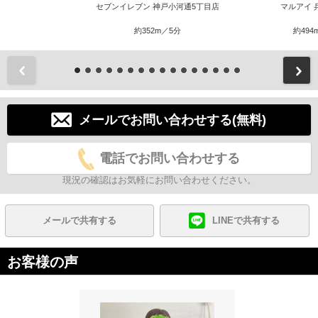
セブンイレブン 神戸小河通5丁目店
マルアイ 
約352m／5分
約494
前
メールでお問い合わせする(無料)
電話でお問い合わせする
現況の確認はお気軽にお問い合わせください。
メールで共有する
LINEで共有する
お客様の声