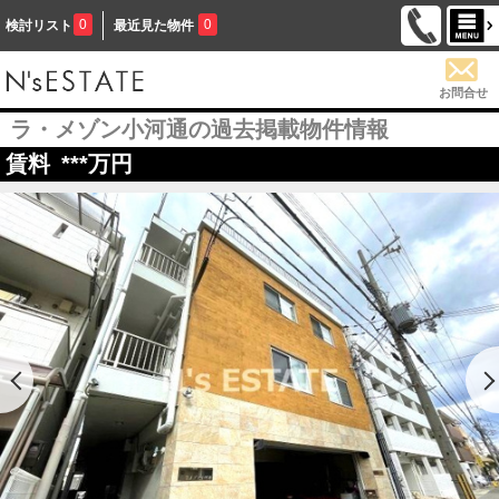
0
0
検討リスト
最近見た物件
お問合せ
ラ・メゾン小河通の過去掲載物件情報
賃料
***
万円