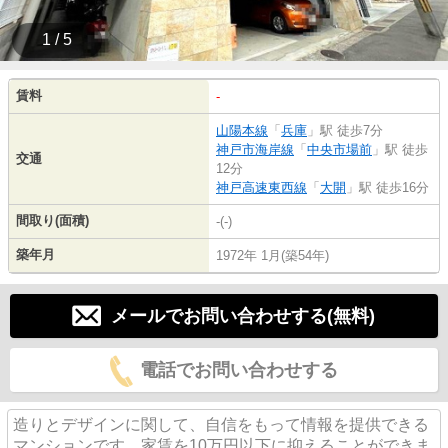
1 / 5
賃料
-
山陽本線
「
兵庫
」駅 徒歩7分
神戸市海岸線
「
中央市場前
」駅 徒歩
交通
12分
神戸高速東西線
「
大開
」駅 徒歩16分
間取り(面積)
-(-)
築年月
1972年 1月(築54年)
メールでお問い合わせする(無料)
電話でお問い合わせする
造りとデザインに関して、自信をもって情報を提供できる
マンションです。家賃を10万円以下に抑えることができま