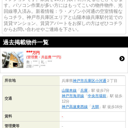
す。パソコン作業が多い方にはもってこいの物件物件、光
回線導入済み。新着情報：ラ・メゾン小河通の空室情報な
らコチラ。神戸市兵庫区エリアと山陽本線兵庫駅付近での
賃貸マンション、賃貸アパートをお探しの方はぜひコチラ
からお問い合わせやご連絡を下さい。
過去掲載物件一覧
***
万円
(管理費・共益費 ***円)
敷：***｜礼：***
2階 / *** / ***
所在地
兵庫県
神戸市兵庫区
小河通
２丁目
山陽本線
「
兵庫
」駅 徒歩7分
神戸市海岸線
「
中央市場前
」駅 徒歩
交通
12分
神戸高速東西線
「
大開
」駅 徒歩16分
賃料
-
管理費等
-