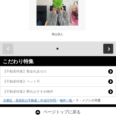
西山浩人
前
こだわり特集
【不動産特集】敷金礼金ゼロ
【不動産特集】ペット可
【不動産特集】弊社おすすめ物件
兵庫区・長田区の不動産｜N’sESTATE
>
物件一覧
>
ラ・メゾン小河通
ページトップに戻る