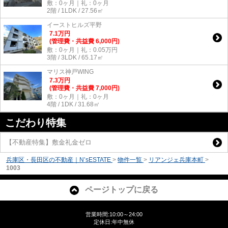
敷：0ヶ月｜礼：0ヶ月
2階 / 1LDK / 27.56㎡
イーストヒルズ平野
7.1
万
円
(管理費・共益費 6,000円)
敷：0ヶ月｜礼：0.05万円
3階 / 3LDK / 65.17㎡
マリス神戸WING
7.3
万
円
(管理費・共益費 7,000円)
敷：0ヶ月｜礼：0ヶ月
4階 / 1DK / 31.68㎡
こだわり特集
【不動産特集】敷金礼金ゼロ
兵庫区・長田区の不動産｜N’sESTATE
>
物件一覧
>
リアンジェ兵庫本町
>
1003
ページトップに戻る
営業時間:10:00～24:00
定休日:年中無休