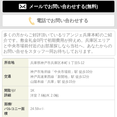
メールでお問い合わせする(無料)
電話でお問い合わせする
多くの方からご好評頂いているリアンジェ兵庫本町のご紹
介です。敷金礼金0円で初期費用が抑えめ。兵庫区エリア
と中央市場前付近のお部屋探しなら当社へ。あなたからの
お問い合せをスタッフ一同お待ちしております。
所在地
兵庫県
神戸市兵庫区
本町
１丁目5-12
神戸市海岸線
「
中央市場前
」駅 徒歩10分
交通
神戸高速東西線
「
新開地
」駅 徒歩12分
山陽本線
「
兵庫
」駅 徒歩15分
間取り/
1K
詳細
洋室 7.6帖
/
K 2.0帖
面積/
バルコニー面
24.59㎡/-
積