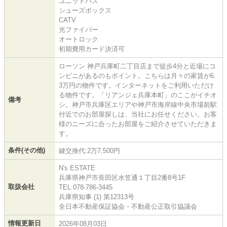
ユニットバス
シューズボックス
CATV
光ファイバー
オートロック
初期費用カード決済可
ローソン 神戸兵庫町二丁目店まで徒歩4分と近場にコ
ンビニがあるのもポイント。こちらは月々の家賃が6.
3万円の物件です。インターネットをご利用いただけ
る物件です。「リアンジェ兵庫本町」のここがイチオ
備考
シ。神戸市兵庫区エリアや神戸市海岸線中央市場前駅
付近でのお部屋探しは、当社にお任せください。お客
様のニーズに合ったお部屋をご紹介させていただきま
す。
条件(その他)
鍵交換代:2万7,500円
N's ESTATE
兵庫県神戸市長田区水笠通１丁目2番8号1F
取扱会社
TEL:078-786-3445
兵庫県知事 (1) 第12313号
全日本不動産保証協会・不動産公正取引協議会
情報更新日
2026年08月03日