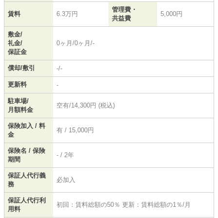
管理費・
賃料
6.3万円
5,000円
共益費
敷金/
礼金/
0ヶ月/0ヶ月/-
保証金
償却/敷引
-/-
更新料
-
駐車場/
空有/14,300円 (税込)
月額料金
保険加入 / 料
有 / 15,000円
金
保険名 / 保険
- / 2年
期間
保証人代行義
必加入
務
保証人代行利
初回：賃料総額の50％ 更新：賃料総額の1％/月
用料