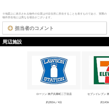
※地図上に表示される物件の位置は付近住所に所在することを表すものであり、実際の
物件所在地とは異なる場合がございます。
担当者のコメント
周辺施設
ローソン 神戸兵庫町二丁目店
セブンイレブン 
約282m／4分
約143