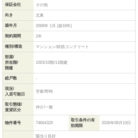
保証会社
その他
向き
北東
築年月
2008年 1月 (築18年)
契約期間
2年
種別/構造
マンション/鉄筋コンクリート
部屋/
所在階/
1003/10階/11階建
階建
総戸数
-
現況/
空家/即時
入居可能日
取引態様/
仲介/一般
賃貸区分
取引条件の有
物件番号
74664320
2026年08月10日
効期限
陽当り良好