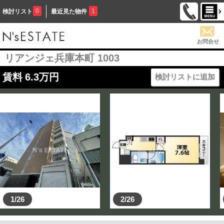
0
1
検討リスト
最近見た物件
お問合せ
リアンジェ兵庫本町 1003
賃料
6.3
万円
検討リストに追加
1/26
2/26