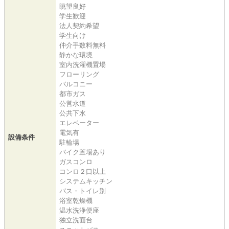
眺望良好
学生歓迎
法人契約希望
学生向け
仲介手数料無料
静かな環境
室内洗濯機置場
フローリング
バルコニー
都市ガス
公営水道
公共下水
エレベーター
電気有
設備条件
駐輪場
バイク置場あり
ガスコンロ
コンロ２口以上
システムキッチン
バス・トイレ別
浴室乾燥機
温水洗浄便座
独立洗面台