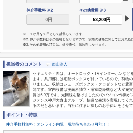
仲介手数料 ※2
その他費用 ※3
※1. １か月を30日として計算しています。
※2. 仲介手数料は仮の価格となりますので、実際の価格に関してはお気軽
※3. その他費用の項目は、鍵交換代、保険料になります。
担当者のコメント
西山浩人
セキュリティ面は、オートロック・TVインターホンなど
ます。共用部には宅配ボックスが付いているので、荷物の
りません。収納はシューズボックス・クロゼットなど豊富
能です。室内設備は洗面所独立・浴室乾燥機など大変充実
賃は5.9万です。光回線を繋げましたのでパソコン作業
ジデンス神戸大倉山グルーブ。快適な生活を実現してくれ
るのだと思います。当社に住まい探しのお手伝いをさせて
ポイント・特徴
仲介手数料無料！オンライン内覧
現地待ち合わせ可能！！