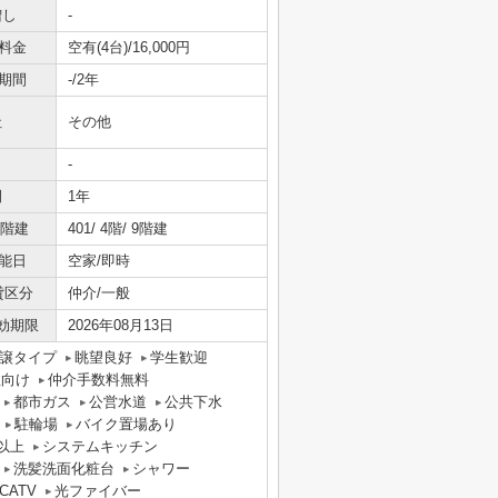
増し
-
料金
空有(4台)/16,000円
期間
-/2年
社
その他
-
間
1年
/階建
401/ 4階/ 9階建
能日
空家/即時
貸区分
仲介/一般
効期限
2026年08月13日
譲タイプ
眺望良好
学生歓迎
性向け
仲介手数料無料
都市ガス
公営水道
公共下水
駐輪場
バイク置場あり
以上
システムキッチン
洗髪洗面化粧台
シャワー
CATV
光ファイバー