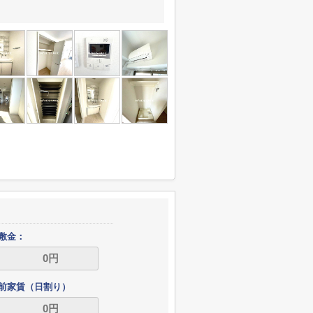
敷金：
前家賃（日割り）