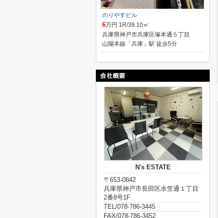
のりやすビル
6
万円 1R/39.10㎡
兵庫県神戸市兵庫区塚本通５丁目
山陽本線「兵庫」駅 徒歩5分
N's ESTATE
〒653-0842
兵庫県神戸市長田区水笠通１丁目
2番8号1F
TEL/078-786-3445
FAX/078-786-3452