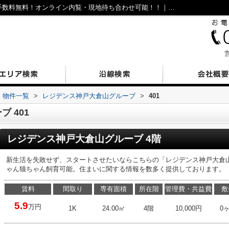
レジデンス神戸大倉山グルーブ401｜仲介手数料無料！オンライン内覧・現地待ち合わせ可能！！｜兵庫区・長田区の不動産｜N’sESTATE
営
物件一覧
>
レジデンス神戸大倉山グルーブ
>
401
 401
レジデンス神戸大倉山グルーブ 4階
新生活を失敗せず、スタートさせたいならこちらの「レジデンス神戸大倉
ゃん猫ちゃん飼育可能。住まいに関する情報を数多く提供しております。
賃料
間取り
専有面積
所在階
管理費・共益費
敷
5.9
万円
1K
24.00㎡
4階
10,000円
0