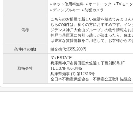
ネット使用料無料
オートロック
TVモニ
ディンプルキー
防犯カメラ
こちらのお部屋で新しい生活を始めてみませんか
ちらの物件は、多くの方におすすめです。イン
備考
ジデンス神戸大倉山グルーブ」の物件情報をお
神戸市兵庫区にお引っ越しが決まったら、住ま
は豊富な賃貸情報をご用意して、お客様からの
条件(その他)
鍵交換代:3万5,200円
N's ESTATE
兵庫県神戸市長田区水笠通１丁目2番8号1F
取扱会社
TEL:078-786-3445
兵庫県知事 (1) 第12313号
全日本不動産保証協会・不動産公正取引協議会