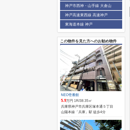
神戸市西神・山手線 大倉山
神戸高速東西線 高速神戸
東海道本線 神戸
この物件を見た方へのお勧め物件
NEO壱番館
5.9
万円 1R/38.35㎡
兵庫県神戸市兵庫区塚本通５丁目
山陽本線「兵庫」駅 徒歩4分