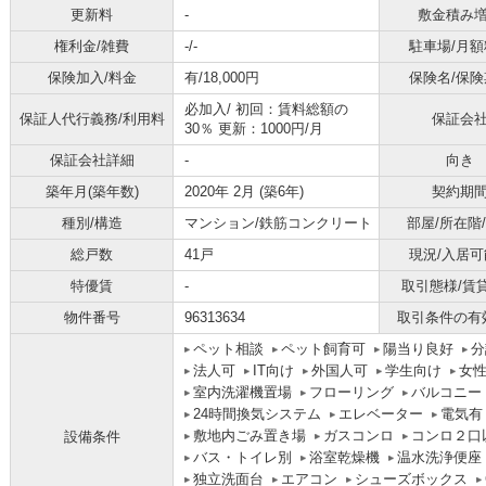
更新料
-
敷金積み
権利金/雑費
-/-
駐車場/月額
保険加入/料金
有/18,000円
保険名/保険
必加入/
初回：賃料総額の
保証人代行義務/利用料
保証会
30％ 更新：1000円/月
保証会社詳細
-
向き
築年月(築年数)
2020年 2月 (築6年)
契約期
種別/構造
マンション/鉄筋コンクリート
部屋/所在階
総戸数
41戸
現況/入居可
特優賃
-
取引態様/賃
物件番号
96313634
取引条件の有
ペット相談
ペット飼育可
陽当り良好
分
法人可
IT向け
外国人可
学生向け
女
室内洗濯機置場
フローリング
バルコニー
24時間換気システム
エレベーター
電気有
敷地内ごみ置き場
ガスコンロ
コンロ２口
設備条件
バス・トイレ別
浴室乾燥機
温水洗浄便座
独立洗面台
エアコン
シューズボックス