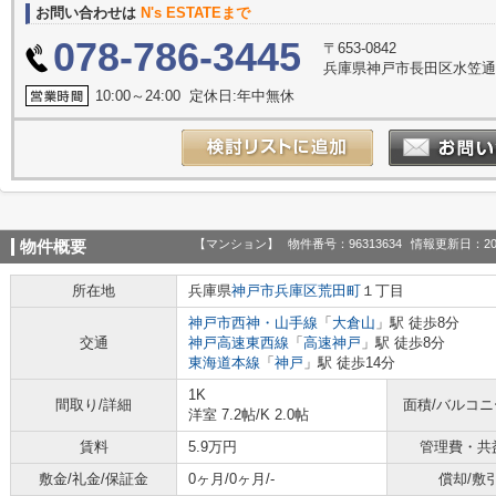
お問い合わせは
N's ESTATEまで
078-786-3445
〒653-0842
兵庫県神戸市長田区水笠通
10:00～24:00 定休日:年中無休
【マンション】
物件番号：96313634
情報更新日：20
物件概要
所在地
兵庫県
神戸市兵庫区
荒田町
１丁目
神戸市西神・山手線
「
大倉山
」駅 徒歩8分
交通
神戸高速東西線
「
高速神戸
」駅 徒歩8分
東海道本線
「
神戸
」駅 徒歩14分
1K
間取り/詳細
面積/バルコ
洋室 7.2帖
/
K 2.0帖
賃料
5.9万円
管理費・共
敷金/礼金/保証金
0ヶ月/0ヶ月/-
償却/敷