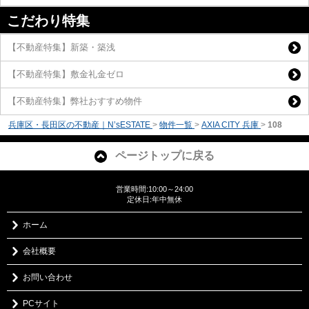
こだわり特集
【不動産特集】新築・築浅
【不動産特集】敷金礼金ゼロ
【不動産特集】弊社おすすめ物件
兵庫区・長田区の不動産｜N’sESTATE
>
物件一覧
>
AXIA CITY 兵庫
>
108
ページトップに戻る
営業時間:10:00～24:00
定休日:年中無休
ホーム
会社概要
お問い合わせ
PCサイト