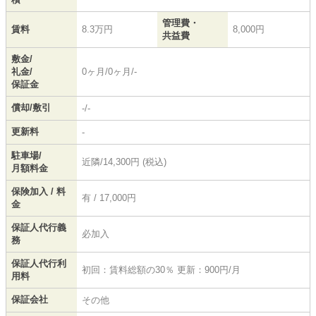
管理費・
賃料
8.3万円
8,000円
共益費
敷金/
礼金/
0ヶ月/0ヶ月/-
保証金
償却/敷引
-/-
更新料
-
駐車場/
近隣/14,300円 (税込)
月額料金
保険加入 / 料
有 / 17,000円
金
保証人代行義
必加入
務
保証人代行利
初回：賃料総額の30％ 更新：900円/月
用料
保証会社
その他