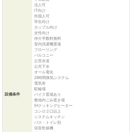
法人可
IT向け
外国人可
学生向け
カップル向け
女性向け
仲介手数料無料
室内洗濯機置場
フローリング
バルコニー
公営水道
公共下水
オール電化
24時間換気システム
電気有
駐輪場
設備条件
バイク置場あり
敷地内ごみ置き場
IHクッキングヒーター
コンロ２口以上
システムキッチン
バス・トイレ別
浴室乾燥機