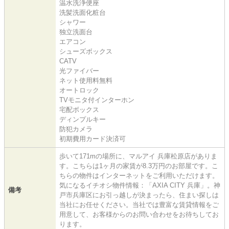
温水洗浄便座
洗髪洗面化粧台
シャワー
独立洗面台
エアコン
シューズボックス
CATV
光ファイバー
ネット使用料無料
オートロック
TVモニタ付インターホン
宅配ボックス
ディンプルキー
防犯カメラ
初期費用カード決済可
歩いて171mの場所に、マルアイ 兵庫松原店がありま
す。こちらは1ヶ月の家賃が8.3万円のお部屋です。こ
ちらの物件はインターネットをご利用いただけます。
気になるイチオシ物件情報：「AXIA CITY 兵庫」。神
備考
戸市兵庫区にお引っ越しが決まったら、住まい探しは
当社にお任せください。当社では豊富な賃貸情報をご
用意して、お客様からのお問い合わせをお待ちしてお
ります。