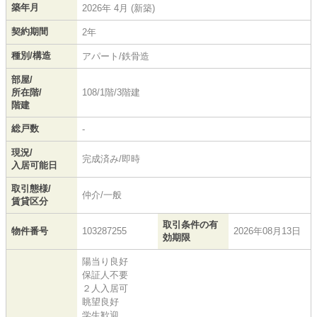
築年月
2026年 4月 (新築)
契約期間
2年
種別/構造
アパート/鉄骨造
部屋/
所在階/
108/1階/3階建
階建
総戸数
-
現況/
完成済み/即時
入居可能日
取引態様/
仲介/一般
賃貸区分
取引条件の有
物件番号
103287255
2026年08月13日
効期限
陽当り良好
保証人不要
２人入居可
眺望良好
学生歓迎