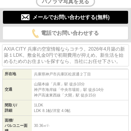
パノラマ写真を見る
メールでお問い合わせする(無料)
電話でお問い合わせする
AXIA CITY 兵庫の空室情報ならコチラ。2026年4月築の新
築１LDK。敷金礼金0円で初期費用が抑えめ。新生活を始
めるためのお住まいを探すなら、当社にお任せ下さい。
所在地
兵庫県
神戸市兵庫区
松原通
２丁目
山陽本線
「
兵庫
」駅 徒歩10分
交通
神戸市海岸線
「
中央市場前
」駅 徒歩14分
神戸高速東西線
「
大開
」駅 徒歩15分
間取り/
1LDK
詳細
LDK 8.1帖
/
洋室 4.0帖
面積/
バルコニー面
30.36㎡/-
積