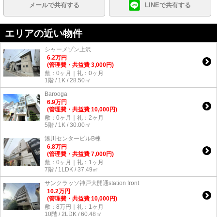
メールで共有する
LINEで共有する
エリアの近い物件
シャーメゾン上沢
6.2
万
円
(管理費・共益費 3,000円)
敷：0ヶ月｜礼：0ヶ月
1階 / 1K / 28.50㎡
Barooga
6.9
万
円
(管理費・共益費 10,000円)
敷：0ヶ月｜礼：2ヶ月
5階 / 1K / 30.00㎡
湊川センタービルB棟
6.8
万
円
(管理費・共益費 7,000円)
敷：0ヶ月｜礼：1ヶ月
7階 / 1LDK / 37.49㎡
サンクラッソ神戸大開通station front
10.2
万
円
(管理費・共益費 10,000円)
敷：8万円｜礼：1ヶ月
10階 / 2LDK / 60.48㎡