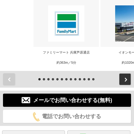
ファミリーマート 兵庫芦原通店
イオンモ
約363m／5分
約1020
前
メールでお問い合わせする(無料)
電話でお問い合わせする