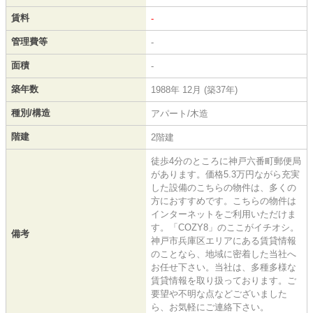
賃料
-
管理費等
-
面積
-
築年数
1988年 12月 (築37年)
種別/構造
アパート/木造
階建
2階建
徒歩4分のところに神戸六番町郵便局
があります。価格5.3万円ながら充実
した設備のこちらの物件は、多くの
方におすすめです。こちらの物件は
インターネットをご利用いただけま
す。「COZY8」のここがイチオシ。
備考
神戸市兵庫区エリアにある賃貸情報
のことなら、地域に密着した当社へ
お任せ下さい。当社は、多種多様な
賃貸情報を取り扱っております。ご
要望や不明な点などございました
ら、お気軽にご連絡下さい。