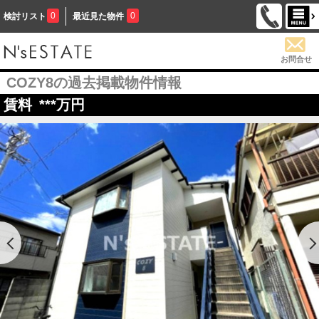
0
0
検討リスト
最近見た物件
お問合せ
COZY8の過去掲載物件情報
賃料
***
万円