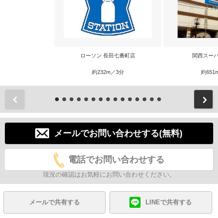
ローソン 長田七番町店
関西スーパ
約232m／3分
約651
前
メールでお問い合わせする(無料)
電話でお問い合わせする
現況の確認はお気軽にお問い合わせください。
メールで共有する
LINEで共有する