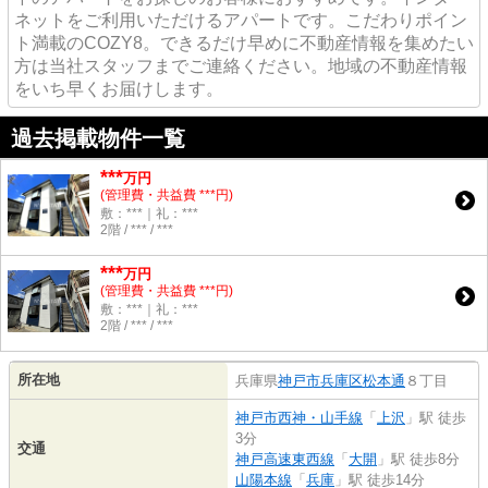
ネットをご利用いただけるアパートです。こだわりポイン
ト満載のCOZY8。できるだけ早めに不動産情報を集めたい
方は当社スタッフまでご連絡ください。地域の不動産情報
をいち早くお届けします。
過去掲載物件一覧
***
万円
(管理費・共益費 ***円)
敷：***｜礼：***
2階 / *** / ***
***
万円
(管理費・共益費 ***円)
敷：***｜礼：***
2階 / *** / ***
所在地
兵庫県
神戸市兵庫区
松本通
８丁目
神戸市西神・山手線
「
上沢
」駅 徒歩
3分
交通
神戸高速東西線
「
大開
」駅 徒歩8分
山陽本線
「
兵庫
」駅 徒歩14分