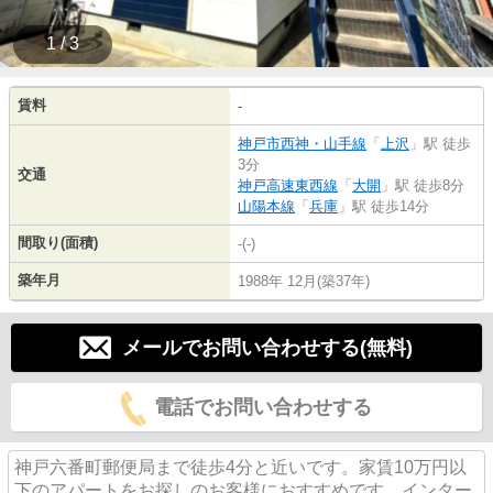
1 / 3
賃料
-
神戸市西神・山手線
「
上沢
」駅 徒歩
3分
交通
神戸高速東西線
「
大開
」駅 徒歩8分
山陽本線
「
兵庫
」駅 徒歩14分
間取り(面積)
-(-)
築年月
1988年 12月(築37年)
メールでお問い合わせする(無料)
電話でお問い合わせする
神戸六番町郵便局まで徒歩4分と近いです。家賃10万円以
下のアパートをお探しのお客様におすすめです。インター