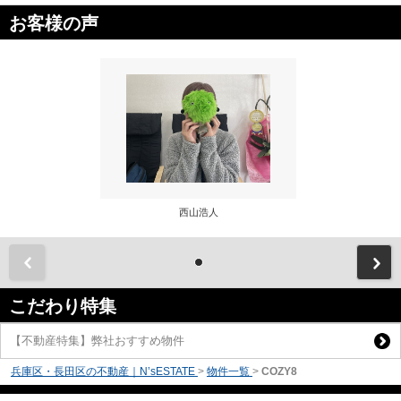
お客様の声
西山浩人
前
こだわり特集
【不動産特集】弊社おすすめ物件
兵庫区・長田区の不動産｜N’sESTATE
>
物件一覧
>
COZY8