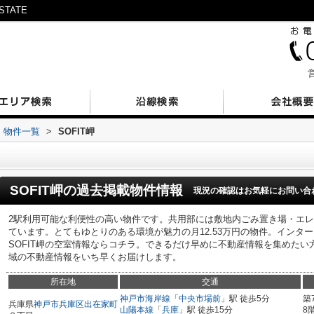
TATE
営
物件一覧
>
SOFIT岬
SOFIT岬
の過去掲載物件情報
現況の確認はお気軽にお問い合
2駅利用可能な利便性の高い物件です。共用部には敷地内ごみ置き場・エ
ています。とてもゆとりのある環境が魅力の月12.53万円の物件。インタ
SOFIT岬の空室情報ならコチラ。できるだけ早めに不動産情報を集めた
域の不動産情報をいち早くお届けします。
所在地
交通
神戸市海岸線
「
中央市場前
」駅 徒歩5分
築
兵庫県
神戸市兵庫区
出在家町
山陽本線
「
兵庫
」駅 徒歩15分
8