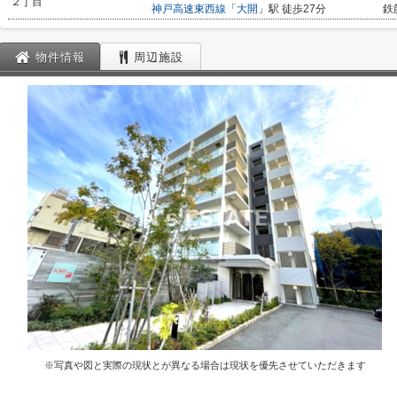
２丁目
神戸高速東西線
「
大開
」駅 徒歩27分
鉄
物件情報
周辺施設
※写真や図と実際の現状とが異なる場合は現状を優先させていただきます