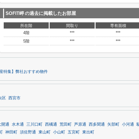
SOFIT岬
の過去に掲載したお部屋
所在階
間取り
専有面積
4階
***
***
5階
***
***
産特集】弊社おすすめ物件
央区
西宮市
大開通
水木通
三川口町
西橘通
荒田町
芦原通
西多聞通
矢部町
小河通
町
神田町
須佐野通
東山町
小山町
五宮町
東出町