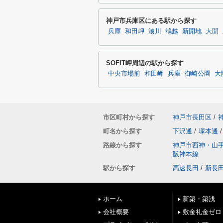
神戸市兵庫区にある駅から探す
兵庫
和田岬
湊川
鵯越
新開地
大開
SOFIT岬周辺の駅から探す
中央市場前
和田岬
兵庫
御崎公園
大
市区町村から探す
神戸市長田区
/
町名から探す
下沢通
/
塚本通
/
路線から探す
神戸市西神・山
阪神本線
駅から探す
高速長田
/
新長
ホーム
新築・築浅
会社概要
敷金礼金ゼロ