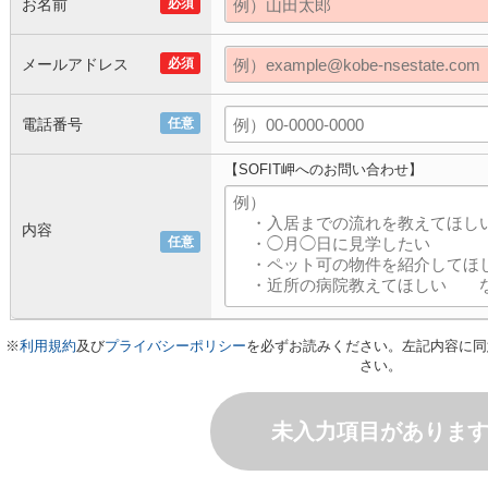
お名前
必須
メールアドレス
必須
電話番号
任意
【SOFIT岬へのお問い合わせ】
内容
任意
※
利用規約
及び
プライバシーポリシー
を必ずお読みください。左記内容に同
さい。
未入力項目がありま