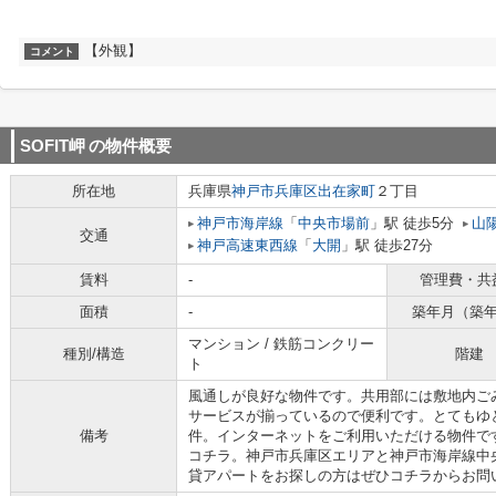
【外観】
コメント
SOFIT岬
の物件概要
所在地
兵庫県
神戸市兵庫区
出在家町
２丁目
神戸市海岸線
「
中央市場前
」駅 徒歩5分
山
交通
神戸高速東西線
「
大開
」駅 徒歩27分
賃料
-
管理費・共
面積
-
築年月（築
マンション / 鉄筋コンクリー
種別/構造
階建
ト
風通しが良好な物件です。共用部には敷地内ご
サービスが揃っているので便利です。とてもゆと
備考
件。インターネットをご利用いただける物件です
コチラ。神戸市兵庫区エリアと神戸市海岸線中
貸アパートをお探しの方はぜひコチラからお問