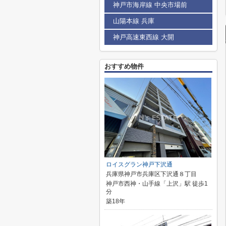
神戸市海岸線 中央市場前
山陽本線 兵庫
神戸高速東西線 大開
おすすめ物件
ロイスグラン神戸下沢通
兵庫県神戸市兵庫区下沢通８丁目
神戸市西神・山手線「上沢」駅 徒歩1
分
築18年