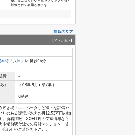
※ご覧になりたい写真をクリックすると
拡大されて表示されます。
情報の見方
【マンション】
陽本線
「
兵庫
」駅 徒歩15分
益費
-
年数）
2018年 9月 ( 築7年 )
8階建
み置き場・エレベータなど様々な設備や
りのある環境が魅力の月12.53万円の物
。新着情報：SOFIT岬の空室情報なら
央市場前駅付近での賃貸マンション、賃
い合わせやご連絡を下さい。