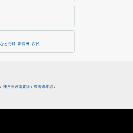
なと元町
新長田
西代
/
神戸高速南北線
/
東海道本線
/
E