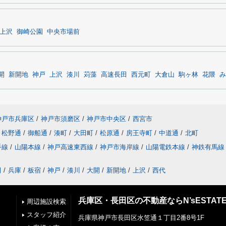
上沢
御崎公園
中央市場前
開
新開地
神戸
上沢
湊川
苅藻
高速長田
西元町
大倉山
駒ヶ林
花隈
み
神戸市兵庫区
/
神戸市須磨区
/
神戸市中央区
/
西宮市
松野通
/
御船通
/
湊町
/
大田町
/
松原通
/
房王寺町
/
中道通
/
北町
手線
/
山陽本線
/
神戸高速東西線
/
神戸市海岸線
/
山陽電鉄本線
/
神鉄有馬線
田
/
兵庫
/
板宿
/
神戸
/
湊川
/
大開
/
新開地
/
上沢
/
西代
兵庫区・長田区の不動産ならN’sESTAT
周辺施設検索
スタッフ紹介
兵庫県神戸市長田区水笠通１丁目2番8号1F