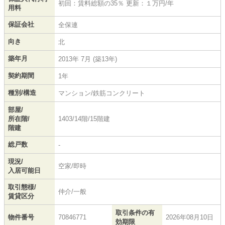
初回：賃料総額の35％ 更新：１万円/年
用料
保証会社
全保連
向き
北
築年月
2013年 7月 (築13年)
契約期間
1年
種別/構造
マンション/鉄筋コンクリート
部屋/
所在階/
1403/14階/15階建
階建
総戸数
-
現況/
空家/即時
入居可能日
取引態様/
仲介/一般
賃貸区分
取引条件の有
物件番号
70846771
2026年08月10日
効期限