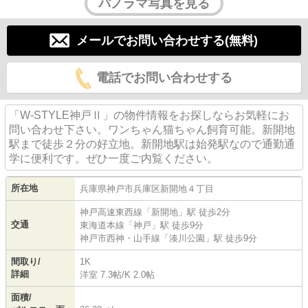
パノラマ写真を見る
メールでお問い合わせする(無料)
電話でお問い合わせする
「W-STYLE神戸Ⅱ」の物件情報をお探しならお気軽にお
問い合わせ下さい。ワンちゃん猫ちゃん飼育可能。新開地
駅まで徒歩２分の好立地。新開地駅は始発駅なので通勤通
学に便利です。ぜひ一度ご内覧ください。
所在地
兵庫県
神戸市兵庫区
新開地
４丁目
神戸高速東西線
「
新開地
」駅 徒歩2分
交通
東海道本線
「
神戸
」駅 徒歩9分
神戸市西神・山手線
「
湊川公園
」駅 徒歩9分
間取り/
1K
詳細
洋室 7.3帖
/
K 2.0帖
面積/