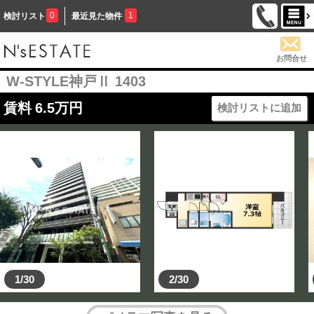
0
1
検討リスト
最近見た物件
お問合せ
W-STYLE神戸Ⅱ 1403
賃料
6.5
万円
検討リストに追加
1/30
2/30