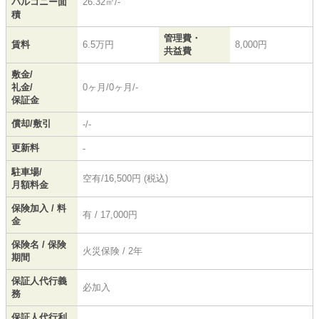
バルコニー面
26.32㎡/-
積
管理費・
賃料
6.5万円
8,000円
共益費
敷金/
礼金/
0ヶ月/0ヶ月/-
保証金
償却/敷引
-/-
更新料
-
駐車場/
空有/16,500円 (税込)
月額料金
保険加入 / 料
有 / 17,000円
金
保険名 / 保険
火災保険 / 2年
期間
保証人代行義
必加入
務
保証人代行利