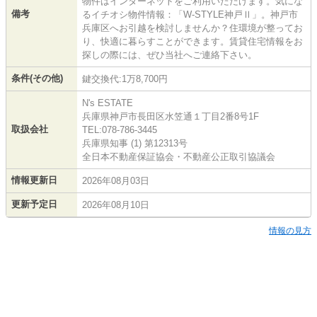
物件はインターネットをご利用いただけます。気にな
備考
るイチオシ物件情報：「W-STYLE神戸Ⅱ」。神戸市
兵庫区へお引越を検討しませんか？住環境が整ってお
り、快適に暮らすことができます。賃貸住宅情報をお
探しの際には、ぜひ当社へご連絡下さい。
条件(その他)
鍵交換代:1万8,700円
N's ESTATE
兵庫県神戸市長田区水笠通１丁目2番8号1F
取扱会社
TEL:078-786-3445
兵庫県知事 (1) 第12313号
全日本不動産保証協会・不動産公正取引協議会
情報更新日
2026年08月03日
更新予定日
2026年08月10日
情報の見方