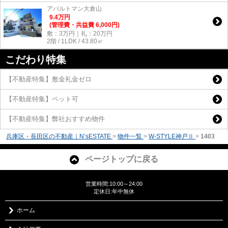
アパルトマン大倉山
9.4
万
円
(管理費・共益費 6,000円)
敷：3万円｜礼：20万円
2階 / 1LDK / 43.80㎡
こだわり特集
【不動産特集】敷金礼金ゼロ
【不動産特集】ペット可
【不動産特集】弊社おすすめ物件
兵庫区・長田区の不動産｜N’sESTATE
>
物件一覧
>
W-STYLE神戸Ⅱ
>
1403
ページトップに戻る
営業時間:10:00～24:00
定休日:年中無休
ホーム