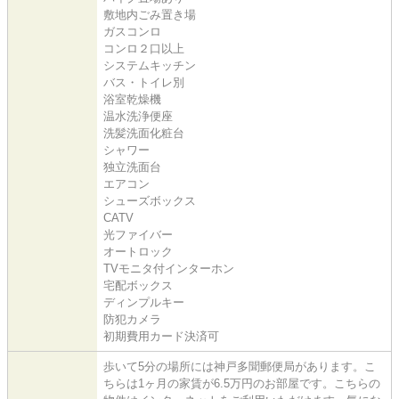
敷地内ごみ置き場
ガスコンロ
コンロ２口以上
システムキッチン
バス・トイレ別
浴室乾燥機
温水洗浄便座
洗髪洗面化粧台
シャワー
独立洗面台
エアコン
シューズボックス
CATV
光ファイバー
オートロック
TVモニタ付インターホン
宅配ボックス
ディンプルキー
防犯カメラ
初期費用カード決済可
歩いて5分の場所には神戸多聞郵便局があります。こ
ちらは1ヶ月の家賃が6.5万円のお部屋です。こちらの