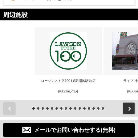
周辺施設
ローソンストア100 LS新開地駅前店
ライフ 
約122m／2分
約506
前
メールでお問い合わせする(無料)