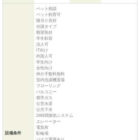
ペット相談
ペット飼育可
陽当り良好
分譲タイプ
眺望良好
学生歓迎
法人可
IT向け
外国人可
学生向け
女性向け
仲介手数料無料
室内洗濯機置場
フローリング
バルコニー
都市ガス
公営水道
公共下水
24時間換気システム
エレベーター
電気有
設備条件
駐輪場
バイク置場あり