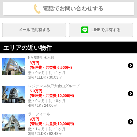
電話でお問い合わせする
メールで共有する
LINEで共有する
エリアの近い物件
KMS新生水木通
8
万
円
(管理費・共益費 6,500円)
敷：0ヶ月｜礼：1ヶ月
3階 / 1LDK / 30.03㎡
レジデンス神戸大倉山グルーブ
5.9
万
円
(管理費・共益費 10,000円)
敷：0ヶ月｜礼：0ヶ月
4階 / 1K / 24.00㎡
ラ・フィーネ
9
万
円
(管理費・共益費 10,000円)
敷：1ヶ月｜礼：1ヶ月
3階 / 2LDK / 62.48㎡