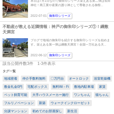
本日は7月1日なので御朱印シリーズ栄えある第二弾は長田
神社！商工業や産業の護り神として尊敬される御祭...
2022-07-01
御朱印シリーズ
不動産が教える近隣情報：神戸の御朱印シリーズ①！綱敷
天満宮
ブログで地域の御朱印を紹介する御朱印シリーズを始めま
す。栄えある第一弾は綱敷天満宮！全国一万社ある天...
2022-06-12
御朱印シリーズ
該当公開件数
3
件
1-3
件表示
タグ一覧
地域密着
仲介手数料無料
〇万円台
オートロック
浴室乾燥機
敷金礼金0円
宅配ボックス
無料Wi－Fi
敷地内駐車場
家賃
ペット飼育可能
大手ハウスメーカー施行
ワンちゃん
猫ちゃん
フルリノベーション
新築
ウォークインクローゼット
分譲マンション
初めてのお部屋探し
新生活