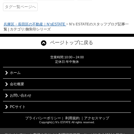
タグ一覧ページへ
兵庫区・長田区の不動産｜N’sESTATE
>
N's ESTATEのスタッフブログ記事一
覧 | カテゴリ:御朱印シリーズ
ページトップに戻る
営業時間:10:00～24:00
定休日:年中無休
ホーム
会社概要
お問い合わせ
PCサイト
プライバシーポリシー
利用規約
｜アクセスマップ
｜
Copyright(c) N's ESTATE All rights reserved.