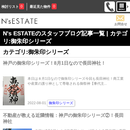
0
0
検討リスト
最近見た物件
お問合せ
N's ESTATEのスタッフブログ記事一覧 | カテゴ
リ:御朱印シリーズ
カテゴリ:御朱印シリーズ
神戸の御朱印シリーズ！8月1日なので長田神社！
本日は８月1日なので御朱印シリーズ今回も長田神社！商工業
や産業の護り神として尊敬される御祭神【事代主...
2022-08-01
御朱印シリーズ
不動産が教える近隣情報：神戸の御朱印シリーズ②！長田
神社