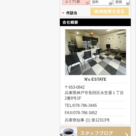
エリア| 駅
賃料
面積
-
件該当
N's ESTATE
〒653-0842
兵庫県神戸市長田区水笠通１丁目
2番8号1F
TEL/078-786-3445
FAX/078-786-3452
兵庫県知事 (1) 第12313号