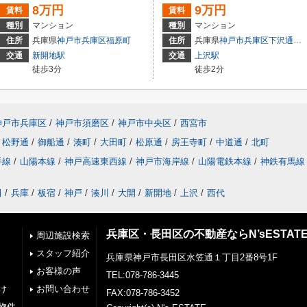
8万円
9万円
賃料
賃料
種別
マンション
種別
マンション
住所
兵庫県
神戸市兵庫区
福原町
住所
兵庫県
神戸市兵庫区
下沢通
７
交通
新開地駅
交通
上沢駅
徒歩3分
徒歩2分
神戸市兵庫区
/
神戸市須磨区
/
神戸市中央区
/
西宮市
松野通
/
御船通
/
湊町
/
大田町
/
松原通
/
房王寺町
/
中道通
/
北町
手線
/
山陽本線
/
神戸高速東西線
/
神戸市海岸線
/
山陽電鉄本線
/
神鉄有馬線
田
/
兵庫
/
板宿
/
神戸
/
湊川
/
大開
/
新開地
/
上沢
/
西代
兵庫区・長田区の不動産ならN’sESTAT
周辺施設検索
スタッフ紹介
兵庫県神戸市長田区水笠通１丁目2番8号1F
お客様の声
TEL:078-786-3445
け
お問い合わせ
FAX:078-786-3452
物件