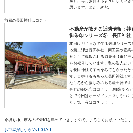
望）。毎月参拝するようにしていき
思います。また、網敷...
前回の長田神社はコチラ
不動産が教える近隣情報：神
御朱印シリーズ②！長田神社
本日は7月1日なので御朱印シリーズ
る第二弾は長田神社！商工業や産業
神として尊敬される御祭神【事代主
をお祀りしています。私の浩人とい
は長田神社で字画をみてもらったそ
す。宮参りももちろん長田神社です
なころから親しみのある産土神です
神社の御朱印はコチラ！3種類ある
とで今回はオーソドックスなやつに
た。第一弾はコチラ！ ...
今後も神戸市内の御朱印を集めていきますので、よろしくお願いいたしま
お部屋探しならN's ESTATE