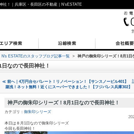
社！｜兵庫区・長田区の不動産｜N’sESTATE
営
N's ESTATEのスタッフブログ記事一覧
>
神戸の御朱印シリーズ！8月1日
1日なので長田神社！
≪ 前へ｜4万円台セパレート！リノベーション！【サンスノービル401】
築浅！ネット無料！近くにスーパーできました！【フジパレス兵庫302】
神戸の御朱印シリーズ！8月1日なので長田神社！
カテゴリ：
御朱印シリーズ
20
本日は８月1日なので御朱印シリーズ
今回も長田神社！