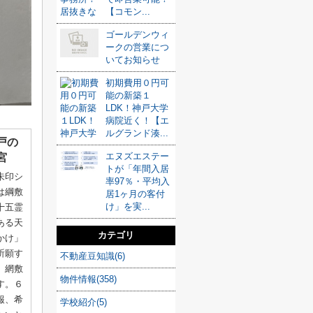
【コモン...
ゴールデンウィ
ークの営業につ
いてお知らせ
初期費用０円可
能の新築１
LDK！神戸大学
病院近く！【エ
ルグランド湊...
戸の
エヌズエステー
宮
トが「年間入居
朱印シ
率97％・平均入
は綱敷
居1ヶ月の客付
け」を実...
十五霊
ある天
カテゴリ
かけ」
祈願す
不動産豆知識(6)
。網敷
物件情報(358)
す。６
報、希
学校紹介(5)