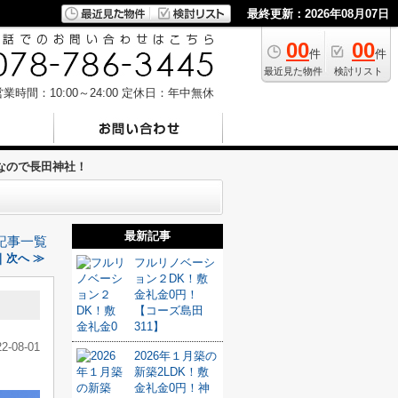
最終更新：2026年08月07日
00
00
件
件
最近見た物件
検討リスト
業時間：10:00～24:00
定休日：年中無休
なので長田神社！
最新記事
記事一覧
｜次へ ≫
フルリノベーシ
ョン２DK！敷
金礼金0円！
【コーズ島田
311】
22-08-01
2026年１月築の
新築2LDK！敷
金礼金0円！神