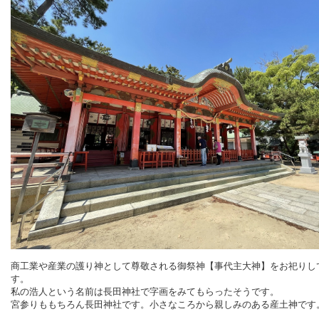
商工業や産業の護り神として尊敬される御祭神【事代主大神】をお祀りし
す。
私の浩人という名前は長田神社で字画をみてもらったそうです。
宮参りももちろん長田神社です。小さなころから親しみのある産土神です