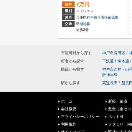
7万円
賃料
種別
マンション
住所
兵庫県
神戸市兵庫区
福原町
交通
新開地駅
徒歩3分
市区町村から探す
神戸市長田区
/
町名から探す
下沢通
/
塚本通
/
路線から探す
神戸市西神・山
阪神本線
駅から探す
高速長田
/
新長
ホーム
新築・築浅
会社概要
敷金礼金ゼロ
プライバシーポリシー
ペット可
利用規約
ファミリー向
サイトマップ
弊社おすすめ