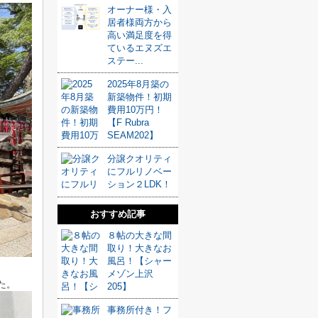
オーナー様・入
居者様両方から
高い満足度を得
ているエヌズエ
ステー...
2025年8月築の
新築物件！初期
費用10万円！
【F Rubra
SEAM202】
分譲クオリティ
にフルリノベー
ション２LDK！
おすすめ記事
８帖の大きな間
取り！大きなお
風呂！【シャー
メゾン上沢
た。
205】
事務所付き！フ