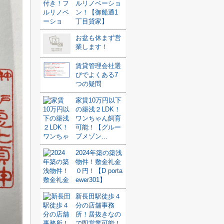
ルリノベーショ
ン！【御船通1
丁目貸家】
お盆も休まず営
業します！
賃貸管理会社選
びでよくある7
つの疑問
家賃10万円以下
の築浅２LDK！
ワンちゃん飼育
可能！【グルー
ブメゾン...
2024年築の築浅
物件！敷金礼金
０円！【D porta
ewer301】
新長田駅徒歩４
分の店舗事務
所！居抜きなの
で即営業可能！