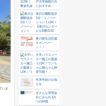
戸大学病院の方
におすすめ...
湊川公園駅徒歩
2分！リノベー
ション１LDK！
【湊川センター
ビルB棟313】
春の新生活応援
キャンペー
ン！！
大手ハウスメー
カー施工の新築
１LDK！ワンち
ゃん猫ちゃん飼
育可能！...
年末年始のお知
らせ
ていま
ずさんな管理会
社にみられる6
。
つの特徴