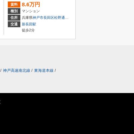
8.6万円
賃料
種別
マンション
丁目
住所
兵庫県
神戸市長田区
松野通
２丁目
交通
新長田駅
徒歩2分
/
神戸高速南北線
/
東海道本線
/
E