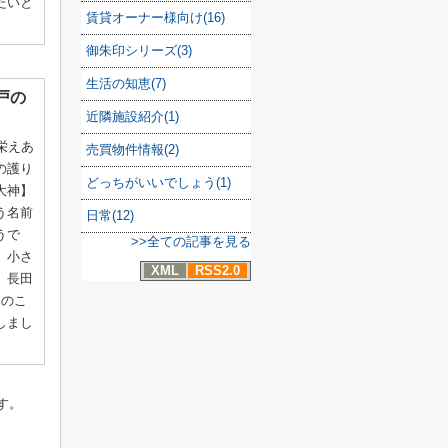
たいと
賃貸オーナー様向け(16)
御朱印シリーズ(3)
生活の知恵(7)
戸の
近隣施設紹介(1)
栄えあ
売買物件情報(2)
の護り
どっちがいいでしょう(1)
大神】
う名前
日常(12)
うで
>>全ての記事を見る
。小さ
XML
RSS2.0
。長田
とのこ
しまし
す。