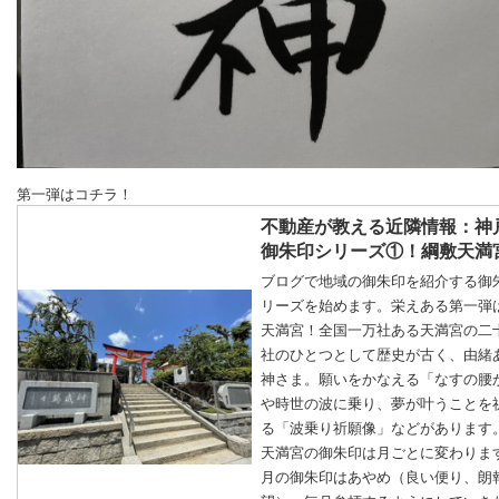
第一弾はコチラ！
不動産が教える近隣情報：神
御朱印シリーズ①！綱敷天満
ブログで地域の御朱印を紹介する御
リーズを始めます。栄えある第一弾
天満宮！全国一万社ある天満宮の二
社のひとつとして歴史が古く、由緒
神さま。願いをかなえる「なすの腰
や時世の波に乗り、夢が叶うことを
る「波乗り祈願像」などがあります
天満宮の御朱印は月ごとに変わりま
月の御朱印はあやめ（良い便り、朗