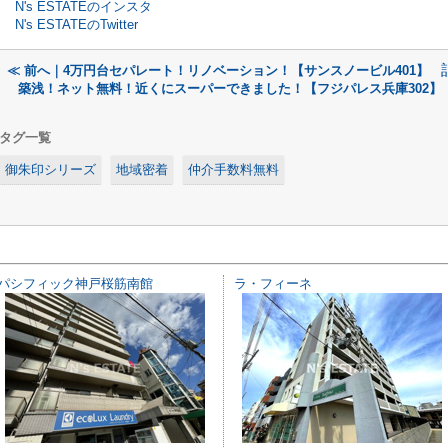
N's ESTATEのインスタ
N's ESTATEのTwitter
≪ 前へ｜4万円台セパレート！リノベーション！【サンスノービル401】
築浅！ネット無料！近くにスーパーできました！【フジパレス兵庫302】
タグ一覧
御朱印シリーズ
地域密着
仲介手数料無料
パシフィック神戸桜筋南館
ラ・フィーネ