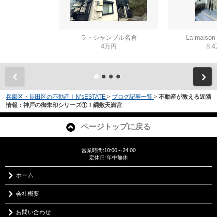
ラ・シャンブル名倉
La mais
4万円
8.
兵庫区・長田区の不動産｜N’sESTATE
>
ブログ記事一覧
>
不動産が教える近隣
情報：神戸の御朱印シリーズ①！綱敷天満宮
ページトップに戻る
営業時間:10:00～24:00
定休日:年中無休
ホーム
会社概要
お問い合わせ