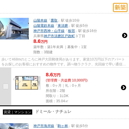
山陽本線
「
鷹取
」駅 徒歩10分
山陽電鉄本線
「
東須磨
」駅 徒歩5分
神戸市西神・山手線
「
板宿
」駅 徒歩16分
兵庫県
神戸市須磨区
戸政町
３丁目
8.6
万円
築年数：築1年未満 ｜募集中：
1室
階数：3階建
歩いて468mのところに神戸大田郵便局があります。家賃10万円以下のアパート
をお探しのお客様におすすめの物件です。調べ物ラクラク、光回線で早い通信速
度でパソコンが使用できます。...
8.6
万
円
(管理費・共益費 10,000円)
敷：0ヶ月｜礼：0ヶ月
所在階：2階
間取り：1LDK
面積：35.04㎡
ドミール・ナチュレ
賃貸｜マンション
神戸市海岸線
「
駒ヶ林
」駅 徒歩5分