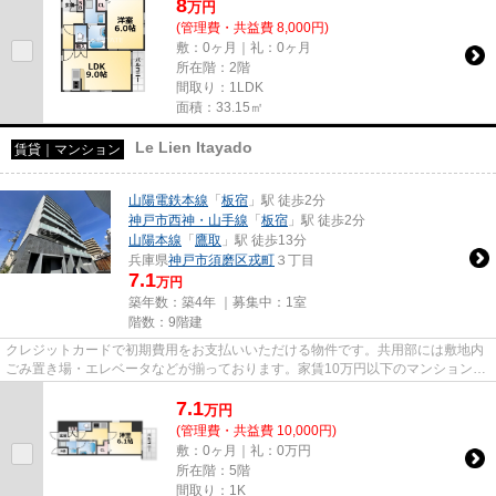
8
万
円
(管理費・共益費 8,000円)
敷：0ヶ月｜礼：0ヶ月
所在階：2階
間取り：1LDK
面積：33.15㎡
Le Lien Itayado
賃貸｜マンション
山陽電鉄本線
「
板宿
」駅 徒歩2分
神戸市西神・山手線
「
板宿
」駅 徒歩2分
山陽本線
「
鷹取
」駅 徒歩13分
兵庫県
神戸市須磨区
戎町
３丁目
7.1
万円
築年数：築4年 ｜募集中：
1室
階数：9階建
クレジットカードで初期費用をお支払いいただける物件です。共用部には敷地内
ごみ置き場・エレベータなどが揃っております。家賃10万円以下のマンションを
お探しのお客様におすすめで...
7.1
万
円
(管理費・共益費 10,000円)
敷：0ヶ月｜礼：0万円
所在階：5階
間取り：1K