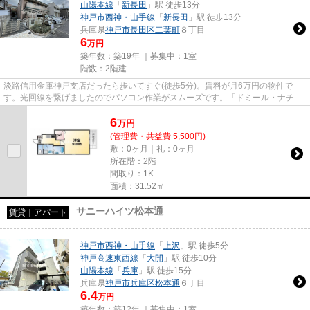
山陽本線
「
新長田
」駅 徒歩13分
神戸市西神・山手線
「
新長田
」駅 徒歩13分
兵庫県
神戸市長田区
二葉町
８丁目
6
万円
築年数：築19年 ｜募集中：
1室
階数：2階建
淡路信用金庫神戸支店だったら歩いてすぐ(徒歩5分)。賃料が月6万円の物件で
す。光回線を繋げましたのでパソコン作業がスムーズです。「ドミール・ナチュ
レ」の物件情報をお探しならお...
6
万
円
(管理費・共益費 5,500円)
敷：0ヶ月｜礼：0ヶ月
所在階：2階
間取り：1K
面積：31.52㎡
サニーハイツ松本通
賃貸｜アパート
神戸市西神・山手線
「
上沢
」駅 徒歩5分
神戸高速東西線
「
大開
」駅 徒歩10分
山陽本線
「
兵庫
」駅 徒歩15分
兵庫県
神戸市兵庫区
松本通
６丁目
6.4
万円
築年数：築12年 ｜募集中：
1室