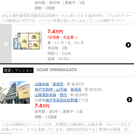
築年数：築30年 ｜募集中：
1室
階数：2階建
みなと銀行板宿支店板宿北出張所だったら歩いてすぐ(徒歩4分)。こちらのアパー
トの家賃は7.4万です。パソコン作業が多い方にはもってこいの物件アパート、光
回線導入済み。当社イチオ...
7.4
万
円
(管理費・共益費 -)
敷：1ヶ月｜礼：0ヶ月
所在階：2階
間取り：2LDK
面積：43.00㎡
SOAR SHINNAGATA
賃貸｜マンション
山陽本線
「
新長田
」駅 徒歩2分
神戸市西神・山手線
「
新長田
」駅 徒歩2分
山陽電鉄本線
「
西代
」駅 徒歩9分
兵庫県
神戸市長田区
松野通
２丁目
7.4
万円
築年数：築5年 ｜募集中：
1室
階数：11階建
こちらの物件はマンションです。共用部には敷地内ごみ置き場・エレベータなど
が揃っており、とても充実しています。賃料10万円以下をご希望のお客様、ぜひ