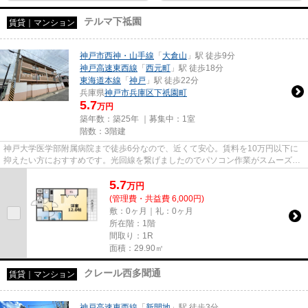
テルマ下祗園
賃貸｜マンション
神戸市西神・山手線
「
大倉山
」駅 徒歩9分
神戸高速東西線
「
西元町
」駅 徒歩18分
東海道本線
「
神戸
」駅 徒歩22分
兵庫県
神戸市兵庫区
下祇園町
5.7
万円
築年数：築25年 ｜募集中：
1室
階数：3階建
神戸大学医学部附属病院まで徒歩6分なので、近くて安心。賃料を10万円以下に
抑えたい方におすすめです。光回線を繋げましたのでパソコン作業がスムーズで
す。「テルマ下祗園」の物件情...
5.7
万
円
(管理費・共益費 6,000円)
敷：0ヶ月｜礼：0ヶ月
所在階：1階
間取り：1R
面積：29.90㎡
クレール西多聞通
賃貸｜マンション
神戸高速東西線
「
新開地
」駅 徒歩3分