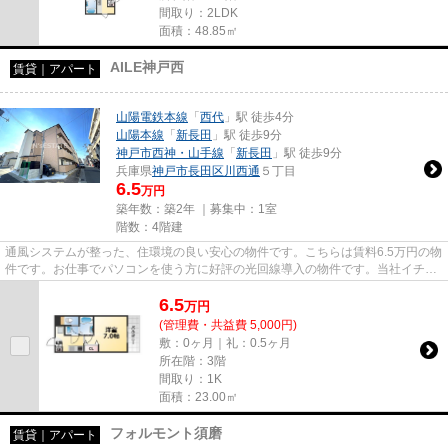
間取り：2LDK
面積：48.85㎡
AILE神戸西
賃貸｜アパート
山陽電鉄本線
「
西代
」駅 徒歩4分
山陽本線
「
新長田
」駅 徒歩9分
神戸市西神・山手線
「
新長田
」駅 徒歩9分
兵庫県
神戸市長田区
川西通
５丁目
6.5
万円
築年数：築2年 ｜募集中：
1室
階数：4階建
通風システムが整った、住環境の良い安心の物件です。こちらは賃料6.5万円の物
件です。お仕事でパソコンを使う方に好評の光回線導入の物件です。当社イチオ
シの物件の「AILE神戸西」。...
6.5
万
円
(管理費・共益費 5,000円)
敷：0ヶ月｜礼：0.5ヶ月
所在階：3階
間取り：1K
面積：23.00㎡
フォルモント須磨
賃貸｜アパート