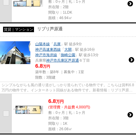
敷：0ヶ月｜礼：1ヶ月
所在階：2階
間取り：1LDK
面積：46.94㎡
リブリ芦原通
賃貸｜マンション
山陽本線
「
兵庫
」駅 徒歩9分
神戸高速東西線
「
大開
」駅 徒歩16分
神戸市海岸線
「
御崎公園
」駅 徒歩13分
兵庫県
神戸市兵庫区
芦原通
６丁目
6.8
万円
築年数：築8年 ｜募集中：
1室
階数：3階建
シンプルながらも風の通り道がしっかり造られている物件です。こちらは賃料6.8
万円の物件です。インターネット回線がある物件です。新着情報：リブリ芦原通
の空室情報ならコチラ。神戸...
6.8
万
円
(管理費・共益費 4,000円)
敷：0ヶ月｜礼：1ヶ月
所在階：3階
間取り：1K
面積：26.08㎡