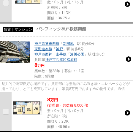
敷：0ヶ月｜礼：1ヶ月
所在階：7階
間取り：1LDK
面積：36.75㎡
パシフィック神戸桜筋南館
賃貸｜マンション
神戸高速東西線
「
新開地
」駅 徒歩3分
東海道本線
「
神戸
」駅 徒歩8分
神戸市西神・山手線
「
湊川公園
」駅 徒歩6分
兵庫県
神戸市兵庫区
福原町
8
万円
築年数：築28年 ｜募集中：
1室
階数：9階建
魅力的で眺望良好な場所です。共用部には敷地内ごみ置き場・エレベータなどが
揃っており、とても充実しています。家賃8万円でおすすめの物件です。通信速
度が速く時間も節約できる光回...
8
万
円
(管理費・共益費 8,000円)
敷：0ヶ月｜礼：0ヶ月
所在階：2階
間取り：2DK
面積：48.96㎡