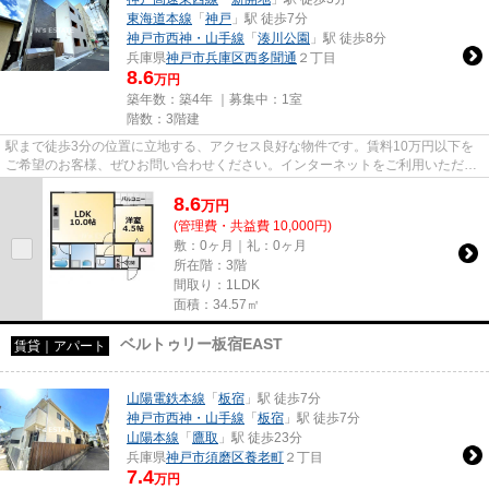
東海道本線
「
神戸
」駅 徒歩7分
神戸市西神・山手線
「
湊川公園
」駅 徒歩8分
兵庫県
神戸市兵庫区
西多聞通
２丁目
8.6
万円
築年数：築4年 ｜募集中：
1室
階数：3階建
駅まで徒歩3分の位置に立地する、アクセス良好な物件です。賃料10万円以下を
ご希望のお客様、ぜひお問い合わせください。インターネットをご利用いただけ
ます。こだわりポイント満載の...
8.6
万
円
(管理費・共益費 10,000円)
敷：0ヶ月｜礼：0ヶ月
所在階：3階
間取り：1LDK
面積：34.57㎡
ベルトゥリー板宿EAST
賃貸｜アパート
山陽電鉄本線
「
板宿
」駅 徒歩7分
神戸市西神・山手線
「
板宿
」駅 徒歩7分
山陽本線
「
鷹取
」駅 徒歩23分
兵庫県
神戸市須磨区
養老町
２丁目
7.4
万円