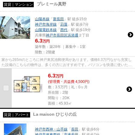
プレミール真野
賃貸｜マンション
山陽本線
「
新長田
」駅 徒歩15分
神戸市海岸線
「
苅藻
」駅 徒歩7分
山陽電鉄本線
「
西代
」駅 徒歩19分
兵庫県
神戸市長田区
浜添通
２丁目
6.3
万円
築年数：築28年 ｜募集中：
1室
階数：2階建
家から265mのところに神戸東尻池郵便局があります。価格6.3万円ながら充実し
た設備のこちらの物件は、多くの方におすすめです。パソコンを快適に使いたい
方に、光回線を繋いでいる物件...
6.3
万
円
(管理費・共益費 4,500円)
敷：3.5万円｜礼：0ヶ月
所在階：2階
間取り：2DK
面積：45.93㎡
La maison ひじりの丘
賃貸｜アパート
神戸市西神・山手線
「
長田
」駅 徒歩6分
神戸高速東西線
「
高速長田
」駅 徒歩7分