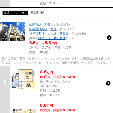
面積：25.41㎡
REGINA
賃貸｜マンション
山陽本線
「
新長田
」駅 徒歩2分
山陽電鉄本線
「
西代
」駅 徒歩7分
神戸市西神・山手線
「
新長田
」駅 徒歩2分
兵庫県
神戸市長田区
松野通
２丁目
8.6
8.8
万円～
万円
築年数：築17年 ｜募集中：
2室
階数：10階建
豊かな自然が豊富にあるのは大型タウンの中だからです。共用部には敷地内ごみ
置き場・エレベータなどが揃っております。価格8.6万円ながら充実した設備のこ
ちらの物件は、多くの方にお...
8.6
万
円
(管理費・共益費 8,000円)
敷：0ヶ月｜礼：1ヶ月
所在階：2階
間取り：1LDK
面積：36.02㎡
8.8
万
円
(管理費・共益費 8,000円)