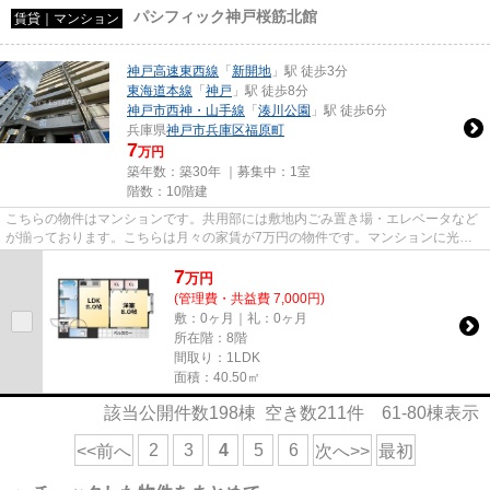
パシフィック神戸桜筋北館
賃貸｜マンション
神戸高速東西線
「
新開地
」駅 徒歩3分
東海道本線
「
神戸
」駅 徒歩8分
神戸市西神・山手線
「
湊川公園
」駅 徒歩6分
兵庫県
神戸市兵庫区
福原町
7
万円
築年数：築30年 ｜募集中：
1室
階数：10階建
こちらの物件はマンションです。共用部には敷地内ごみ置き場・エレベータなど
が揃っております。こちらは月々の家賃が7万円の物件です。マンションに光回
線を繋いでパソコンを使いやす...
7
万
円
(管理費・共益費 7,000円)
敷：0ヶ月｜礼：0ヶ月
所在階：8階
間取り：1LDK
面積：40.50㎡
該当公開件数
198
棟 空き数
211
件
61-80
棟表示
2
3
4
5
6
<<前へ
次へ>>
最初