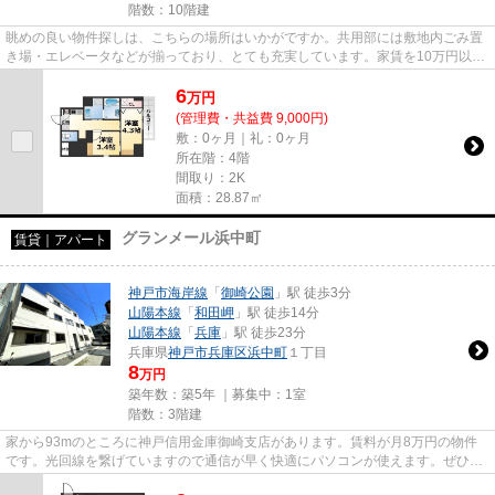
階数：10階建
眺めの良い物件探しは、こちらの場所はいかがですか。共用部には敷地内ごみ置
き場・エレベータなどが揃っており、とても充実しています。家賃を10万円以下
に抑えることができます。光...
6
万
円
(管理費・共益費 9,000円)
敷：0ヶ月｜礼：0ヶ月
所在階：4階
間取り：2K
面積：28.87㎡
グランメール浜中町
賃貸｜アパート
神戸市海岸線
「
御崎公園
」駅 徒歩3分
山陽本線
「
和田岬
」駅 徒歩14分
山陽本線
「
兵庫
」駅 徒歩23分
兵庫県
神戸市兵庫区
浜中町
１丁目
8
万円
築年数：築5年 ｜募集中：
1室
階数：3階建
家から93mのところに神戸信用金庫御崎支店があります。賃料が月8万円の物件
です。光回線を繋げていますので通信が早く快適にパソコンが使えます。ぜひ一
度見ていただきたい、「グラン...