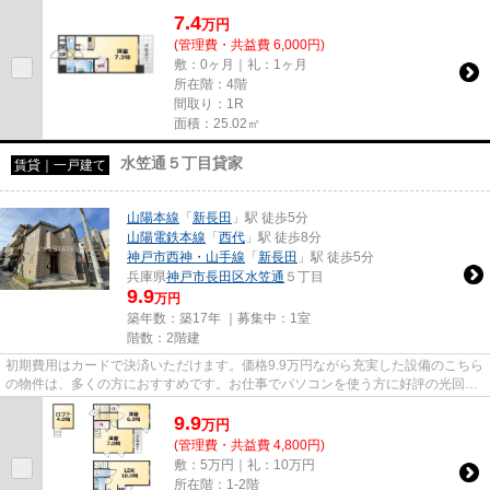
お問い合わせください。お仕...
7.4
万
円
(管理費・共益費 6,000円)
敷：0ヶ月｜礼：1ヶ月
所在階：4階
間取り：1R
面積：25.02㎡
水笠通５丁目貸家
賃貸｜一戸建て
山陽本線
「
新長田
」駅 徒歩5分
山陽電鉄本線
「
西代
」駅 徒歩8分
神戸市西神・山手線
「
新長田
」駅 徒歩5分
兵庫県
神戸市長田区
水笠通
５丁目
9.9
万円
築年数：築17年 ｜募集中：
1室
階数：2階建
初期費用はカードで決済いただけます。価格9.9万円ながら充実した設備のこちら
の物件は、多くの方におすすめです。お仕事でパソコンを使う方に好評の光回線
導入の物件です。「水笠通5...
9.9
万
円
(管理費・共益費 4,800円)
敷：5万円｜礼：10万円
所在階：1-2階