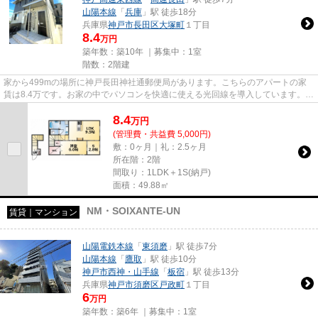
山陽本線
「
兵庫
」駅 徒歩18分
兵庫県
神戸市長田区
大塚町
１丁目
8.4
万円
築年数：築10年 ｜募集中：
1室
階数：2階建
家から499mの場所に神戸長田神社通郵便局があります。こちらのアパートの家
賃は8.4万です。お家の中でパソコンを快適に使える光回線を導入しています。
「La maison ひじりの丘」のここ...
8.4
万
円
(管理費・共益費 5,000円)
敷：0ヶ月｜礼：2.5ヶ月
所在階：2階
間取り：1LDK＋1S(納戸)
面積：49.88㎡
NM・SOIXANTE-UN
賃貸｜マンション
山陽電鉄本線
「
東須磨
」駅 徒歩7分
山陽本線
「
鷹取
」駅 徒歩10分
神戸市西神・山手線
「
板宿
」駅 徒歩13分
兵庫県
神戸市須磨区
戸政町
１丁目
6
万円
築年数：築6年 ｜募集中：
1室