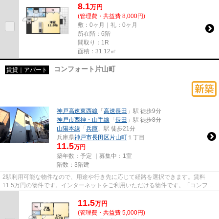
8.1
万
円
(管理費・共益費 8,000円)
敷：0ヶ月｜礼：0ヶ月
所在階：6階
間取り：1R
面積：31.12㎡
コンフォート片山町
賃貸｜アパート
神戸高速東西線
「
高速長田
」駅 徒歩9分
神戸市西神・山手線
「
長田
」駅 徒歩8分
山陽本線
「
兵庫
」駅 徒歩21分
兵庫県
神戸市長田区
片山町
１丁目
11.5
万円
築年数：予定 ｜募集中：
1室
階数：3階建
2駅利用可能な物件なので、用途や行き先に応じて経路を選択できます。賃料
11.5万円の物件です。インターネットをご利用いただける物件です。「コンフォ
ート片山町」のここがイチオシ。...
11.5
万
円
(管理費・共益費 5,000円)