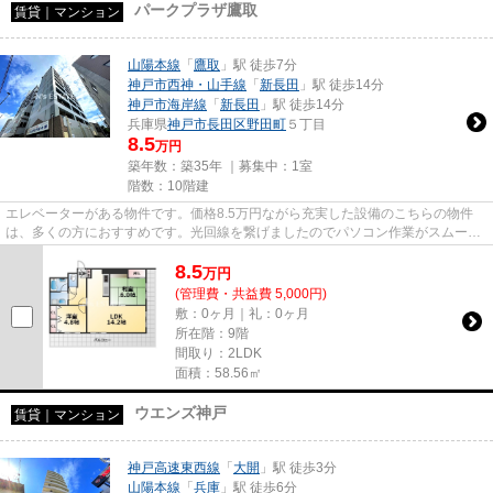
パークプラザ鷹取
賃貸｜マンション
山陽本線
「
鷹取
」駅 徒歩7分
神戸市西神・山手線
「
新長田
」駅 徒歩14分
神戸市海岸線
「
新長田
」駅 徒歩14分
兵庫県
神戸市長田区
野田町
５丁目
8.5
万円
築年数：築35年 ｜募集中：
1室
階数：10階建
エレベーターがある物件です。価格8.5万円ながら充実した設備のこちらの物件
は、多くの方におすすめです。光回線を繋げましたのでパソコン作業がスムーズ
です。ぜひ一度見ていただきた...
8.5
万
円
(管理費・共益費 5,000円)
敷：0ヶ月｜礼：0ヶ月
所在階：9階
間取り：2LDK
面積：58.56㎡
ウエンズ神戸
賃貸｜マンション
神戸高速東西線
「
大開
」駅 徒歩3分
山陽本線
「
兵庫
」駅 徒歩6分