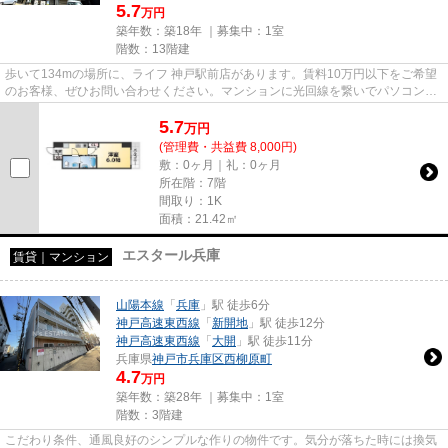
5.7
万円
築年数：築18年 ｜募集中：
1室
階数：13階建
歩いて134mの場所に、ライフ 神戸駅前店があります。賃料10万円以下をご希望
のお客様、ぜひお問い合わせください。マンションに光回線を繋いでパソコンを
使いやすくしました。こだわり...
5.7
万
円
(管理費・共益費 8,000円)
敷：0ヶ月｜礼：0ヶ月
所在階：7階
間取り：1K
面積：21.42㎡
エスタール兵庫
賃貸｜マンション
山陽本線
「
兵庫
」駅 徒歩6分
神戸高速東西線
「
新開地
」駅 徒歩12分
神戸高速東西線
「
大開
」駅 徒歩11分
兵庫県
神戸市兵庫区
西柳原町
4.7
万円
築年数：築28年 ｜募集中：
1室
階数：3階建
こだわり条件、通風良好のシンプルな作りの物件です。気分が落ちた時には換気