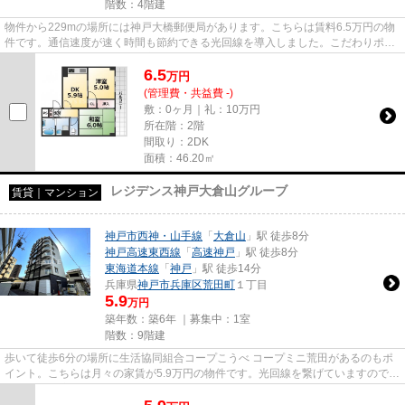
階数：4階建
物件から229mの場所には神戸大橋郵便局があります。こちらは賃料6.5万円の物
件です。通信速度が速く時間も節約できる光回線を導入しました。こだわりポイ
ント満載のホームAS1。神戸市...
6.5
万
円
(管理費・共益費 -)
敷：0ヶ月｜礼：10万円
所在階：2階
間取り：2DK
面積：46.20㎡
レジデンス神戸大倉山グルーブ
賃貸｜マンション
神戸市西神・山手線
「
大倉山
」駅 徒歩8分
神戸高速東西線
「
高速神戸
」駅 徒歩8分
東海道本線
「
神戸
」駅 徒歩14分
兵庫県
神戸市兵庫区
荒田町
１丁目
5.9
万円
築年数：築6年 ｜募集中：
1室
階数：9階建
歩いて徒歩6分の場所に生活協同組合コープこうべ コープミニ荒田があるのもポ
イント。こちらは月々の家賃が5.9万円の物件です。光回線を繋げていますので通
信が早く快適にパソコンが使...