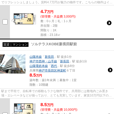
でリフレッシュしましょう。賃料4.7万円が魅力の物件です。こちらの物件はイン
ターネットをご利用いただけ...
4.7
万
円
(管理費・共益費 3,000円)
敷：0ヶ月｜礼：1ヶ月
所在階：2階
間取り：1K
面積：23.18㎡
ソルテラスKOBE新長田駅前
賃貸｜マンション
山陽本線
「
新長田
」駅 徒歩1分
神戸市西神・山手線
「
新長田
」駅 徒歩1分
山陽電鉄本線
「
西代
」駅 徒歩8分
兵庫県
神戸市長田区
神楽町
６丁目
8.5
万円
築年数：築1年未満 ｜募集中：
1室
階数：10階建
駅まで平坦で、自転車での移動もラクな物件です。共用部には敷地内ごみ置き
場・エレベータなどが揃っており、とても充実しています。家賃10万円以下の物
件をお探しのお客様におすすめ...
8.5
万
円
(管理費・共益費 10,000円)