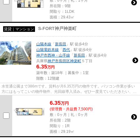
敷：0ヶ月｜礼：1ヶ月
所在階：9階
間取り：1LDK
面積：29.43㎡
S-FORT神戸神楽町
賃貸｜マンション
山陽本線
「
新長田
」駅 徒歩4分
山陽電鉄本線
「
西代
」駅 徒歩4分
神戸市西神・山手線
「
新長田
」駅 徒歩4分
兵庫県
神戸市長田区
神楽町
５丁目
6.35
万円
築年数：築18年 ｜募集中：
1室
階数：12階建
水笠通公園まで386mです。賃料が月6.35万円の物件です。パソコン作業が多い
方にはもってこいの物件物件、光回線導入済み。ぜひ一度見ていただきたい、
「S-FORT神戸神楽町」です。神戸...
6.35
万
円
(管理費・共益費 7,500円)
敷：0ヶ月｜礼：0ヶ月
所在階：2階
間取り：1R
面積：29.19㎡