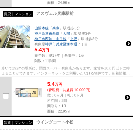
面積：24.96㎡
アスヴェル兵庫駅前
賃貸｜マンション
山陽本線
「
兵庫
」駅 徒歩3分
神戸高速東西線
「
大開
」駅 徒歩3分
神戸市西神・山手線
「
上沢
」駅 徒歩8分
兵庫県
神戸市兵庫区
塚本通
７丁目
5.4
万円
築年数：築17年 ｜募集中：
1室
階数：11階建
歩いて292mの場所に、関西スーパー 兵庫店があります。家賃を10万円以下に抑
えることができます。インターネットをご利用いただける物件です。新着情報：
アスヴェル兵庫駅前の空室情報...
5.4
万
円
(管理費・共益費 10,000円)
敷：0ヶ月｜礼：0ヶ月
所在階：2階
間取り：1R
面積：22.95㎡
ウイングコート小松
賃貸｜マンション