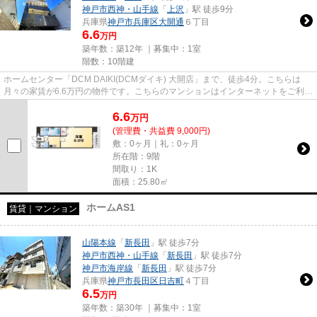
神戸市西神・山手線
「
上沢
」駅 徒歩9分
兵庫県
神戸市兵庫区
大開通
６丁目
6.6
万円
築年数：築12年 ｜募集中：
1室
階数：10階建
ホームセンター「DCM DAIKI(DCMダイキ) 大開店」まで、徒歩4分。こちらは
月々の家賃が6.6万円の物件です。こちらのマンションはインターネットをご利用
いただけます。「ウエンズ神戸」...
6.6
万
円
(管理費・共益費 9,000円)
敷：0ヶ月｜礼：0ヶ月
所在階：9階
間取り：1K
面積：25.80㎡
ホームAS1
賃貸｜マンション
山陽本線
「
新長田
」駅 徒歩7分
神戸市西神・山手線
「
新長田
」駅 徒歩7分
神戸市海岸線
「
新長田
」駅 徒歩7分
兵庫県
神戸市長田区
日吉町
４丁目
6.5
万円
築年数：築30年 ｜募集中：
1室