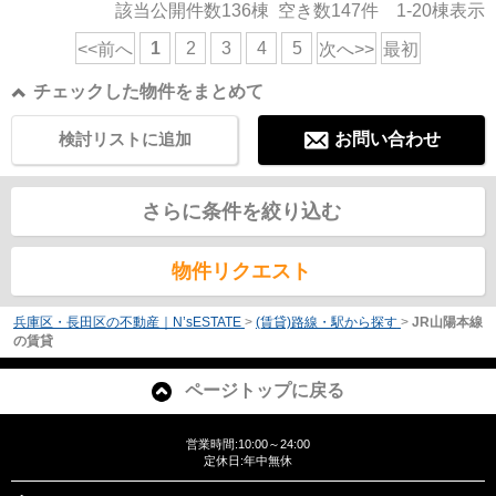
該当公開件数
136
棟 空き数
147
件
1-20
棟表示
1
2
3
4
5
<<前へ
次へ>>
最初
チェックした物件をまとめて
検討リストに追加
お問い合わせ
さらに条件を絞り込む
物件リクエスト
兵庫区・長田区の不動産｜N’sESTATE
>
(賃貸)路線・駅から探す
>
JR山陽本線
の賃貸
ページトップに戻る
営業時間:10:00～24:00
定休日:年中無休