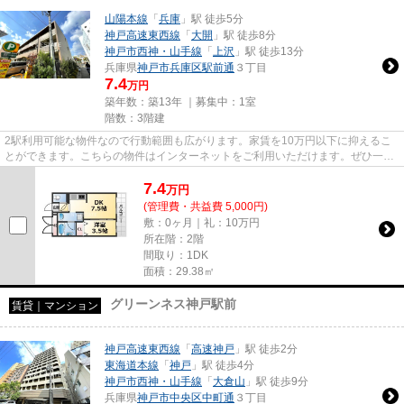
山陽本線
「
兵庫
」駅 徒歩5分
神戸高速東西線
「
大開
」駅 徒歩8分
神戸市西神・山手線
「
上沢
」駅 徒歩13分
兵庫県
神戸市兵庫区
駅前通
３丁目
7.4
万円
築年数：築13年 ｜募集中：
1室
階数：3階建
2駅利用可能な物件なので行動範囲も広がります。家賃を10万円以下に抑えるこ
とができます。こちらの物件はインターネットをご利用いただけます。ぜひ一度
見ていただきたい、「フロレス...
7.4
万
円
(管理費・共益費 5,000円)
敷：0ヶ月｜礼：10万円
所在階：2階
間取り：1DK
面積：29.38㎡
グリーンネス神戸駅前
賃貸｜マンション
神戸高速東西線
「
高速神戸
」駅 徒歩2分
東海道本線
「
神戸
」駅 徒歩4分
神戸市西神・山手線
「
大倉山
」駅 徒歩9分
兵庫県
神戸市中央区
中町通
３丁目