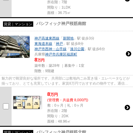
所在階：7階
間取り：1LDK
面積：36.75㎡
パシフィック神戸桜筋南館
賃貸｜マンション
神戸高速東西線
「
新開地
」駅 徒歩3分
東海道本線
「
神戸
」駅 徒歩8分
神戸市西神・山手線
「
湊川公園
」駅 徒歩6分
兵庫県
神戸市兵庫区
福原町
8
万円
築年数：築28年 ｜募集中：
1室
階数：9階建
魅力的で眺望良好な場所です。共用部には敷地内ごみ置き場・エレベータなどが
揃っており、とても充実しています。家賃8万円でおすすめの物件です。通信速
度が速く時間も節約できる光回...
8
万
円
(管理費・共益費 8,000円)
敷：0ヶ月｜礼：0ヶ月
所在階：2階
間取り：2DK
面積：48.96㎡
パシフィック神戸桜筋北館
賃貸｜マンション