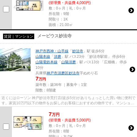
(管理費・共益費 4,000円)
敷：0ヶ月｜礼：0ヶ月
所在階：9階
間取り：1K
面積：21.00㎡
メービウス妙法寺
賃貸｜マンション
神戸市西神・山手線
「
妙法寺
」駅 徒歩6分
山陽本線
「
須磨
」駅 バス23分 「妙法寺駅前」 停歩6分
山陽電鉄本線
「
山陽須磨
」駅 バス13分 「広畑橋」 停歩
10分
兵庫県
神戸市須磨区
妙法寺
字ぬめり石
7
万円
築年数：築36年 ｜募集中：
1室
階数：8階建
近くにはローソン 神戸妙法寺荒打店(徒歩5分)がありちょっとした買い物に便利で
す。家賃10万円以下の物件をお探しのお客様におすすめの物件です。マンション
に光回線を繋いでパソコン...
7
万
円
(管理費・共益費 5,000円)
敷：0ヶ月｜礼：0ヶ月
所在階：8階
間取り：3LDK