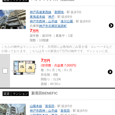
神戸高速東西線
「
新開地
」駅 徒歩3分
東海道本線
「
神戸
」駅 徒歩8分
神戸市西神・山手線
「
湊川公園
」駅 徒歩6分
兵庫県
神戸市兵庫区
福原町
7
万円
築年数：築30年 ｜募集中：
1室
階数：10階建
こちらの物件はマンションです。共用部には敷地内ごみ置き場・エレベータなど
が揃っております。こちらは月々の家賃が7万円の物件です。マンションに光回
線を繋いでパソコンを使いやす...
7
万
円
(管理費・共益費 7,000円)
敷：0ヶ月｜礼：0ヶ月
所在階：8階
間取り：1LDK
面積：40.50㎡
新長田BENEFIC
賃貸｜マンション
山陽本線
「
新長田
」駅 徒歩5分
神戸市西神・山手線
「
新長田
」駅 徒歩5分