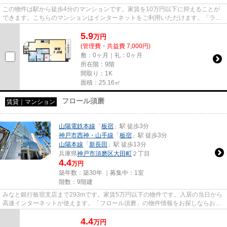
この物件は駅から徒歩4分のマンションです。家賃を10万円以下に抑えることが
できます。こちらのマンションはインターネットをご利用いただけます。「ラ・
ウェゾン塚本通」のここがイチ...
5.9
万
円
(管理費・共益費 7,000円)
敷：0ヶ月｜礼：0ヶ月
所在階：9階
間取り：1K
面積：25.16㎡
フロール須磨
賃貸｜マンション
山陽電鉄本線
「
板宿
」駅 徒歩3分
神戸市西神・山手線
「
板宿
」駅 徒歩3分
山陽本線
「
新長田
」駅 徒歩13分
兵庫県
神戸市須磨区
大田町
２丁目
4.4
万円
築年数：築30年 ｜募集中：
1室
階数：9階建
みなと銀行板宿支店まで293mです。家賃5万円以下の物件です。入居の当日から
高速インターネットが使えます。「フロール須磨」の物件情報をお探しならお気
軽にお問い合わせ下さい。神戸...
4.4
万
円