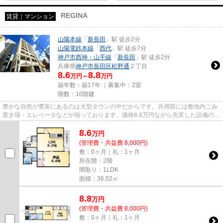
REGINA
賃貸｜マンション
山陽本線
「
新長田
」駅 徒歩2分
山陽電鉄本線
「
西代
」駅 徒歩7分
神戸市西神・山手線
「
新長田
」駅 徒歩2分
兵庫県
神戸市長田区
松野通
２丁目
8.6
8.8
万円～
万円
築年数：築17年 ｜募集中：
2室
階数：10階建
豊かな自然が豊富にあるのは大型タウンの中だからです。共用部には敷地内ごみ
置き場・エレベータなどが揃っております。価格8.6万円ながら充実した設備のこ
ちらの物件は、多くの方にお...
8.6
万
円
(管理費・共益費 8,000円)
敷：0ヶ月｜礼：1ヶ月
所在階：2階
間取り：1LDK
面積：36.02㎡
8.8
万
円
(管理費・共益費 8,000円)
敷：0ヶ月｜礼：1ヶ月