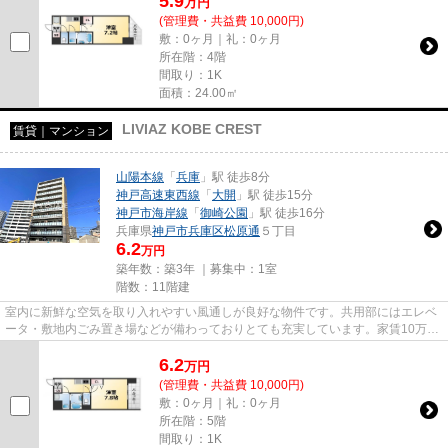
5.9
万
円
(管理費・共益費 10,000円)
敷：0ヶ月｜礼：0ヶ月
所在階：4階
間取り：1K
面積：24.00㎡
LIVIAZ KOBE CREST
賃貸｜マンション
山陽本線
「
兵庫
」駅 徒歩8分
神戸高速東西線
「
大開
」駅 徒歩15分
神戸市海岸線
「
御崎公園
」駅 徒歩16分
兵庫県
神戸市兵庫区
松原通
５丁目
6.2
万円
築年数：築3年 ｜募集中：
1室
階数：11階建
室内に新鮮な空気を取り入れやすい風通しが良好な物件です。共用部にはエレベ
ータ・敷地内ごみ置き場などが備わっておりとても充実しています。家賃10万円
以下の物件をお探しのお客様...
6.2
万
円
(管理費・共益費 10,000円)
敷：0ヶ月｜礼：0ヶ月
所在階：5階
間取り：1K