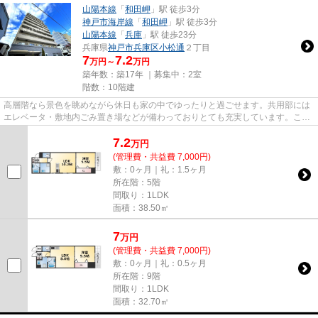
山陽本線
「
和田岬
」駅 徒歩3分
神戸市海岸線
「
和田岬
」駅 徒歩3分
山陽本線
「
兵庫
」駅 徒歩23分
兵庫県
神戸市兵庫区
小松通
２丁目
7
7.2
万円～
万円
築年数：築17年 ｜募集中：
2室
階数：10階建
高層階なら景色を眺めながら休日も家の中でゆったりと過ごせます。共用部には
エレベータ・敷地内ごみ置き場などが備わっておりとても充実しています。こち
らは月々の家賃が7.2万円の物...
7.2
万
円
(管理費・共益費 7,000円)
敷：0ヶ月｜礼：1.5ヶ月
所在階：5階
間取り：1LDK
面積：38.50㎡
7
万
円
(管理費・共益費 7,000円)
敷：0ヶ月｜礼：0.5ヶ月
所在階：9階
間取り：1LDK
面積：32.70㎡