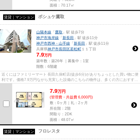
面積：70.17㎡
ボシュケ鷹取
賃貸｜マンション
山陽本線
「
鷹取
」駅 徒歩7分
神戸市海岸線
「
新長田
」駅 徒歩11分
神戸市西神・山手線
「
新長田
」駅 徒歩11分
兵庫県
神戸市長田区
若松町
１１丁目
7.9
万円
築年数：築26年 ｜募集中：
1室
階数：6階建
近くにはファミリーマート 長田久保町店(徒歩6分)がありちょっとした買い物に便
利です。価格7.9万円ながら充実した設備のこちらの物件は、多くの方におすすめ
です。マンションに光回線...
7.9
万
円
(管理費・共益費 6,000円)
敷：0ヶ月｜礼：2ヶ月
所在階：2階
間取り：2DK
面積：48.07㎡
フロレスタ
賃貸｜マンション