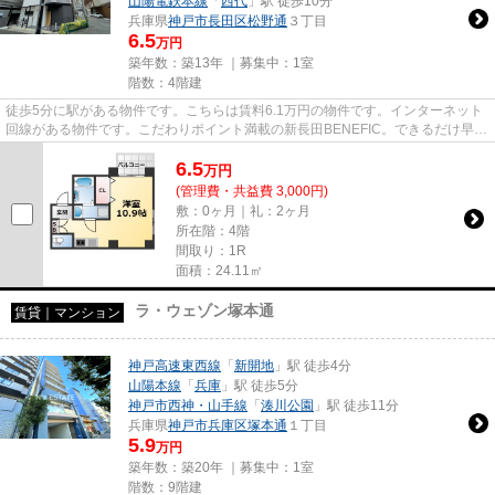
山陽電鉄本線
「
西代
」駅 徒歩10分
兵庫県
神戸市長田区
松野通
３丁目
6.5
万円
築年数：築13年 ｜募集中：
1室
階数：4階建
徒歩5分に駅がある物件です。こちらは賃料6.1万円の物件です。インターネット
回線がある物件です。こだわりポイント満載の新長田BENEFIC。できるだけ早め
に不動産情報を集めたい方は当...
6.5
万
円
(管理費・共益費 3,000円)
敷：0ヶ月｜礼：2ヶ月
所在階：4階
間取り：1R
面積：24.11㎡
ラ・ウェゾン塚本通
賃貸｜マンション
神戸高速東西線
「
新開地
」駅 徒歩4分
山陽本線
「
兵庫
」駅 徒歩5分
神戸市西神・山手線
「
湊川公園
」駅 徒歩11分
兵庫県
神戸市兵庫区
塚本通
１丁目
5.9
万円
築年数：築20年 ｜募集中：
1室
階数：9階建