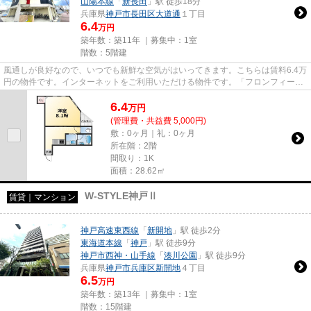
山陽本線
「
新長田
」駅 徒歩18分
兵庫県
神戸市長田区
大道通
１丁目
6.4
万円
築年数：築11年 ｜募集中：
1室
階数：5階建
風通しが良好なので、いつでも新鮮な空気がはいってきます。こちらは賃料6.4万
円の物件です。インターネットをご利用いただける物件です。「フロンフィール
大道通」のここがイチオシ。...
6.4
万
円
(管理費・共益費 5,000円)
敷：0ヶ月｜礼：0ヶ月
所在階：2階
間取り：1K
面積：28.62㎡
W-STYLE神戸Ⅱ
賃貸｜マンション
神戸高速東西線
「
新開地
」駅 徒歩2分
東海道本線
「
神戸
」駅 徒歩9分
神戸市西神・山手線
「
湊川公園
」駅 徒歩9分
兵庫県
神戸市兵庫区
新開地
４丁目
6.5
万円
築年数：築13年 ｜募集中：
1室
階数：15階建