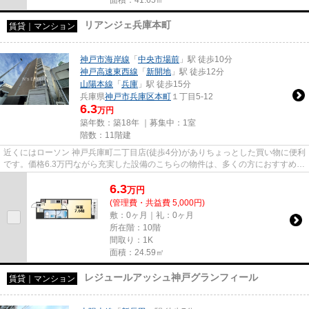
リアンジェ兵庫本町
賃貸｜マンション
神戸市海岸線
「
中央市場前
」駅 徒歩10分
神戸高速東西線
「
新開地
」駅 徒歩12分
山陽本線
「
兵庫
」駅 徒歩15分
兵庫県
神戸市兵庫区
本町
１丁目5-12
6.3
万円
築年数：築18年 ｜募集中：
1室
階数：11階建
近くにはローソン 神戸兵庫町二丁目店(徒歩4分)がありちょっとした買い物に便利
です。価格6.3万円ながら充実した設備のこちらの物件は、多くの方におすすめで
す。快適な通信速度でパソ...
6.3
万
円
(管理費・共益費 5,000円)
敷：0ヶ月｜礼：0ヶ月
所在階：10階
間取り：1K
面積：24.59㎡
レジュールアッシュ神戸グランフィール
賃貸｜マンション