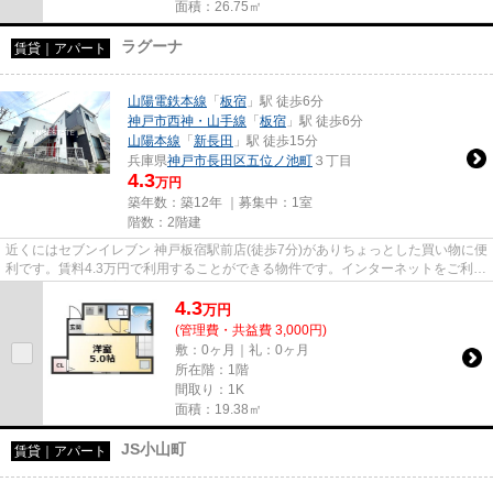
面積：26.75㎡
ラグーナ
賃貸｜アパート
山陽電鉄本線
「
板宿
」駅 徒歩6分
神戸市西神・山手線
「
板宿
」駅 徒歩6分
山陽本線
「
新長田
」駅 徒歩15分
兵庫県
神戸市長田区
五位ノ池町
３丁目
4.3
万円
築年数：築12年 ｜募集中：
1室
階数：2階建
近くにはセブンイレブン 神戸板宿駅前店(徒歩7分)がありちょっとした買い物に便
利です。賃料4.3万円で利用することができる物件です。インターネットをご利用
いただけます。新着情報：...
4.3
万
円
(管理費・共益費 3,000円)
敷：0ヶ月｜礼：0ヶ月
所在階：1階
間取り：1K
面積：19.38㎡
JS小山町
賃貸｜アパート