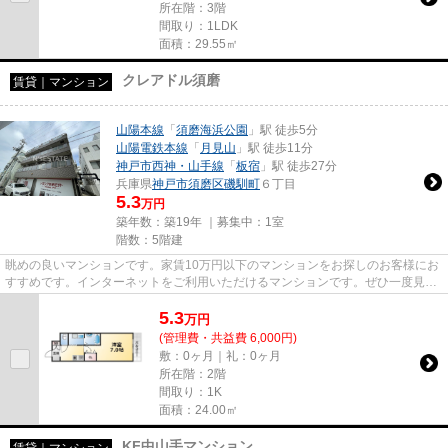
所在階：3階
間取り：1LDK
面積：29.55㎡
クレアドル須磨
賃貸｜マンション
山陽本線
「
須磨海浜公園
」駅 徒歩5分
山陽電鉄本線
「
月見山
」駅 徒歩11分
神戸市西神・山手線
「
板宿
」駅 徒歩27分
兵庫県
神戸市須磨区
磯馴町
６丁目
5.3
万円
築年数：築19年 ｜募集中：
1室
階数：5階建
眺めの良いマンションです。家賃10万円以下のマンションをお探しのお客様にお
すすめです。インターネットをご利用いただけるマンションです。ぜひ一度見て
いただきたい、「クレアドル...
5.3
万
円
(管理費・共益費 6,000円)
敷：0ヶ月｜礼：0ヶ月
所在階：2階
間取り：1K
面積：24.00㎡
KF中山手マンション
賃貸｜マンション