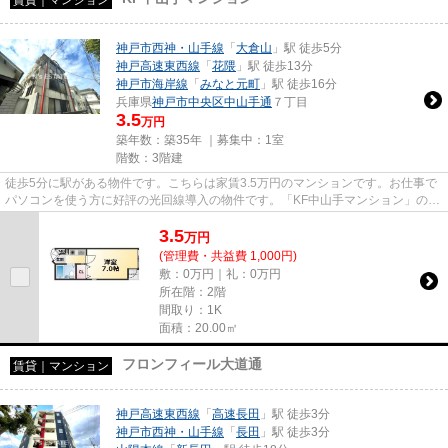
神戸市西神・山手線
「
大倉山
」駅 徒歩5分
神戸高速東西線
「
花隈
」駅 徒歩13分
神戸市海岸線
「
みなと元町
」駅 徒歩16分
兵庫県
神戸市中央区
中山手通
７丁目
3.5
万円
築年数：築35年 ｜募集中：
1室
階数：3階建
徒歩5分に駅がある物件です。こちらは家賃3.5万円のマンションです。お仕事で
パソコンを使う方に好評の光回線導入の物件です。「KF中山手マンション」のこ
こがイチオシ。当社スタッフ...
3.5
万
円
(管理費・共益費 1,000円)
敷：0万円｜礼：0万円
所在階：2階
間取り：1K
面積：20.00㎡
フロンフィール大道通
賃貸｜マンション
神戸高速東西線
「
高速長田
」駅 徒歩3分
神戸市西神・山手線
「
長田
」駅 徒歩3分