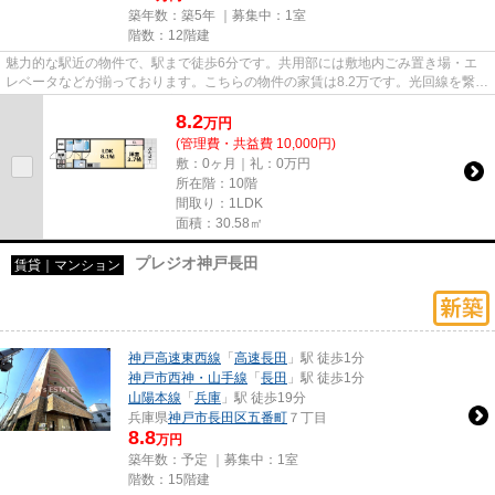
築年数：築5年 ｜募集中：
1室
階数：12階建
魅力的な駅近の物件で、駅まで徒歩6分です。共用部には敷地内ごみ置き場・エ
レベータなどが揃っております。こちらの物件の家賃は8.2万です。光回線を繋げ
ていますので通信が早く快適...
8.2
万
円
(管理費・共益費 10,000円)
敷：0ヶ月｜礼：0万円
所在階：10階
間取り：1LDK
面積：30.58㎡
プレジオ神戸長田
賃貸｜マンション
神戸高速東西線
「
高速長田
」駅 徒歩1分
神戸市西神・山手線
「
長田
」駅 徒歩1分
山陽本線
「
兵庫
」駅 徒歩19分
兵庫県
神戸市長田区
五番町
７丁目
8.8
万円
築年数：予定 ｜募集中：
1室
階数：15階建