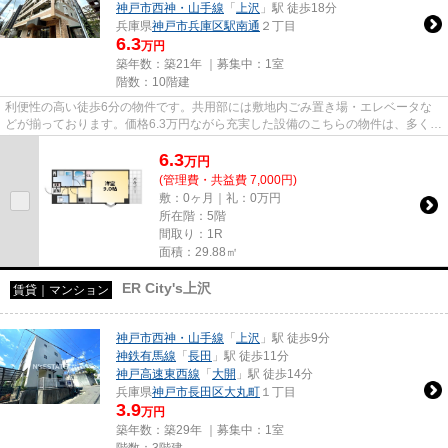
神戸市西神・山手線
「
上沢
」駅 徒歩18分
兵庫県
神戸市兵庫区
駅南通
２丁目
6.3
万円
築年数：築21年 ｜募集中：
1室
階数：10階建
利便性の高い徒歩6分の物件です。共用部には敷地内ごみ置き場・エレベータな
どが揃っております。価格6.3万円ながら充実した設備のこちらの物件は、多くの
方におすすめです。インター...
6.3
万
円
(管理費・共益費 7,000円)
敷：0ヶ月｜礼：0万円
所在階：5階
間取り：1R
面積：29.88㎡
ER City's上沢
賃貸｜マンション
神戸市西神・山手線
「
上沢
」駅 徒歩9分
神鉄有馬線
「
長田
」駅 徒歩11分
神戸高速東西線
「
大開
」駅 徒歩14分
兵庫県
神戸市長田区
大丸町
１丁目
3.9
万円
築年数：築29年 ｜募集中：
1室
階数：3階建