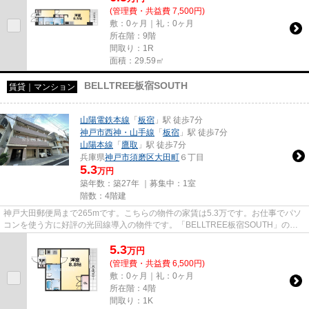
(管理費・共益費 7,500円)
敷：0ヶ月｜礼：0ヶ月
所在階：9階
間取り：1R
面積：29.59㎡
BELLTREE板宿SOUTH
賃貸｜マンション
山陽電鉄本線
「
板宿
」駅 徒歩7分
神戸市西神・山手線
「
板宿
」駅 徒歩7分
山陽本線
「
鷹取
」駅 徒歩7分
兵庫県
神戸市須磨区
大田町
６丁目
5.3
万円
築年数：築27年 ｜募集中：
1室
階数：4階建
神戸大田郵便局まで265mです。こちらの物件の家賃は5.3万です。お仕事でパソ
コンを使う方に好評の光回線導入の物件です。「BELLTREE板宿SOUTH」のこ
こがイチオシ。できるだけ早めに不...
5.3
万
円
(管理費・共益費 6,500円)
敷：0ヶ月｜礼：0ヶ月
所在階：4階
間取り：1K