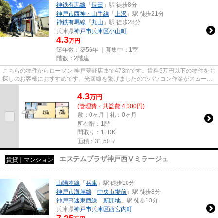
神鉄有馬線
「
長田
」駅 徒歩8分
神戸市西神・山手線
「
上沢
」駅 徒歩21分
神鉄有馬線
「
丸山
」駅 徒歩28分
兵庫県
神戸市兵庫区
小山町
4.3
万円
築年数：築56年 ｜募集中：
1室
階数：2階建
こちらの物件からローソン 神戸夢野店まで473mです。賃料5万円以下の物件をお
探しのお客様におすすめです。光回線を繋げましたのでパソコン作業がスムーズ
です。当社イチオシの物件の...
4.3
万
円
(管理費・共益費 4,000円)
敷：0ヶ月｜礼：0ヶ月
所在階：1階
間取り：1LDK
面積：31.50㎡
エステムプラザ神戸西Ⅴミラージュ
賃貸｜マンション
山陽本線
「
兵庫
」駅 徒歩10分
神戸市海岸線
「
中央市場前
」駅 徒歩8分
神戸高速東西線
「
新開地
」駅 徒歩13分
兵庫県
神戸市兵庫区
西宮内町
7.25