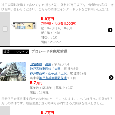
神戸多聞郵便局まで歩いてすぐ(徒歩5分)。賃料10万円以下をご希望のお客様、ぜ
ひお問い合わせください。こちらの物件はインターネットをご利用いただけま
す。気になるイチオシ物件情報...
6.5
万
円
(管理費・共益費 8,000円)
敷：0ヶ月｜礼：0ヶ月
所在階：14階
間取り：1K
面積：26.32㎡
プロシード兵庫駅前通
賃貸｜マンション
山陽本線
「
兵庫
」駅 徒歩2分
神戸高速東西線
「
大開
」駅 徒歩6分
神戸市西神・山手線
「
上沢
」駅 徒歩12分
兵庫県
神戸市兵庫区
駅前通
１丁目
6.7
万円
築年数：築18年 ｜募集中：
1室
階数：13階建
日新信用金庫兵庫支店が徒歩6分のところにあります。こちらは月々の家賃が6.7
万円の物件です。通信速度が速く時間も節約できる光回線を導入しました。「プ
ロシード兵庫駅前通」の物件...
6.7
万
円