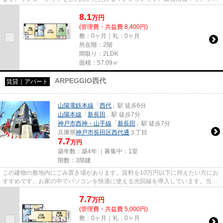
ズ東山の空室情報ならコチラ。...
8.1
万
円
(管理費・共益費 8,400円)
敷：0ヶ月｜礼：0ヶ月
所在階：2階
間取り：2LDK
面積：57.09㎡
ARPEGGIO西代
賃貸｜アパート
山陽電鉄本線
「
西代
」駅 徒歩6分
山陽本線
「
新長田
」駅 徒歩7分
神戸市西神・山手線
「
新長田
」駅 徒歩7分
兵庫県
神戸市長田区
西代通
３丁目
7.7
万円
築年数：築4年 ｜募集中：
1室
階数：3階建
この建物の敷地内にごみ置き場があります。賃料を10万円以下に抑えたい方にお
すすめです。お家の中でパソコンを快適に使える光回線を導入しています。当社
イチオシの物件の「ARPEGGIO...
7.7
万
円
(管理費・共益費 5,000円)
敷：0ヶ月｜礼：0ヶ月