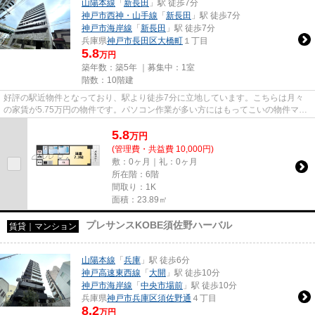
山陽本線
「
新長田
」駅 徒歩7分
神戸市西神・山手線
「
新長田
」駅 徒歩7分
神戸市海岸線
「
新長田
」駅 徒歩7分
兵庫県
神戸市長田区
大橋町
１丁目
5.8
万円
築年数：築5年 ｜募集中：
1室
階数：10階建
好評の駅近物件となっており、駅より徒歩7分に立地しています。こちらは月々
の家賃が5.75万円の物件です。パソコン作業が多い方にはもってこいの物件マン
ション、光回線導入済み。気に...
5.8
万
円
(管理費・共益費 10,000円)
敷：0ヶ月｜礼：0ヶ月
所在階：6階
間取り：1K
面積：23.89㎡
プレサンスKOBE須佐野ハーバル
賃貸｜マンション
山陽本線
「
兵庫
」駅 徒歩6分
神戸高速東西線
「
大開
」駅 徒歩10分
神戸市海岸線
「
中央市場前
」駅 徒歩10分
兵庫県
神戸市兵庫区
須佐野通
４丁目
8.2
万円