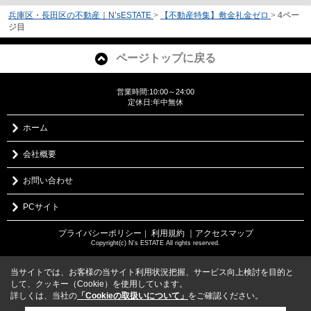
兵庫区・長田区の不動産｜N’sESTATE
>
【不動産特集】敷金礼金ゼロ
>
4ペー
ジ目
ページトップに戻る
営業時間:10:00～24:00
定休日:年中無休
ホーム
会社概要
お問い合わせ
PCサイト
プライバシーポリシー
利用規約
｜アクセスマップ
｜
Copyright(c) N's ESTATE All rights reserved.
当サイトでは、お客様の当サイト利用状況把握、サービス向上検討を目的と
して、クッキー（Cookie）を使用しています。
詳しくは、当社の
「Cookieの取扱いについて」
をご確認ください。