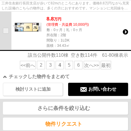
三井住友銀行長田支店が歩いて82mのところにあります。価格8.8万円ながら充実
した設備のこちらの物件は、多くの方におすすめです。マンションに光回線を繋
いでパソコンを使いやすくし...
8.8
万
円
(管理費・共益費 10,000円)
敷：0ヶ月｜礼：0ヶ月
所在階：2階
間取り：1LDK
面積：34.43㎡
該当公開件数
110
棟 空き数
114
件
61-80
棟表示
2
3
4
5
6
<<前へ
次へ>>
最初
チェックした物件をまとめて
検討リストに追加
お問い合わせ
さらに条件を絞り込む
物件リクエスト