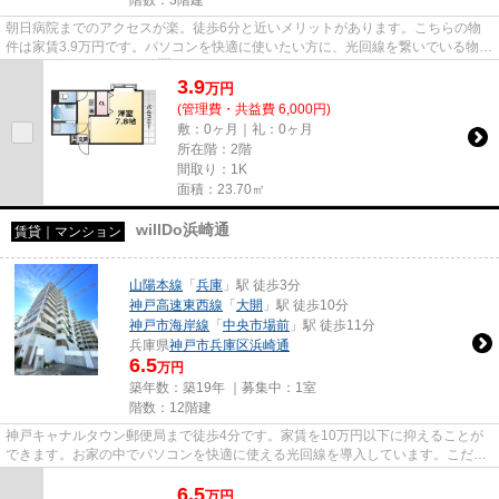
朝日病院までのアクセスが楽。徒歩6分と近いメリットがあります。こちらの物
件は家賃3.9万円です。パソコンを快適に使いたい方に、光回線を繋いでいる物件
です。新着情報：ER City...
3.9
万
円
(管理費・共益費 6,000円)
敷：0ヶ月｜礼：0ヶ月
所在階：2階
間取り：1K
面積：23.70㎡
willDo浜崎通
賃貸｜マンション
山陽本線
「
兵庫
」駅 徒歩3分
神戸高速東西線
「
大開
」駅 徒歩10分
神戸市海岸線
「
中央市場前
」駅 徒歩11分
兵庫県
神戸市兵庫区
浜崎通
6.5
万円
築年数：築19年 ｜募集中：
1室
階数：12階建
神戸キャナルタウン郵便局まで徒歩4分です。家賃を10万円以下に抑えることが
できます。お家の中でパソコンを快適に使える光回線を導入しています。こだわ
りポイント満載のwillDo浜崎通...
6.5
万
円