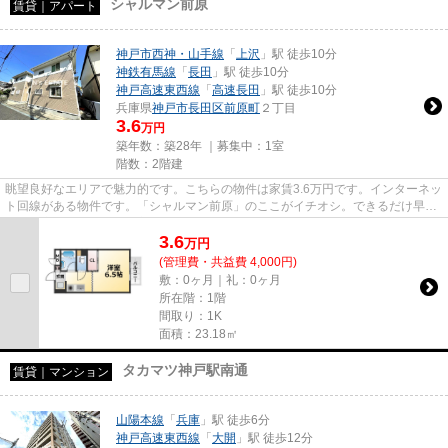
シャルマン前原
賃貸｜アパート
神戸市西神・山手線
「
上沢
」駅 徒歩10分
神鉄有馬線
「
長田
」駅 徒歩10分
神戸高速東西線
「
高速長田
」駅 徒歩10分
兵庫県
神戸市長田区
前原町
２丁目
3.6
万円
築年数：築28年 ｜募集中：
1室
階数：2階建
眺望良好なエリアで魅力的です。こちらの物件は家賃3.6万円です。インターネッ
ト回線がある物件です。「シャルマン前原」のここがイチオシ。できるだけ早め
に不動産情報を集めたい方は...
3.6
万
円
(管理費・共益費 4,000円)
敷：0ヶ月｜礼：0ヶ月
所在階：1階
間取り：1K
面積：23.18㎡
タカマツ神戸駅南通
賃貸｜マンション
山陽本線
「
兵庫
」駅 徒歩6分
神戸高速東西線
「
大開
」駅 徒歩12分