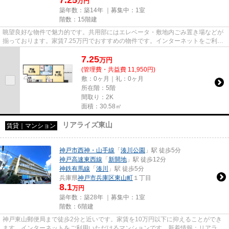
万円
築年数：築14年 ｜募集中：
1室
階数：15階建
眺望良好な物件で魅力的です。共用部にはエレベータ・敷地内ごみ置き場などが
揃っております。家賃7.25万円でおすすめの物件です。インターネットをご利用
いただける物件です。当社イ...
7.25
万
円
(管理費・共益費 11,950円)
敷：0ヶ月｜礼：0ヶ月
所在階：5階
間取り：2K
面積：30.58㎡
リアライズ東山
賃貸｜マンション
神戸市西神・山手線
「
湊川公園
」駅 徒歩5分
神戸高速東西線
「
新開地
」駅 徒歩12分
神鉄有馬線
「
湊川
」駅 徒歩5分
兵庫県
神戸市兵庫区
東山町
１丁目
8.1
万円
築年数：築28年 ｜募集中：
1室
階数：6階建
神戸東山郵便局まで徒歩2分と近いです。家賃を10万円以下に抑えることができ
ます。インターネットをご利用いただけるマンションです。新着情報：リアライ