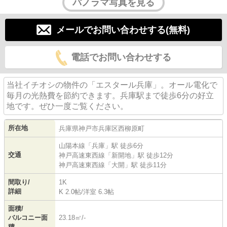
パノラマ写真を見る
メールでお問い合わせする(無料)
電話でお問い合わせする
当社イチオシの物件の「エスタール兵庫」。オール電化で
毎月の光熱費を節約できます。兵庫駅まで徒歩6分の好立
地です。ぜひ一度ご覧ください。
所在地
兵庫県
神戸市兵庫区
西柳原町
山陽本線
「
兵庫
」駅 徒歩6分
交通
神戸高速東西線
「
新開地
」駅 徒歩12分
神戸高速東西線
「
大開
」駅 徒歩11分
間取り/
1K
詳細
K 2.0帖
/
洋室 6.3帖
面積/
バルコニー面
23.18㎡/-
積