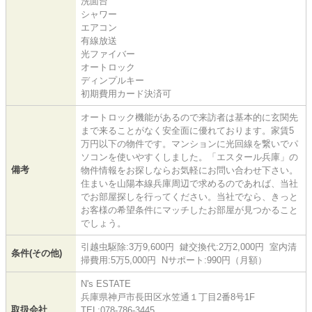
洗面台
シャワー
エアコン
有線放送
光ファイバー
オートロック
ディンプルキー
初期費用カード決済可
オートロック機能があるので来訪者は基本的に玄関先
まで来ることがなく安全面に優れております。家賃5
万円以下の物件です。マンションに光回線を繋いでパ
ソコンを使いやすくしました。「エスタール兵庫」の
備考
物件情報をお探しならお気軽にお問い合わせ下さい。
住まいを山陽本線兵庫周辺で求めるのであれば、当社
でお部屋探しを行ってください。当社でなら、きっと
お客様の希望条件にマッチしたお部屋が見つかること
でしょう。
引越虫駆除:3万9,600円 鍵交換代:2万2,000円 室内清
条件(その他)
掃費用:5万5,000円 Nサポート:990円（月額）
N's ESTATE
兵庫県神戸市長田区水笠通１丁目2番8号1F
取扱会社
TEL:078-786-3445