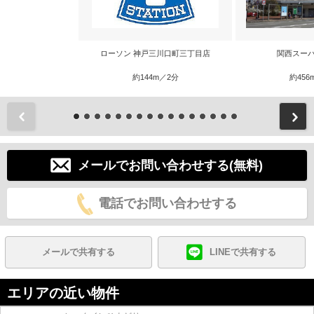
ローソン 神戸三川口町三丁目店
関西スーパ
約144m／2分
約456
前
メールでお問い合わせする(無料)
電話でお問い合わせする
メールで共有する
LINEで共有する
エリアの近い物件