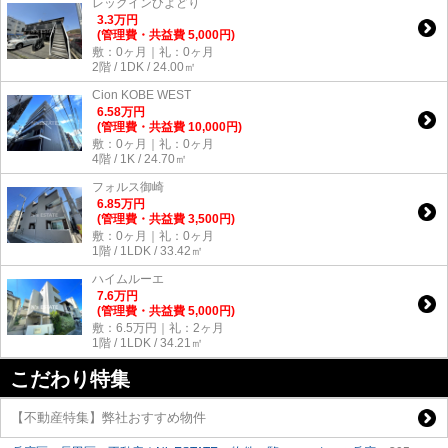
レックインひよどり
3.3
万
円
(管理費・共益費 5,000円)
敷：0ヶ月｜礼：0ヶ月
2階 / 1DK / 24.00㎡
Cion KOBE WEST
6.58
万
円
(管理費・共益費 10,000円)
敷：0ヶ月｜礼：0ヶ月
4階 / 1K / 24.70㎡
フォルス御崎
6.85
万
円
(管理費・共益費 3,500円)
敷：0ヶ月｜礼：0ヶ月
1階 / 1LDK / 33.42㎡
ハイムルーエ
7.6
万
円
(管理費・共益費 5,000円)
敷：6.5万円｜礼：2ヶ月
1階 / 1LDK / 34.21㎡
こだわり特集
【不動産特集】弊社おすすめ物件