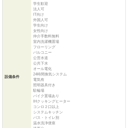
学生歓迎
法人可
IT向け
外国人可
学生向け
女性向け
仲介手数料無料
室内洗濯機置場
フローリング
バルコニー
公営水道
公共下水
オール電化
24時間換気システム
設備条件
電気有
照明器具付き
駐輪場
バイク置場あり
IHクッキングヒーター
コンロ２口以上
システムキッチン
バス・トイレ別
温水洗浄便座