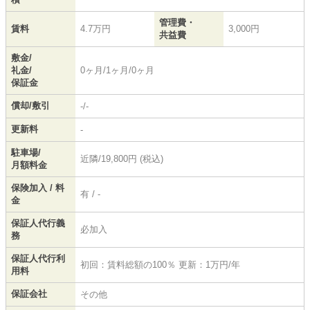
管理費・
賃料
4.7万円
3,000円
共益費
敷金/
礼金/
0ヶ月/1ヶ月/0ヶ月
保証金
償却/敷引
-/-
更新料
-
駐車場/
近隣/19,800円 (税込)
月額料金
保険加入 / 料
有 / -
金
保証人代行義
必加入
務
保証人代行利
初回：賃料総額の100％ 更新：1万円/年
用料
保証会社
その他