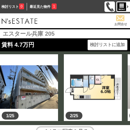
0
1
検討リスト
最近見た物件
お問合せ
エスタール兵庫 205
賃料
4.7
万円
検討リストに追加
1/25
2/25