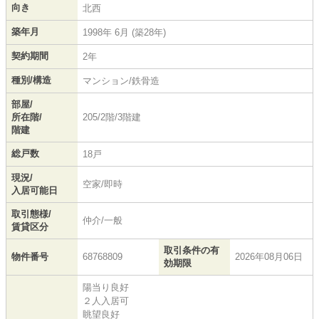
向き
北西
築年月
1998年 6月 (築28年)
契約期間
2年
種別/構造
マンション/鉄骨造
部屋/
所在階/
205/2階/3階建
階建
総戸数
18戸
現況/
空家/即時
入居可能日
取引態様/
仲介/一般
賃貸区分
取引条件の有
物件番号
68768809
2026年08月06日
効期限
陽当り良好
２人入居可
眺望良好