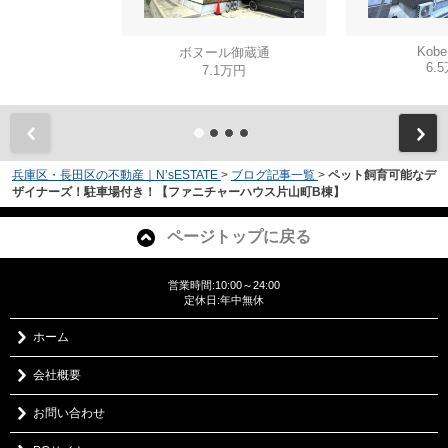
Kobe
ボヌール御蔵通
6.
7.1万円
兵庫区・長田区の不動産｜N’sESTATE
>
ブログ記事一覧
>
ペット飼育可能なデ
ザイナーズ！駐車場付き！【ファニチャーハウス片山町B棟】
ページトップに戻る
営業時間:10:00～24:00
定休日:年中無休
ホーム
会社概要
お問い合わせ