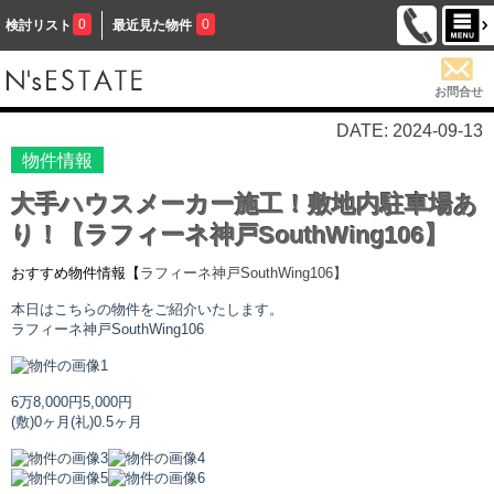
0
0
検討リスト
最近見た物件
お問合せ
DATE: 2024-09-13
物件情報
大手ハウスメーカー施工！敷地内駐車場あ
り！【ラフィーネ神戸SouthWing106】
おすすめ物件情報【
ラフィーネ神戸SouthWing
106】
本日はこちらの物件をご紹介いたします。
ラフィーネ神戸SouthWing
106
6万8,000円
5,000円
(敷)0ヶ月
(礼)0.5ヶ月