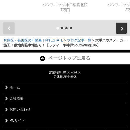
パシフィック神戸桜筋北館
パシフィック
7万円
8
兵庫区・長田区の不動産｜N’sESTATE
>
ブログ記事一覧
>
大手ハウスメーカー
施工！敷地内駐車場あり！【ラフィーネ神戸SouthWing106】
ページトップに戻る
営業時間:10:00～24:00
定休日:年中無休
ホーム
会社概要
お問い合わせ
PCサイト